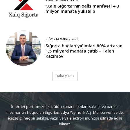
“Xalq Sığorta”nın xalis mənfəəti 4,3
milyon manata yüksəlib
SIĞORTA XƏBƏRLƏRI
Sığorta haqları yığımları 80% artaraq
1,5 milyard manata çatıb – Taleh
Kazımov
Daha yük
İnternet portalımızdakı bütün xəbər mətnləri, şəkillər və bənzər
məzmunun hüquqları Sigortamedya Yayıncılık A.Ş. Mənbə verilsə də,
icazəsiz, heç bir şəkildə, yazılı və ya elektron mühitdə istifadə edilə
bilməz.