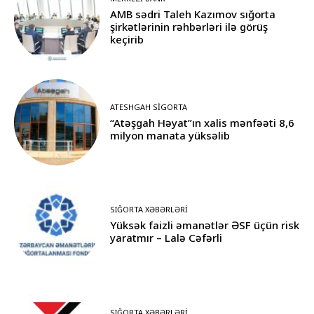
AMB sədri Taleh Kazımov sığorta
şirkətlərinin rəhbərləri ilə görüş
keçirib
ATESHGAH SIGORTA
“Atəşgah Həyat”ın xalis mənfəəti 8,6
milyon manata yüksəlib
SIĞORTA XƏBƏRLƏRI
Yüksək faizli əmanətlər ƏSF üçün risk
yaratmır – Lalə Cəfərli
SIĞORTA XƏBƏRLƏRI