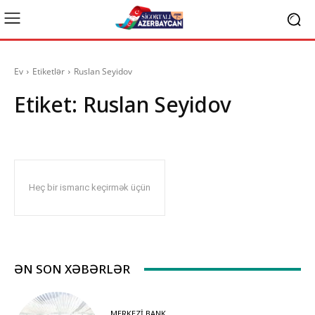
Ev
Etiketlər
Ruslan Seyidov
Etiket:
Ruslan Seyidov
Heç bir ismarıc keçirmək üçün
ƏN SON XƏBƏRLƏR
MERKEZI BANK