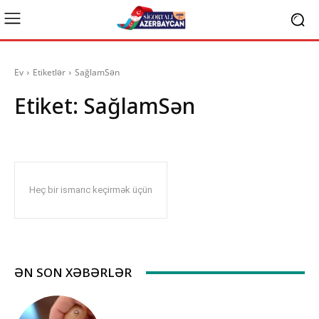
Ev
Etiketlər
SağlamSən
Etiket:
SağlamSən
Heç bir ismarıc keçirmək üçün
ƏN SON XƏBƏRLƏR