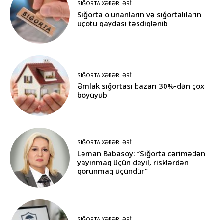
SIĞORTA XƏBƏRLƏRI
Sığorta olunanların və sığortalıların
uçotu qaydası təsdiqlənib
SIĞORTA XƏBƏRLƏRI
Əmlak sığortası bazarı 30%-dən çox
böyüyüb
SIĞORTA XƏBƏRLƏRI
Ləman Babasoy: “Sığorta cərimədən
yayınmaq üçün deyil, risklərdən
qorunmaq üçündür”
SIĞORTA XƏBƏRLƏRI