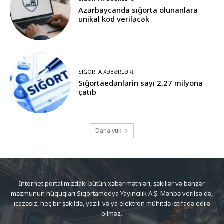
Azərbaycanda sığorta olunanlara
unikal kod veriləcək
SIĞORTA XƏBƏRLƏRI
Sığortaedənlərin sayı 2,27 milyona
çatıb
Daha yük
İnternet portalımızdakı bütün xəbər mətnləri, şəkillər və bənzər
məzmunun hüquqları Sigortamedya Yayıncılık A.Ş. Mənbə verilsə də,
icazəsiz, heç bir şəkildə, yazılı və ya elektron mühitdə istifadə edilə
bilməz.