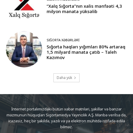
“Xalq Sığorta”nın xalis mənfəəti 4,3
milyon manata yüksəlib
SIĞORTA XƏBƏRLƏRI
Sığorta haqları yığımları 80% artaraq
1,5 milyard manata çatıb – Taleh
Kazımov
Daha yük
İnternet portalımızdakı bütün xəbər mətnləri, şəkillər və bənzər
məzmunun hüquqları Sigortamedya Yayıncılık A.Ş. Mənbə verilsə də,
icazəsiz, heç bir şəkildə, yazılı və ya elektron mühitdə istifadə edilə
bilməz.