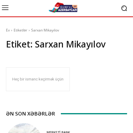
Ev
Etiketlər
Sarxan Mikayılov
Etiket:
Sarxan Mikayılov
Heç bir ismarıc keçirmək üçün
ƏN SON XƏBƏRLƏR
MERKEZI BANK