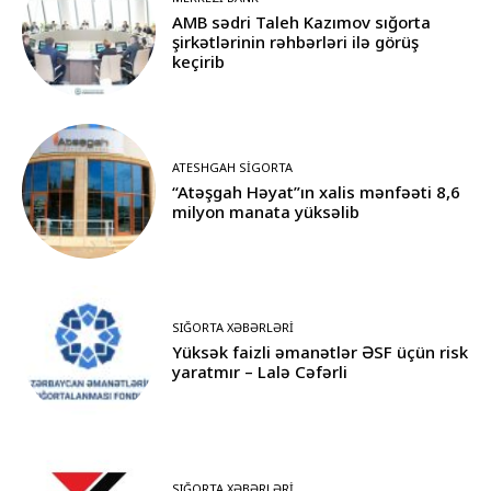
AMB sədri Taleh Kazımov sığorta
şirkətlərinin rəhbərləri ilə görüş
keçirib
ATESHGAH SIGORTA
“Atəşgah Həyat”ın xalis mənfəəti 8,6
milyon manata yüksəlib
SIĞORTA XƏBƏRLƏRI
Yüksək faizli əmanətlər ƏSF üçün risk
yaratmır – Lalə Cəfərli
SIĞORTA XƏBƏRLƏRI