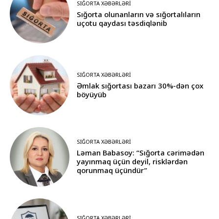
SIĞORTA XƏBƏRLƏRI
Sığorta olunanların və sığortalıların
uçotu qaydası təsdiqlənib
SIĞORTA XƏBƏRLƏRI
Əmlak sığortası bazarı 30%-dən çox
böyüyüb
SIĞORTA XƏBƏRLƏRI
Ləman Babasoy: “Sığorta cərimədən
yayınmaq üçün deyil, risklərdən
qorunmaq üçündür”
SIĞORTA XƏBƏRLƏRI