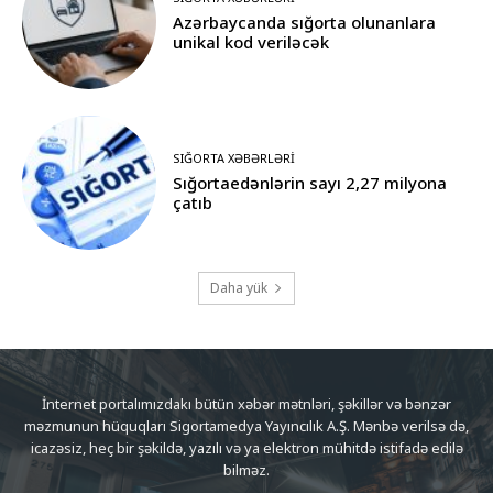
Azərbaycanda sığorta olunanlara
unikal kod veriləcək
SIĞORTA XƏBƏRLƏRI
Sığortaedənlərin sayı 2,27 milyona
çatıb
Daha yük
İnternet portalımızdakı bütün xəbər mətnləri, şəkillər və bənzər
məzmunun hüquqları Sigortamedya Yayıncılık A.Ş. Mənbə verilsə də,
icazəsiz, heç bir şəkildə, yazılı və ya elektron mühitdə istifadə edilə
bilməz.