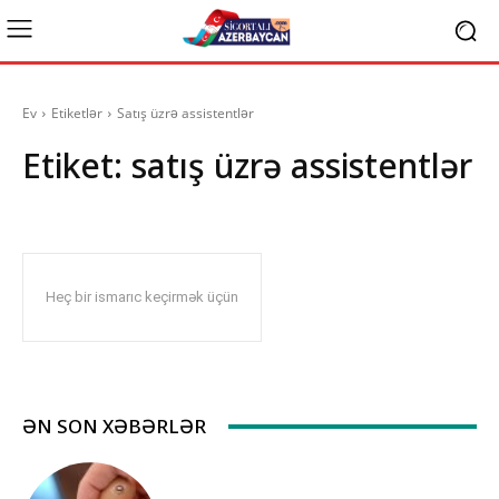
Ev
Etiketlər
Satış üzrə assistentlər
Etiket:
satış üzrə assistentlər
Heç bir ismarıc keçirmək üçün
ƏN SON XƏBƏRLƏR