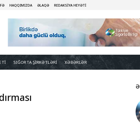
İFƏ
HAQQIMIZDA
ƏLAQƏ
REDAKSİYA HEYƏTİ
ETİ
SIĞORTA ŞİRKƏTLƏRİ
XƏBƏRLƏR
Ə
dırması