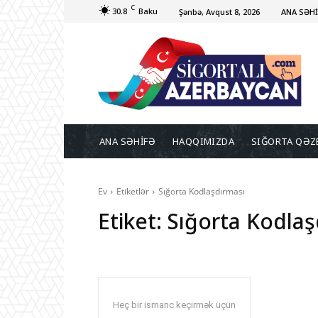
C
30.8
Baku
Şənbə, Avqust 8, 2026
ANA SƏH
ANA SƏHİFƏ
HAQQIMIZDA
SIĞORTA QƏZ
Ev
Etiketlər
Sığorta Kodlaşdırması
Etiket:
Sığorta Kodlaş
Heç bir ismarıc keçirmək üçün