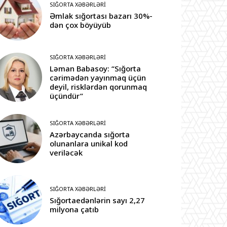
SIĞORTA XƏBƏRLƏRI
Əmlak sığortası bazarı 30%-
dən çox böyüyüb
SIĞORTA XƏBƏRLƏRI
Ləman Babasoy: “Sığorta
cərimədən yayınmaq üçün
deyil, risklərdən qorunmaq
üçündür”
SIĞORTA XƏBƏRLƏRI
Azərbaycanda sığorta
olunanlara unikal kod
veriləcək
SIĞORTA XƏBƏRLƏRI
Sığortaedənlərin sayı 2,27
milyona çatıb