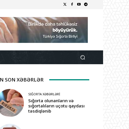
N SON XƏBƏRLƏR
SIĞORTA XƏBƏRLƏRI
Sığorta olunanların və
sığortalıların uçotu qaydası
təsdiqlənib