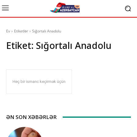
Ev
Etiketlər
Sığortalı Anadolu
Etiket:
Sığortalı Anadolu
Heç bir ismarıc keçirmək üçün
ƏN SON XƏBƏRLƏR