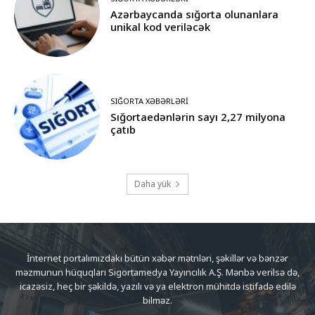
Azərbaycanda sığorta olunanlara
unikal kod veriləcək
SIĞORTA XƏBƏRLƏRI
Sığortaedənlərin sayı 2,27 milyona
çatıb
Daha yük
İnternet portalımızdakı bütün xəbər mətnləri, şəkillər və bənzər
məzmunun hüquqları Sigortamedya Yayıncılık A.Ş. Mənbə verilsə də,
icazəsiz, heç bir şəkildə, yazılı və ya elektron mühitdə istifadə edilə
bilməz.