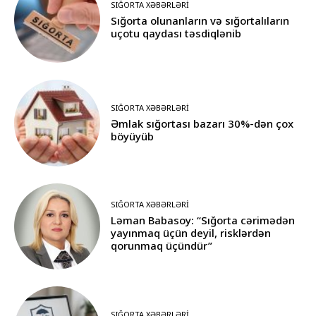
SIĞORTA XƏBƏRLƏRI
Sığorta olunanların və sığortalıların
uçotu qaydası təsdiqlənib
SIĞORTA XƏBƏRLƏRI
Əmlak sığortası bazarı 30%-dən çox
böyüyüb
SIĞORTA XƏBƏRLƏRI
Ləman Babasoy: “Sığorta cərimədən
yayınmaq üçün deyil, risklərdən
qorunmaq üçündür”
SIĞORTA XƏBƏRLƏRI