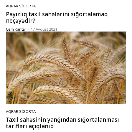
AQRAR SIGORTA
Payızlıq taxıl sahələrini sığortalamaq
neçəyədir?
Cem Kantar
-
17 Avqust 2021
AQRAR SIGORTA
Taxıl sahəsinin yanğından sığortalanması
tarifləri açıqlanıb