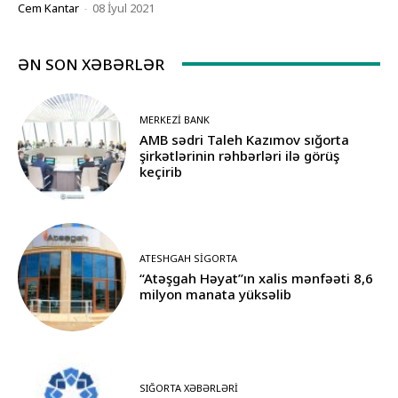
Cem Kantar
-
08 İyul 2021
ƏN SON XƏBƏRLƏR
MERKEZI BANK
AMB sədri Taleh Kazımov sığorta
şirkətlərinin rəhbərləri ilə görüş
keçirib
ATESHGAH SIGORTA
“Atəşgah Həyat”ın xalis mənfəəti 8,6
milyon manata yüksəlib
SIĞORTA XƏBƏRLƏRI