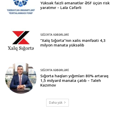
Yüksək faizli əmanətlər ƏSF üçün risk
yaratmır – Lalə Cəfərli
SIĞORTA XƏBƏRLƏRI
“Xalq Sığorta”nın xalis mənfəəti 4,3
milyon manata yüksəlib
SIĞORTA XƏBƏRLƏRI
Sığorta haqları yığımları 80% artaraq
1,5 milyard manata çatıb – Taleh
Kazımov
Daha yük