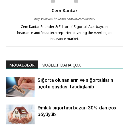
Cem Kantar
https://www.linkedin.com/in/cemkantar/
Cem Kantar Founder & Editor of Sigortalı Azərbaycan.
Insurance and Insurtech reporter covering the Azerbaijani
insurance market.
MƏQALƏLƏR
MÜƏLLIF DAHA ÇOX
Sığorta olunanların və sığortalıların
uçotu qaydası təsdiqlənib
Əmlak sığortası bazarı 30%-dən çox
böyüyüb