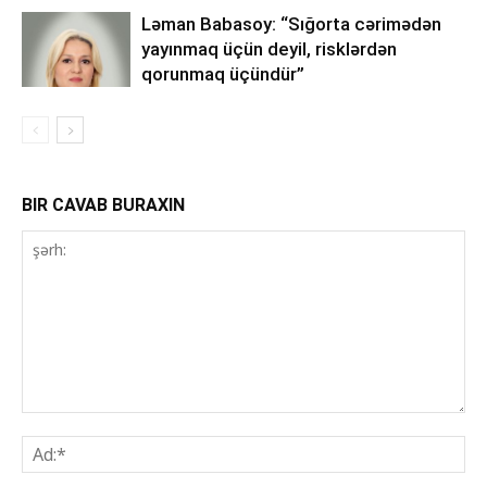
Ləman Babasoy: “Sığorta cərimədən
yayınmaq üçün deyil, risklərdən
qorunmaq üçündür”
BIR CAVAB BURAXIN