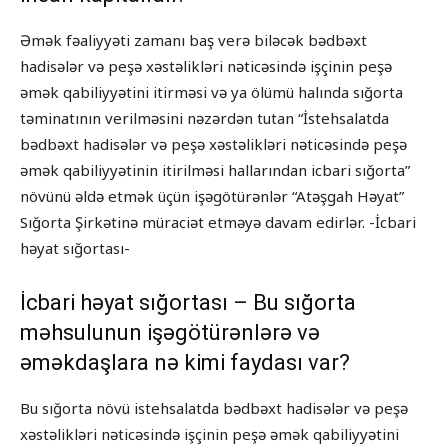
Əmək fəaliyyəti zamanı baş verə biləcək bədbəxt
hadisələr və peşə xəstəlikləri nəticəsində işçinin peşə
əmək qabiliyyətini itirməsi və ya ölümü halında sığorta
təminatının verilməsini nəzərdən tutan “İstehsalatda
bədbəxt hadisələr və peşə xəstəlikləri nəticəsində peşə
əmək qabiliyyətinin itirilməsi hallarından icbari sığorta”
növünü əldə etmək üçün işəgötürənlər “Atəşgah Həyat”
Sığorta Şirkətinə müraciət etməyə davam edirlər. -İcbari
həyat sığortası-
İcbari həyat sığortası – Bu sığorta
məhsulunun işəgötürənlərə və
əməkdaşlara nə kimi faydası var?
Bu sığorta növü istehsalatda bədbəxt hadisələr və peşə
xəstəlikləri nəticəsində işçinin peşə əmək qabiliyyətini