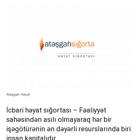
Atəşgah Həyat
İcbari həyat sığortası – Fəaliyyət
sahəsindən asılı olmayaraq hər bir
işəgötürənin ən dəyərli resurslarında biri
insan kapitalıdır.