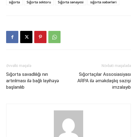
sığorta
Sığorta sektoru
Sığorta sənayesi
sığorta xəbərləri
Əvvəlki məqalə
Növbəti məqalədə
Sığorta savadlılığı nın
Sığortaçılar Assosiasiyası
artırılması ilə bağlı layihəyə
ARPA ilə əməkdaşlıq sazişi
başlanılıb
imzalayıb