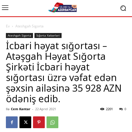
Ev
Ateshgah Sigorta
Ateshgah Sigorta
Sığorta Xəbərləri
İcbari həyat sığortası –
Atəşgah Həyat Sığorta
Şirkəti İcbari həyat
sığortası üzrə vəfat edən
şəxsin ailəsinə 35 928 AZN
ödəniş edib.
Ilə
Cem Kantar
-
22 Aprel 2021
2201
0