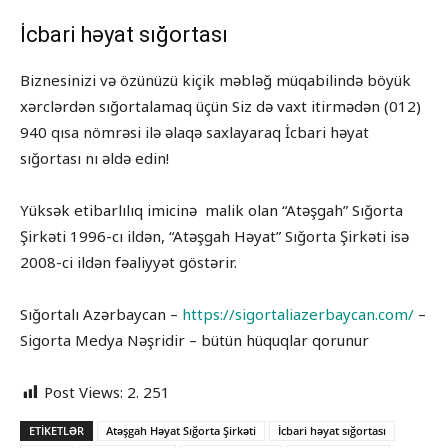
İcbari həyat sığortası
Biznesinizi və özünüzü kiçik məbləğ müqabilində böyük
xərclərdən sığortalamaq üçün Siz də vaxt itirmədən (012)
940 qısa nömrəsi ilə əlaqə saxlayaraq İcbari həyat
sığortası nı əldə edin!
Yüksək etibarlılıq imicinə malik olan “Atəşgah” Sığorta
Şirkəti 1996-cı ildən, “Atəşgah Həyat” Sığorta Şirkəti isə
2008-ci ildən fəaliyyət göstərir.
Sığortalı Azərbaycan –
https://sigortaliazerbaycan.com/
–
Sigorta Medya Nəşridir – bütün hüquqlar qorunur
Post Views:
2. 251
ETIKETLƏR
Atəşgah Həyat Sığorta Şirkəti
İcbari həyat sığortası