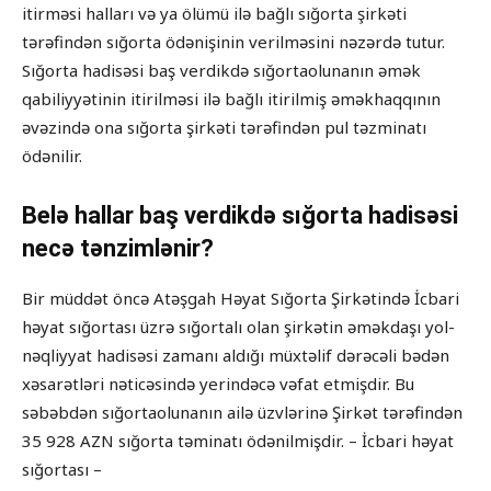
itirməsi halları və ya ölümü ilə bağlı sığorta şirkəti
tərəfindən sığorta ödənişinin verilməsini nəzərdə tutur.
Sığorta hadisəsi baş verdikdə sığortaolunanın əmək
qabiliyyətinin itirilməsi ilə bağlı itirilmiş əməkhaqqının
əvəzində ona sığorta şirkəti tərəfindən pul təzminatı
ödənilir.
Belə hallar baş verdikdə sığorta hadisəsi
necə tənzimlənir?
Bir müddət öncə Atəşgah Həyat Sığorta Şirkətində İcbari
həyat sığortası üzrə sığortalı olan şirkətin əməkdaşı yol-
nəqliyyat hadisəsi zamanı aldığı müxtəlif dərəcəli bədən
xəsarətləri nəticəsində yerindəcə vəfat etmişdir. Bu
səbəbdən sığortaolunanın ailə üzvlərinə Şirkət tərəfindən
35 928 AZN sığorta təminatı ödənilmişdir. – İcbari həyat
sığortası –