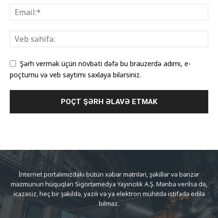
Şərh vermək üçün növbəti dəfə bu brauzerdə adımı, e-
poçtumu və veb saytımı saxlaya bilərsiniz.
İnternet portalımızdakı bütün xəbər mətnləri, şəkillər və bənzər
məzmunun hüquqları Sigortamedya Yayıncılık A.Ş. Mənbə verilsə də,
icazəsiz, heç bir şəkildə, yazılı və ya elektron mühitdə istifadə edilə
bilməz.