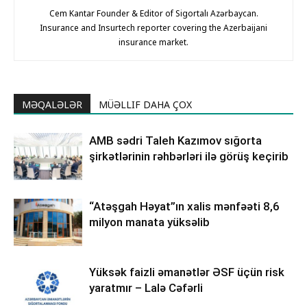
Cem Kantar Founder & Editor of Sigortalı Azərbaycan.
Insurance and Insurtech reporter covering the Azerbaijani
insurance market.
MƏQALƏLƏR
MÜƏLLIF DAHA ÇOX
AMB sədri Taleh Kazımov sığorta
şirkətlərinin rəhbərləri ilə görüş keçirib
“Atəşgah Həyat”ın xalis mənfəəti 8,6
milyon manata yüksəlib
Yüksək faizli əmanətlər ƏSF üçün risk
yaratmır – Lalə Cəfərli