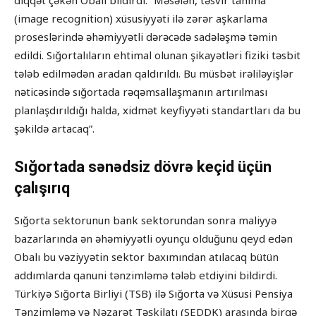
diqqət çəkən Obalı bildirdi: “Məsələn, təsvir tanıma
(image recognition) xüsusiyyəti ilə zərər aşkarlama
proseslərində əhəmiyyətli dərəcədə sadələşmə təmin
edildi. Sığortalıların ehtimal olunan şikayətləri fiziki təsbit
tələb edilmədən aradan qaldırıldı. Bu müsbət irəliləyişlər
nəticəsində sığortada rəqəmsallaşmanın artırılması
planlaşdırıldığı halda, xidmət keyfiyyəti standartları da bu
şəkildə artacaq”.
Sığortada sənədsiz dövrə keçid üçün
çalışırıq
Sığorta sektorunun bank sektorundan sonra maliyyə
bazarlarında ən əhəmiyyətli oyunçu olduğunu qeyd edən
Obalı bu vəziyyətin sektor baxımından atılacaq bütün
addımlarda qanuni tənzimləmə tələb etdiyini bildirdi.
Türkiyə Sığorta Birliyi (TSB) ilə Sığorta və Xüsusi Pensiya
Tənzimləmə və Nəzarət Təşkilatı (SEDDK) arasında birgə