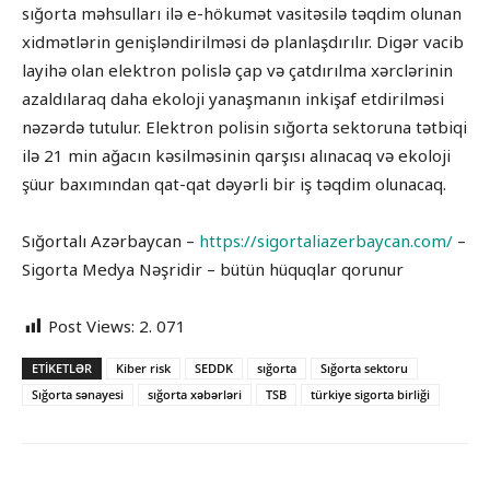
sığorta məhsulları ilə e-hökumət vasitəsilə təqdim olunan
xidmətlərin genişləndirilməsi də planlaşdırılır. Digər vacib
layihə olan elektron polislə çap və çatdırılma xərclərinin
azaldılaraq daha ekoloji yanaşmanın inkişaf etdirilməsi
nəzərdə tutulur. Elektron polisin sığorta sektoruna tətbiqi
ilə 21 min ağacın kəsilməsinin qarşısı alınacaq və ekoloji
şüur baxımından qat-qat dəyərli bir iş təqdim olunacaq.
Sığortalı Azərbaycan –
https://sigortaliazerbaycan.com/
–
Sigorta Medya Nəşridir – bütün hüquqlar qorunur
Post Views:
2. 071
ETIKETLƏR
Kiber risk
SEDDK
sığorta
Sığorta sektoru
Sığorta sənayesi
sığorta xəbərləri
TSB
türkiye sigorta birliği