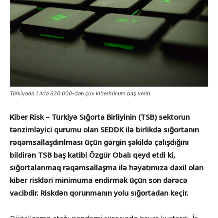
Türkiyədə 1 ildə 620.000-dən çox kiberhücum baş verib
Kiber Risk – Türkiyə Sığorta Birliyinin (TSB) sektorun
tənzimləyici qurumu olan SEDDK ilə birlikdə sığortanın
rəqəmsallaşdırılması üçün gərgin şəkildə çalışdığını
bildirən TSB baş katibi Özgür Obalı qeyd etdi ki,
sığortalanmaq rəqəmsallaşma ilə həyatımıza daxil olan
kiber riskləri minimuma endirmək üçün son dərəcə
vacibdir. Riskdən qorunmanın yolu sığortadan keçir.