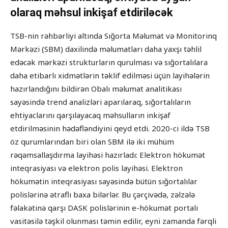
olaraq məhsul inkişaf etdiriləcək
TSB-nin rəhbərliyi altında Sığorta Məlumat və Monitorinq
Mərkəzi (SBM) daxilində məlumatları daha yaxşı təhlil
edəcək mərkəzi strukturların qurulması və sığortalılara
daha etibarlı xidmətlərin təklif edilməsi üçün layihələrin
hazırlandığını bildirən Obalı məlumat analitikası
sayəsində trend analizləri aparılaraq, sığortalıların
ehtiyaclarını qarşılayacaq məhsulların inkişaf
etdirilməsinin hədəfləndiyini qeyd etdi. 2020-ci ildə TSB
öz qurumlarından biri olan SBM ilə iki mühüm
rəqəmsallaşdırma layihəsi hazırladı: Elektron hökumət
inteqrasiyası və elektron polis layihəsi. Elektron
hökumətin inteqrasiyası sayəsində bütün sığortalılar
polislərinə ətraflı baxa bilərlər. Bu çərçivədə, zəlzələ
fəlakətinə qarşı DASK polislərinin e-hökumət portalı
vasitəsilə təşkil olunması təmin edilir, eyni zamanda fərqli