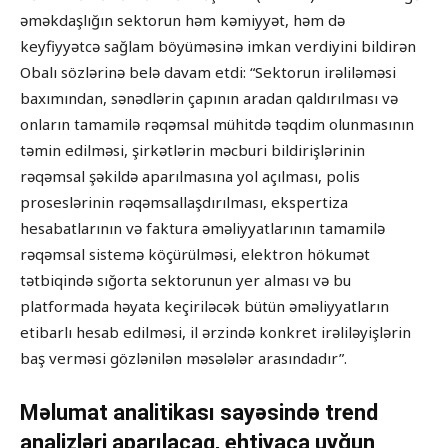
əməkdaşlığın sektorun həm kəmiyyət, həm də
keyfiyyətcə sağlam böyüməsinə imkan verdiyini bildirən
Obalı sözlərinə belə davam etdi: “Sektorun irəliləməsi
baxımından, sənədlərin çapının aradan qaldırılması və
onların tamamilə rəqəmsal mühitdə təqdim olunmasının
təmin edilməsi, şirkətlərin məcburi bildirişlərinin
rəqəmsal şəkildə aparılmasına yol açılması, polis
proseslərinin rəqəmsallaşdırılması, ekspertiza
hesabatlarının və faktura əməliyyatlarının tamamilə
rəqəmsal sistemə köçürülməsi, elektron hökumət
tətbiqində sığorta sektorunun yer alması və bu
platformada həyata keçiriləcək bütün əməliyyatların
etibarlı hesab edilməsi, il ərzində konkret irəliləyişlərin
baş verməsi gözlənilən məsələlər arasındadır”.
Məlumat analitikası sayəsində trend
analizləri aparılacaq, ehtiyaca uyğun