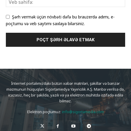
Şərh vermək üçün növbəti dəfə bu brauzerdə adımı, e-
poçtumu və veb saytımı saxlaya bilərsiniz.
İnternet portalımızdakı bütün xəbər mətnləri, şəkillər və bənzər
məzmunun hüquqları Sigortamedya Yayıncılık A.Ş. Mənbə verilsə də,
icazəsiz, heç bir şəkildə, yazılı və ya elektron mühitdə istifadə edilə
bilməz.
Elektron poçtumuz:
info@sigortamedia.com