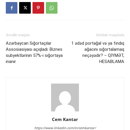
Əvvəlki məqalə
Növbəti məqalədə
Azərbaycan Sığortaçılar
1 ədəd portağal və ya fındıq
Assosiasiyası açıqladı: Biznes
ağacını sığortalamaq
subyektlərinin 57%-i sığortaya
neçəyədir? – QİYMƏT,
inanır
HESABLAMA
Cem Kantar
https://www.linkedin.com/in/cemkantar/