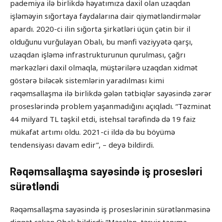
pademiya ilə birlikdə həyatımıza daxil olan uzaqdan
işləməyin sığortaya faydalarına dair qiymətləndirmələr
apardı. 2020-ci ilin sığorta şirkətləri üçün çətin bir il
olduğunu vurğulayan Obalı, bu mənfi vəziyyətə qarşı,
uzaqdan işləmə infrastrukturunun qurulması, çağrı
mərkəzləri daxil olmaqla, müştərilərə uzaqdan xidmət
göstərə biləcək sistemlərin yaradılması kimi
rəqəmsallaşma ilə birlikdə gələn tətbiqlər sayəsində zərər
proseslərində problem yaşanmadığını açıqladı. “Təzminat
44 milyard TL təşkil etdi, istehsal tərəfində də 19 faiz
mükafat artımı oldu. 2021-ci ildə də bu böyümə
tendensiyası davam edir”, – deyə bildirdi.
Rəqəmsallaşma sayəsində iş prosesləri
sürətləndi
Rəqəmsallaşma sayəsində iş proseslərinin sürətlənməsinə