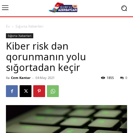
Ev
Sığorta Xəbərləri
Sığorta Xəbərləri
Kiber risk dən
qorunmanın yolu
sığortadan keçir
Ilə
Cem Kantar
-
04 May 2021
1855
0