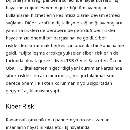
Dijitalleşme atağı pandemi sürecinde hayat kurtardı. İş
hayatında dijitalleşmenin getirdiği tüm avantajlar
kullanılarak hizmetlerin kesintisiz olarak devam etmesi
sağlandı. Diğer taraftan dijitalleşme sağladığı avantajların
yanı sıra riskleri de beraberinde getirdi. Siber riskler
hayatımızın önemli bir parçası haline geldi. Siber
risklerden korunmak herkes için öncelikli bir konu haline
geldi. “Dijitalleşme arttıkça yükselen siber risklerin de
farkında olmak gerek” diyen TSB Genel Sekreteri Özgür
Obalı, “Dijitalleşmenin getirdiği yeni durumlar karşısında
siber riskleri en aza indirmek için sigortalanmak son
derece önemli. Riskten korunmanın yolu sigortadan
geçiyor” açıklamasını yaptı.
Kiber Risk
Rəqəmsallaşma hücumu pandemiya prosesi zamanı
insanların həyatını xilas etdi. İş həyatında