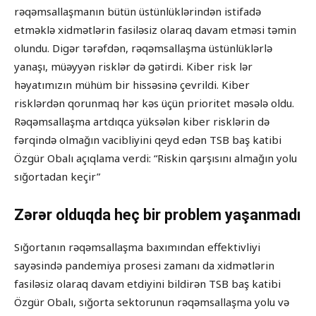
rəqəmsallaşmanın bütün üstünlüklərindən istifadə
etməklə xidmətlərin fasiləsiz olaraq davam etməsi təmin
olundu. Digər tərəfdən, rəqəmsallaşma üstünlüklərlə
yanaşı, müəyyən risklər də gətirdi. Kiber risk lər
həyatımızın mühüm bir hissəsinə çevrildi. Kiber
risklərdən qorunmaq hər kəs üçün prioritet məsələ oldu.
Rəqəmsallaşma artdıqca yüksələn kiber risklərin də
fərqində olmağın vacibliyini qeyd edən TSB baş katibi
Özgür Obalı açıqlama verdi: “Riskin qarşısını almağın yolu
sığortadan keçir”
Zərər olduqda heç bir problem yaşanmadı
Sığortanın rəqəmsallaşma baxımından effektivliyi
sayəsində pandemiya prosesi zamanı da xidmətlərin
fasiləsiz olaraq davam etdiyini bildirən TSB baş katibi
Özgür Obalı, sığorta sektorunun rəqəmsallaşma yolu və