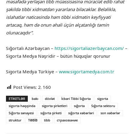
məsafədə yerləşən tibb müəssisəsinə müraciət edib rahat
şəkildə tibbi xidmətdən yararlana biləcəklər. Beləliklə,
islahatlar nəticəsində həm tibbi xidmətin keyfiyyəti
artacaq, həm də onun əhali üçün əlçatanlığı təmin
olunacaqdır”.
Sığortalı Azərbaycan –
https://sigortaliazerbaycan.com/
–
Sigorta Medya Nəşridir – bütün hüquqlar qorunur
Sigorta Medya Türkiye –
www.sigortamedya.com.tr
Post Views:
2. 160
ETIKETLƏR
bakı
dövlət
İcbari Tibbi Sığorta
sigorta
sigorta haqqinda
sigorta şirketleri
sığorta
Sığorta sektoru
Sığorta sənayesi
sığorta şirketi
sığorta xəbərləri
son xəbərlər
struktur
TƏBİB
tibb
страхование