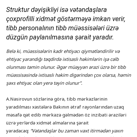
Struktur dəyişikliyi isə vətəndaşlara
çoxprofilli xidmət göstərməyə imkan verir,
tibb personalının tibb müəssisələri üzrə
düzgün paylanılmasına şərait yaradır.
Belə ki, müəssisələrin kadr ehtiyacı qiymətləndirilir və
ehtiyac yarandığı təqdirdə ixtisaslı həkimlərin işə cəlb
olunması təmin olunur. Əgər müəyyən ərazi üzrə bir tibb
müəssisəsində ixtisaslı həkim digərindən çox olarsa, həmin
şəxs ehtiyac olan yerə təyin olunur”.
A.Nəsirovun sözlərinə görə, tibb mərkəzlərinin
yaradılması xəstələrə Bakının ətraf rayonlarından uzaq
məsafə qət edib mərkəzə gəlmədən öz inzibati əraziləri
üzrə yerlərdə xidmət almalarına şərait
yaradacaq:
“Vətəndaşlar bu zaman vaxt itirmədən yaxın