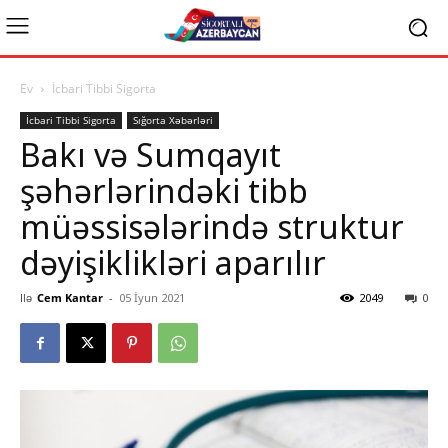
Ev
İcbari Tibbi Sigorta
İcbari Tibbi Sigorta
Sığorta Xəbərləri
Bakı və Sumqayıt
şəhərlərindəki tibb
müəssisələrində struktur
dəyişiklikləri aparılır
Ilə
Cem Kantar
-
05 İyun 2021
2049
0