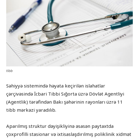
tibb
Səhiyyə sistemində həyata keçirilən islahatlar
çərçivəsində İcbari Tibbi Sığorta üzrə Dövlət Agentliyi
(Agentlik) tərəfindən Bakı şəhərinin rayonları üzrə 11
tibb mərkəzi yaradılıb.
Aparılmış struktur dəyişikliyinə əsasən paytaxtda
çoxprofilli stasionar və ixtisaslaşdırılmış poliklinik xidmət