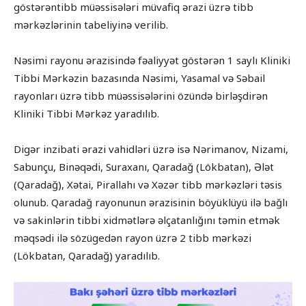
göstərəntibb müəssisələri müvafiq ərazi üzrə tibb
mərkəzlərinin tabeliyinə verilib.
Nəsimi rayonu ərazisində fəaliyyət göstərən 1 saylı Kliniki
Tibbi Mərkəzin bazasında Nəsimi, Yasamal və Səbail
rayonları üzrə tibb müəssisələrini özündə birləşdirən
Kliniki Tibbi Mərkəz yaradılıb.
Digər inzibati ərazi vahidləri üzrə isə Nərimanov, Nizami,
Sabunçu, Binəqədi, Suraxanı, Qaradağ (Lökbatan), Ələt
(Qaradağ), Xətai, Pirallahı və Xəzər tibb mərkəzləri təsis
olunub. Qaradağ rayonunun ərazisinin böyüklüyü ilə bağlı
və sakinlərin tibbi xidmətlərə əlçatanlığını təmin etmək
məqsədi ilə sözügedən rayon üzrə 2 tibb mərkəzi
(Lökbatan, Qaradağ) yaradılıb.