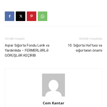
Əvvəlki məqalə
Növbəti məqalədə
Aqrar Sığorta Fondu Lerik və
10. Sığorta Həftəsi və
Yardımlıda – FERMERLƏRLƏ
sığortanın önəmi
GÖRÜŞLƏR KEÇİRİB
Cem Kantar