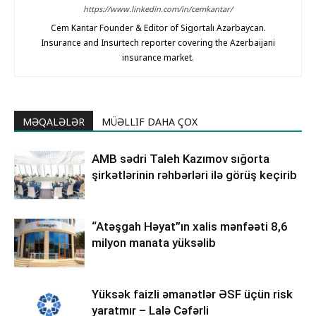
https://www.linkedin.com/in/cemkantar/
Cem Kantar Founder & Editor of Sigortalı Azərbaycan.
Insurance and Insurtech reporter covering the Azerbaijani
insurance market.
MƏQALƏLƏR
MÜƏLLIF DAHA ÇOX
AMB sədri Taleh Kazımov sığorta
şirkətlərinin rəhbərləri ilə görüş keçirib
“Atəşgah Həyat”ın xalis mənfəəti 8,6
milyon manata yüksəlib
Yüksək faizli əmanətlər ƏSF üçün risk
yaratmır – Lalə Cəfərli