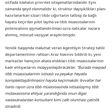
istifadə islahatın prioritet istiqamətlərindəndir. Eyni
zamanda qeyd olunmalıdır ki, struktur dəyişiklikləri planı
hazırlanarkən icbari tibbi sığortanın tətbiqi ilə bağlı
həyata keçirilən pilot layihə və tibb müəssisələrinin
potensialının qiymətləndirilməsi üzrə nəticələr nəzərə
alınmış, mövcud vəziyyət araşdırılmışdır.
Yenilik haqqında məlumat verən Agentliyin Strateji təhlil
departamentinin rəhbəri Araz Nəsirov bildirdi ki, yeni
mərkəzlər həmçinin əhatə etdikləri tibb müəssisələrinin
kadr ehtiyaclarını müəyyənləşdirəcəklər:
“Burada məqsəd
tibb müəssisələrinin ixtisaslı və peşəkar heyətlə
komplektləşdirilməsini həyata keçirməkdir.
Ə
vvəllər hər
hansı rayon üzrə tibb müəssisəsində ixtisaslaşmış tibb
mütəxəssisinə ehtiyac yarandığında onun digər
xəstəxanalardan konsultant kimi cəlb olunması çətinlik
törədirdi.