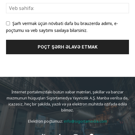
Şərh vermək üçün növbəti dəfə bu brauzerdə adımı, e-
poçtumu və veb saytımı saxlaya bilərsiniz.
İnternet portalımızdakı bütün xəbər mətnləri, şəkillər və bənzər
məzmunun hüquqları Sigortamedya Yayıncılık A.Ş. Mənbə verilsə də,
icazəsiz, heç bir şəkildə, yazılı və ya elektron mühitdə istifadə edilə
bilməz.
Elektron poçtumuz:
info@sigortamedia.com