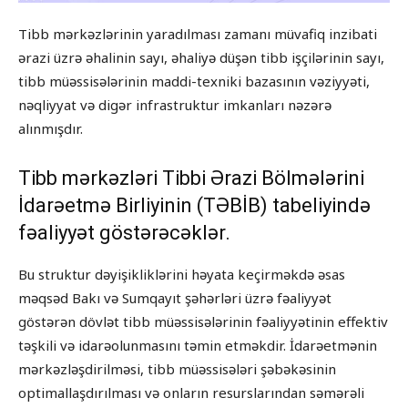
Tibb mərkəzlərinin yaradılması zamanı müvafiq inzibati
ərazi üzrə əhalinin sayı, əhaliyə düşən tibb işçilərinin sayı,
tibb müəssisələrinin maddi-texniki bazasının vəziyyəti,
nəqliyyat və digər infrastruktur imkanları nəzərə
alınmışdır.
Tibb mərkəzləri Tibbi Ərazi Bölmələrini
İdarəetmə Birliyinin (TƏBİB) tabeliyində
fəaliyyət göstərəcəklər.
Bu struktur dəyişikliklərini həyata keçirməkdə əsas
məqsəd Bakı və Sumqayıt şəhərləri üzrə fəaliyyət
göstərən dövlət tibb müəssisələrinin fəaliyyətinin effektiv
təşkili və idarəolunmasını təmin etməkdir. İdarəetmənin
mərkəzləşdirilməsi, tibb müəssisələri şəbəkəsinin
optimallaşdırılması və onların resurslarından səmərəli