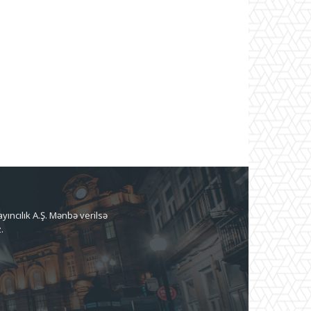
ıncılık A.Ş. Mənbə verilsə
.