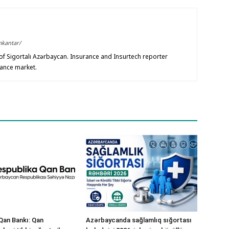
mkantar/
f Sigortalı Azərbaycan. Insurance and Insurtech reporter
rance market.
Qan Bankı: Qan
Azərbaycanda sağlamlıq sığortası