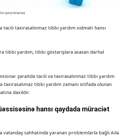
ilə qarşılanacaq
a təcili təxirəsalınmaz tibbi yardım xidməti hansı
ra tibbi yardım, tibbi göstərişlərə əsasən dərhal
ionar şəraitdə təcili və təxirəsalınmaz tibbi yardım
və təxirəsalımaz tibbi yardım zamanı istifadə olunan
atına daxildir.
müəssisəsinə hansı qaydada müraciət
qla vətəndaş səhhətində yaranan problemlərlə bağlı Ailə