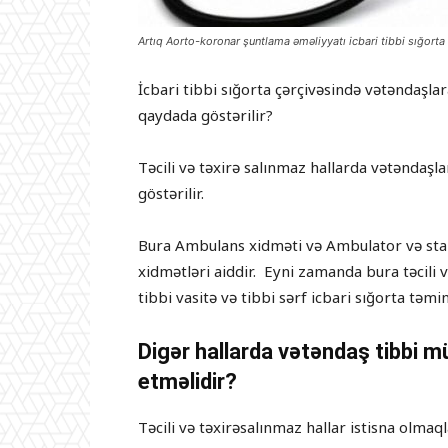
Artıq Aorto-koronar şuntlama əməliyyatı icbari tibbi sığorta 
İcbari tibbi sığorta çərçivəsində vətəndaşlar
qaydada göstərilir?
Təcili və təxirə salınmaz hallarda vətəndaşla
göstərilir.
Bura Ambulans xidməti və Ambulator və stans
xidmətləri aiddir. Eyni zamanda bura təcili 
tibbi vasitə və tibbi sərf icbari sığorta təmin
Digər hallarda vətəndaş tibbi 
etməlidir?
Təcili və təxirəsalınmaz hallar istisna olma