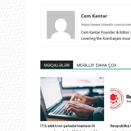
Cem Kantar
https://www.linkedin.com/in/ce
Cem Kantar Founder & Editor o
covering the Azerbaijani insu
MƏQALƏLƏR
MÜƏLLIF DAHA ÇOX
İTS elektron şəhadətnaməsi III
Respublika 