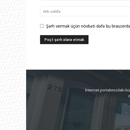
Şərh vermək üçün növbəti dəfə bu brauzerdə 
İnternet portalımızdakı b