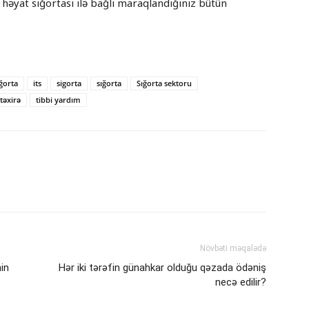
 həyat sığortası ilə bağlı maraqlandığınız bütün
ığorta
its
sigorta
sığorta
Sığorta sektoru
təxirə
tibbi yardım
Növbəti məqalədə
nin
Hər iki tərəfin günahkar olduğu qəzada ödəniş
necə edilir?