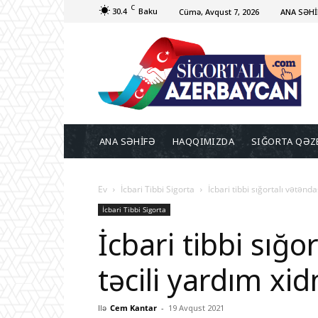
C
30.4
Baku
Cümə, Avqust 7, 2026
ANA SƏHİ
ANA SƏHİFƏ
HAQQIMIZDA
SIĞORTA QƏZ
Ev
İcbari Tibbi Sigorta
İcbari tibbi sığortalı vətənd
İcbari Tibbi Sigorta
İcbari tibbi sığo
təcili yardım xi
Ilə
Cem Kantar
-
19 Avqust 2021