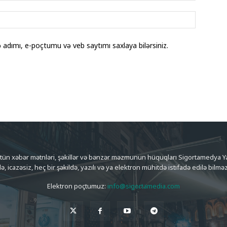
adımı, e-poçtumu və veb saytımı saxlaya bilərsiniz.
ütün xəbər mətnləri, şəkillər və bənzər məzmunun hüquqları Sigortamedya Yay
də, icazəsiz, heç bir şəkildə, yazılı və ya elektron mühitdə istifadə edilə bilməz
Elektron poçtumuz:
info@sigortamedia.com