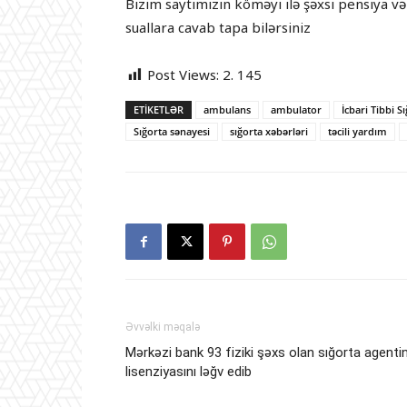
Bizim saytımızın köməyi ilə şəxsi pensiya və
suallara cavab tapa bilərsiniz
Post Views:
2. 145
ETIKETLƏR
ambulans
ambulator
İcbari Tibbi S
Sığorta sənayesi
sığorta xəbərləri
təcili yardım
Əvvəlki məqalə
Mərkəzi bank 93 fiziki şəxs olan sığorta agenti
lisenziyasını ləğv edib