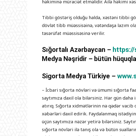
həkiminə müraciət etməlidir. Ailə həkimi xəs
Tibbi göstəriş olduğu halda, xəstəni tibbi gö
dövlət tibb müəssisəinə, vətəndaşa lazım ol
təsərüfat müəssisəsinə verilir.
Sığortalı Azərbaycan –
https:/
Medya Nəşridir – bütün hüquqla
Sigorta Medya Türkiye –
www.s
– İcbari sığorta növləri və ümumi sığorta fə
saytımıza daxil ola bilərsiniz. Hər gün daha
atırıq. Sığorta xidmətlərinin nə qədər vaci
xəbərləri daxil edirik. Faydalanmaq istədiyi
üçün saytımıza nəzər yetirə bilərsiniz. Sayt
sığorta növləri ilə tanış ola və bütün suallar