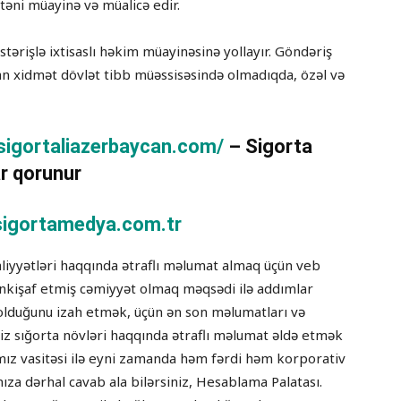
təni müayinə və müalicə edir.
stərişlə ixtisaslı həkim müayinəsinə yollayır. Göndəriş
an xidmət dövlət tibb müəssisəsində olmadıqda, özəl və
/sigortaliazerbaycan.com/
– Sigorta
r qorunur
igortamedya.com.tr
aliyyətləri haqqında ətraflı məlumat almaq üçün veb
 inkişaf etmiş cəmiyyət olmaq məqsədi ilə addımlar
b olduğunu izah etmək, üçün ən son məlumatları və
niz sığorta növləri haqqında ətraflı məlumat əldə etmək
ımız vasitəsi ilə eyni zamanda həm fərdi həm korporativ
ınıza dərhal cavab ala bilərsiniz, Hesablama Palatası.