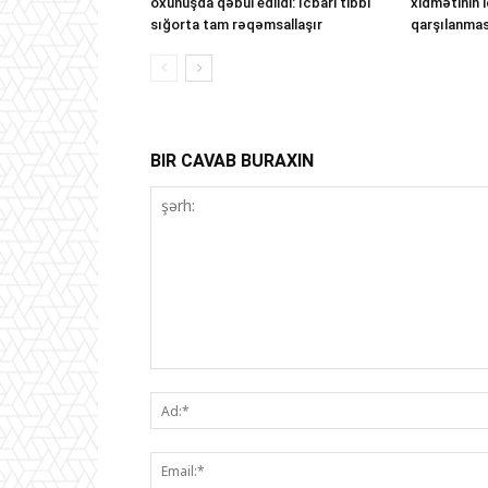
oxunuşda qəbul edildi: İcbari tibbi
xidmətinin i
sığorta tam rəqəmsallaşır
qarşılanması
BIR CAVAB BURAXIN