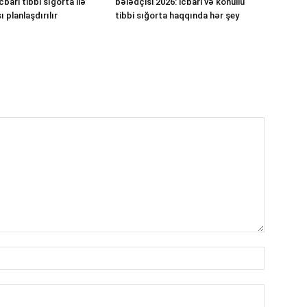
cbari tibbi sığorta ilə
bələdçisi 2026: icbari və könüllü
 planlaşdırılır
tibbi sığorta haqqında hər şey