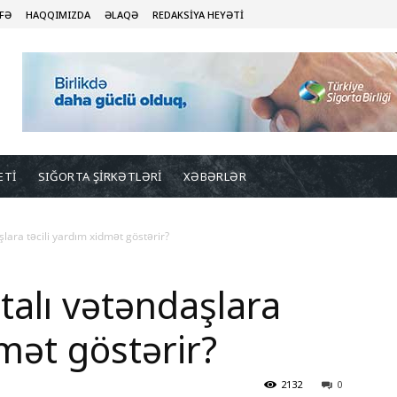
FƏ
HAQQIMIZDA
ƏLAQƏ
REDAKSİYA HEYƏTİ
ETİ
SIĞORTA ŞİRKƏTLƏRİ
XƏBƏRLƏR
aşlara təcili yardım xidmət göstərir?
rtalı vətəndaşlara
dmət göstərir?
2132
0