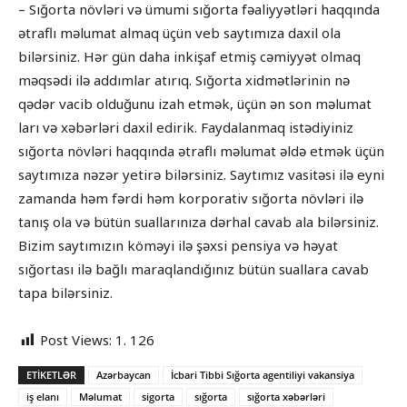
– Sığorta növləri və ümumi sığorta fəaliyyətləri haqqında
ətraflı məlumat almaq üçün veb saytımıza daxil ola
bilərsiniz. Hər gün daha inkişaf etmiş cəmiyyət olmaq
məqsədi ilə addımlar atırıq. Sığorta xidmətlərinin nə
qədər vacib olduğunu izah etmək, üçün ən son məlumat
ları və xəbərləri daxil edirik. Faydalanmaq istədiyiniz
sığorta növləri haqqında ətraflı məlumat əldə etmək üçün
saytımıza nəzər yetirə bilərsiniz. Saytımız vasitəsi ilə eyni
zamanda həm fərdi həm korporativ sığorta növləri ilə
tanış ola və bütün suallarınıza dərhal cavab ala bilərsiniz.
Bizim saytımızın köməyi ilə şəxsi pensiya və həyat
sığortası ilə bağlı maraqlandığınız bütün suallara cavab
tapa bilərsiniz.
Post Views:
1. 126
ETIKETLƏR
Azərbaycan
İcbari Tibbi Sığorta agentiliyi vakansiya
iş elanı
Məlumat
sigorta
sığorta
sığorta xəbərləri