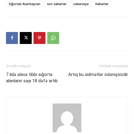
Sığortalı Azərbaycan
son xəbərlər
vakansiya
Xəbərlər
Əvvəlki məqalə
Növbəti məqalədə
7 ildə əlavə tibbi sığorta
Artıq bu xidmətlər ödənişsizdir
alanların sayı 18 dəfə artıb