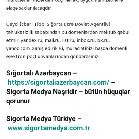
əlaqə saxlanılacaqdır.
Qeyd: İcbari Tibbi Sığorta üzrə Dövlət Agentliyi
təhlükəsizlik səbəbindən bu domenlərdən məktub qəbul
etmir: yandex.ru, mail.ru, list.ru, inbox.ru, bk.ru,
yahoo.com. Xahiş edirik ki, müraciətinizi başqa domenli
elektron poçt ünvanlarından göndərəsiniz.
Sığortalı Azərbaycan –
https://sigortaliazerbaycan.com/
–
Sigorta Medya Nəşridir – bütün hüquqlar
qorunur
Sigorta Medya Türkiye –
www.sigortamedya.com.tr