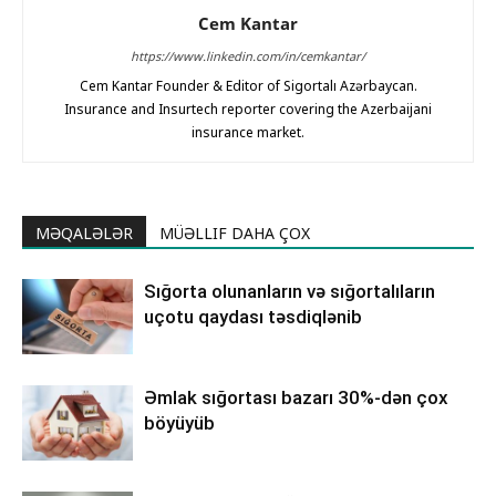
Cem Kantar
https://www.linkedin.com/in/cemkantar/
Cem Kantar Founder & Editor of Sigortalı Azərbaycan.
Insurance and Insurtech reporter covering the Azerbaijani
insurance market.
MƏQALƏLƏR
MÜƏLLIF DAHA ÇOX
Sığorta olunanların və sığortalıların
uçotu qaydası təsdiqlənib
Əmlak sığortası bazarı 30%-dən çox
böyüyüb