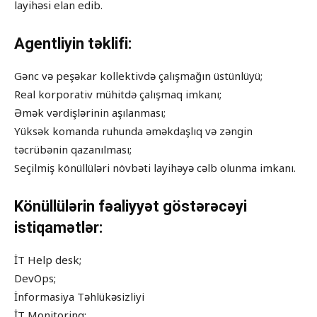
layihəsi elan edib.
Agentliyin təklifi:
Gənc və peşəkar kollektivdə çalışmağın üstünlüyü;
Real korporativ mühitdə çalışmaq imkanı;
Əmək vərdişlərinin aşılanması;
Yüksək komanda ruhunda əməkdaşlıq və zəngin
təcrübənin qazanılması;
Seçilmiş könüllüləri növbəti layihəyə cəlb olunma imkanı.
Könüllülərin fəaliyyət göstərəcəyi
istiqamətlər:
İT Help desk;
DevOps;
İnformasiya Təhlükəsizliyi
İT Monitorinq;