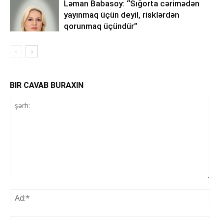
Ləman Babasoy: “Sığorta cərimədən
yayınmaq üçün deyil, risklərdən
qorunmaq üçündür”
BIR CAVAB BURAXIN