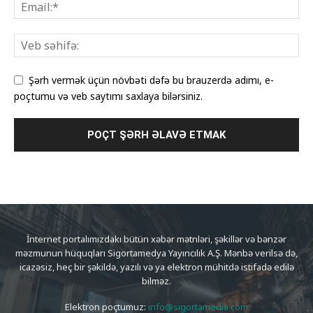
Şərh vermək üçün növbəti dəfə bu brauzerdə adımı, e-
poçtumu və veb saytımı saxlaya bilərsiniz.
İnternet portalımızdakı bütün xəbər mətnləri, şəkillər və bənzər
məzmunun hüquqları Sigortamedya Yayıncılık A.Ş. Mənbə verilsə də,
icazəsiz, heç bir şəkildə, yazılı və ya elektron mühitdə istifadə edilə
bilməz.
Elektron poçtumuz:
info@sigortamedia.com