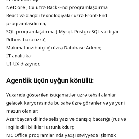
NetCore , C# üzrə Back-End proqramlaşdırma;
React və əlaqəli texnologiyalar üzrə Front-End
proqramlaşdırma;
SQL proqramlaşdırma ( Mysql, PostgreSQL və digər
Rdbms baza üzrə);
Məlumat inzibatçılığı üzrə Database Admin;
İT analitika;
UI-UX dizayner.
Agentlik üçün uyğun könüllü:
Yuxarıda göstərilən istiqamətlər üzrə təhsil alanlar,
gələcək karyerasında bu sahə üzrə görənlər və ya yeni
məzun olanlar;
Azərbaycan dilində səlis yazı və danışıq bacarığı (rus və
ingilis dili bilikləri üstünlükdür);
MC Office proqramlarında yaxşı səviyyədə işləmək