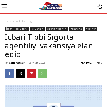
Ev
İcbari Tibbi Sigorta
İcbari Tibbi Sigorta
İş Elanları
Sığorta Xəbərləri
Vakansiya
Xəbərlər
İcbari Tibbi Sığorta
agentiliyi vakansiya elan
edib
Ilə
Cem Kantar
-
03 Mart 2022
1072
0