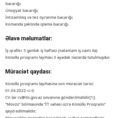
bacarığı;
Ünsiyyət bacarığı;
İntizamlılıq və tez öyrənmə bacarığı;
Komanda şəklində işləmə bacarığı.
Əlavə məlumatlar:
İş qrafiki: 5 günlük iş həftəsi (natamam iş vaxtı ilə)
Könüllü proqramı layihəsi 3 ayadək nəzərdə tutulmuşdur.
Müraciət qaydası:
Könüllü proqramı layihəsinə son müraciət tarixi:
01.04.2022-ci il;
CV-lər cv@its.gov.az ünvanına göndərilməlidir[1];
“Mövzü” bölməsində “İT sahəsi üzrə Könüllü Proqramı”
qeyd edilməlidir;
Müraciətlər nəzərdən keçirilərək, uyğun namizədlərlə