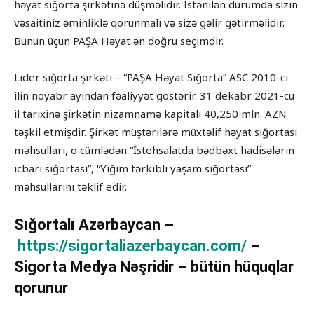
həyat sığorta şirkətinə düşməlidir. İstənilən durumda sizin
vəsaitiniz əminliklə qorunmalı və sizə gəlir gətirməlidir.
Bunun üçün PAŞA Həyat ən doğru seçimdir.
Lider sığorta şirkəti – “PAŞA Həyat Sığorta” ASC 2010-ci
ilin noyabr ayından fəaliyyət göstərir. 31 dekabr 2021-cu
il tarixinə şirkətin nizamnamə kapitalı 40,250 mln. AZN
təşkil etmişdir. Şirkət müştərilərə müxtəlif həyat sığortası
məhsulları, o cümlədən “İstehsalatda bədbəxt hadisələrin
icbari sığortası”, “Yığım tərkibli yaşam sığortası”
məhsullarını təklif edir.
Sığortalı Azərbaycan –
https://sigortaliazerbaycan.com/
–
Sigorta Medya Nəşridir – bütün hüquqlar
qorunur