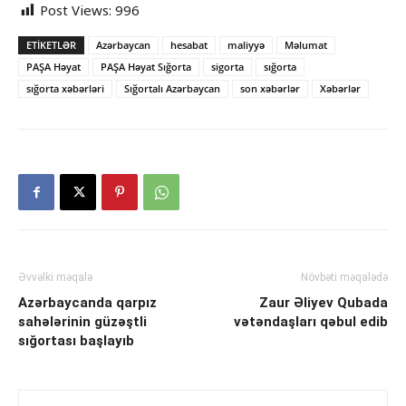
Post Views:
996
ETIKETLƏR
Azərbaycan
hesabat
maliyyə
Məlumat
PAŞA Həyat
PAŞA Həyat Sığorta
sigorta
sığorta
sığorta xəbərləri
Sığortalı Azərbaycan
son xəbərlər
Xəbərlər
Əvvəlki məqalə
Növbəti məqalədə
Azərbaycanda qarpız
Zaur Əliyev Qubada
sahələrinin güzəştli
vətəndaşları qəbul edib
sığortası başlayıb