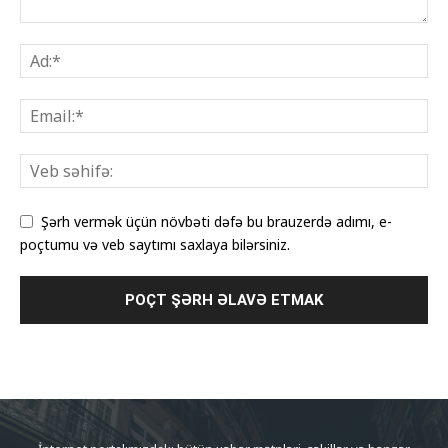
Şərh vermək üçün növbəti dəfə bu brauzerdə adımı, e-
poçtumu və veb saytımı saxlaya bilərsiniz.