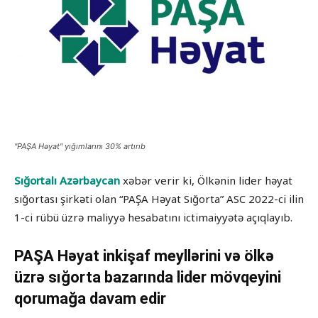
"PAŞA Həyat" yığımlarını 30% artırıb
Sığortalı Azərbaycan
xəbər verir ki, Ölkənin lider həyat
sığortası şirkəti olan “PAŞA Həyat Sığorta” ASC 2022-ci ilin
1-ci rübü üzrə maliyyə hesabatını ictimaiyyətə açıqlayıb.
PAŞA Həyat inkişaf meyllərini və ölkə
üzrə sığorta bazarında lider mövqeyini
qorumağa davam edir