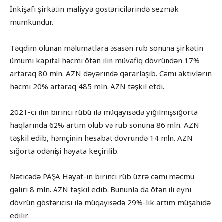
İnkişafı şirkətin maliyyə göstəricilərində sezmək
mümkündür.
Təqdim olunan məlumatlara əsasən rüb sonuna şirkətin
ümumi kapital həcmi ötən ilin müvafiq dövründən 17%
artaraq 80 mln. AZN dəyərində qərarlaşıb. Cəmi aktivlərin
həcmi 20% artaraq 485 mln. AZN təşkil etdi.
2021-ci ilin birinci rübü ilə müqayisədə yığılmışsığorta
haqlarında 62% artım olub və rüb sonuna 86 mln. AZN
təşkil edib, həmçinin hesabat dövründə 14 mln. AZN
sığorta ödənişi həyata keçirilib.
Nəticədə PAŞA Həyat-ın birinci rüb üzrə cəmi məcmu
gəliri 8 mln. AZN təşkil edib. Bununla da ötən ili eyni
dövrün göstəricisi ilə müqayisədə 29%-lik artım müşahidə
edilir.