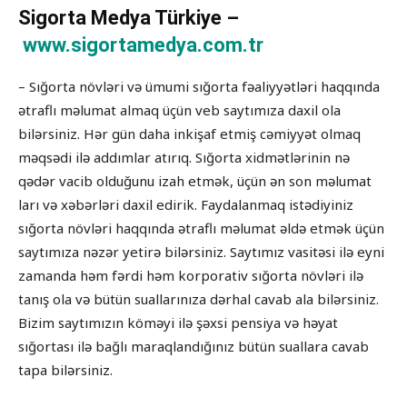
Sigorta Medya Türkiye –
www.sigortamedya.com.tr
– Sığorta növləri və ümumi sığorta fəaliyyətləri haqqında
ətraflı məlumat almaq üçün veb saytımıza daxil ola
bilərsiniz. Hər gün daha inkişaf etmiş cəmiyyət olmaq
məqsədi ilə addımlar atırıq. Sığorta xidmətlərinin nə
qədər vacib olduğunu izah etmək, üçün ən son məlumat
ları və xəbərləri daxil edirik. Faydalanmaq istədiyiniz
sığorta növləri haqqında ətraflı məlumat əldə etmək üçün
saytımıza nəzər yetirə bilərsiniz. Saytımız vasitəsi ilə eyni
zamanda həm fərdi həm korporativ sığorta növləri ilə
tanış ola və bütün suallarınıza dərhal cavab ala bilərsiniz.
Bizim saytımızın köməyi ilə şəxsi pensiya və həyat
sığortası ilə bağlı maraqlandığınız bütün suallara cavab
tapa bilərsiniz.