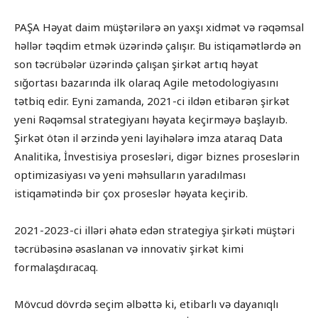
PAŞA Həyat daim müştərilərə ən yaxşı xidmət və rəqəmsal
həllər təqdim etmək üzərində çalışır. Bu istiqamətlərdə ən
son təcrübələr üzərində çalışan şirkət artıq həyat
sığortası bazarında ilk olaraq Agile metodologiyasını
tətbiq edir. Eyni zamanda, 2021-ci ildən etibarən şirkət
yeni Rəqəmsal strategiyanı həyata keçirməyə başlayıb.
Şirkət ötən il ərzində yeni layihələrə imza ataraq Data
Analitika, İnvestisiya prosesləri, digər biznes proseslərin
optimizasiyası və yeni məhsulların yaradılması
istiqamətində bir çox proseslər həyata keçirib.
2021-2023-ci illəri əhatə edən strategiya şirkəti müştəri
təcrübəsinə əsaslanan və innovativ şirkət kimi
formalaşdıracaq.
Mövcud dövrdə seçim əlbəttə ki, etibarlı və dayanıqlı