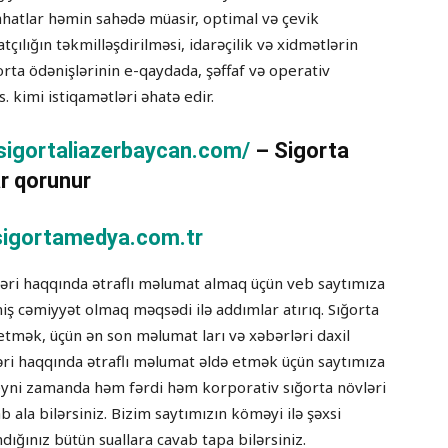
slahatlar həmin sahədə müasir, optimal və çevik
atçılığın təkmilləşdirilməsi, idarəçilik və xidmətlərin
rta ödənişlərinin e-qaydada, şəffaf və operativ
. kimi istiqamətləri əhatə edir.
/sigortaliazerbaycan.com/
– Sigorta
r qorunur
igortamedya.com.tr
tləri haqqında ətraflı məlumat almaq üçün veb saytımıza
tmiş cəmiyyət olmaq məqsədi ilə addımlar atırıq. Sığorta
etmək, üçün ən son məlumat ları və xəbərləri daxil
ləri haqqında ətraflı məlumat əldə etmək üçün saytımıza
lə eyni zamanda həm fərdi həm korporativ sığorta növləri
ab ala bilərsiniz. Bizim saytımızın köməyi ilə şəxsi
dığınız bütün suallara cavab tapa bilərsiniz.