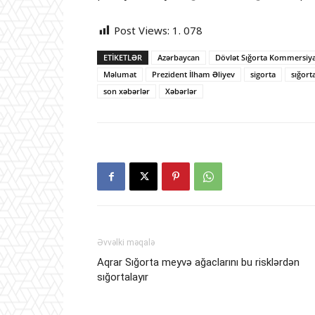
Post Views:
1. 078
ETIKETLƏR
Azərbaycan
Dövlət Sığorta Kommersiya 
Məlumat
Prezident İlham Əliyev
sigorta
sığort
son xəbərlər
Xəbərlər
Əvvəlki məqalə
Aqrar Sığorta meyvə ağaclarını bu risklərdən
sığortalayır