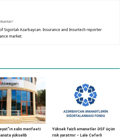
mkantar/
f Sigortalı Azərbaycan. Insurance and Insurtech reporter
rance market.
yat”ın xalis mənfəəti
Yüksək faizli əmanətlər ƏSF üçün
manata yüksəlib
risk yaratmır – Lalə Cəfərli