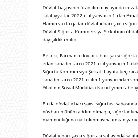
Dövlət başçısının ötən ilin may ayında imzal
səlahiyyətlər 2022-ci il yanvarın 1-dən Əmək 
Həmin vaxta qədər dövlət icbari şəxsi sığort
Dövlət Sığorta Kommersiya Şirkətinin öhdə
dəyişiklik edilib.
Belə ki, Fərmanla dövlət icbari şəxsi sığorta
edən sənədin tarixi 2021-ci il yanvarın 1-də
Sığorta Kommersiya Şirkəti həyata keçirəcək
sənədin tarixi 2021-ci ilin 1 yanvarından so
Əhalinin Sosial Müdafiəsi Nazirliyinin tabel
Bu da dövlət icbari şəxsi sığortası sahəsind
növbəti mühüm addım olmaqla, sığortaoluna
məmnunluğuna nail olunmasına imkan yaradı
Dövlət icbari şəxsi sığortası sahəsində səlah