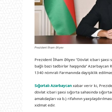
Prezident İlham Əliyev
Prezident İlham Əliyev “Dövlət icbari şəxsi 
bağlı bəzi tədbirlər haqqında” Azərbaycan Re
1340 nömrəli Fərmanında dəyişiklik edilmə
Sığortalı Azərbaycan
xəbər verir ki, Prezide
dövlət icbari şəxsi sığorta sahəsində sığort
əməkdaşları və b.) rifahının yaxşılaşdırılma
xidmət edir.