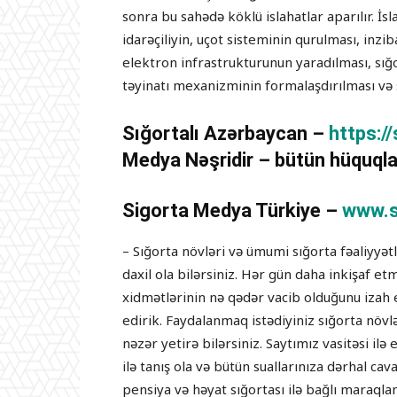
sonra bu sahədə köklü islahatlar aparılır. İ
idarəçiliyin, uçot sisteminin qurulması, inzib
elektron infrastrukturunun yaradılması, sığo
təyinatı mexanizminin formalaşdırılması və s
Sığortalı Azərbaycan –
https:/
Medya Nəşridir – bütün hüquqla
Sigorta Medya Türkiye –
www.s
– Sığorta növləri və ümumi sığorta fəaliyyə
daxil ola bilərsiniz. Hər gün daha inkişaf e
xidmətlərinin nə qədər vacib olduğunu izah 
edirik. Faydalanmaq istədiyiniz sığorta növ
nəzər yetirə bilərsiniz. Saytımız vasitəsi i
ilə tanış ola və bütün suallarınıza dərhal cav
pensiya və həyat sığortası ilə bağlı maraqlan