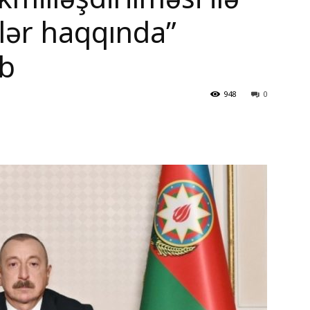
rlər haqqında”
ıb
948
0