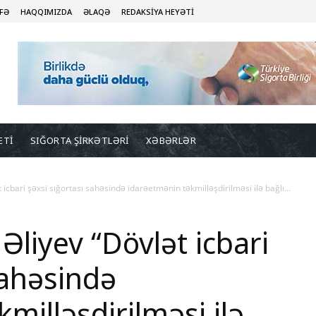
FƏ
HAQQIMIZDA
ƏLAQƏ
REDAKSİYA HEYƏTİ
ETİ
SIĞORTA ŞİRKƏTLƏRİ
XƏBƏRLƏR
 icbari şəxsi sığortası sahəsində idarəetmənin təkmilləşdirilməsi ilə bağlı...
Əliyev “Dövlət icbari
sahəsində
milləşdirilməsi ilə