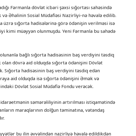
adığı Fərmanla dövlət icbari şəxsi sığortası sahəsində
və Əhalinin Sosial Müdafiəsi Nazirliyi-nə həvalə edilib.
a üzrə sığorta hadisələrinə görə ödənişin verilməsi isə
liyi kimi müəyyən olunmuşdu. Yeni Fərmanla bu sahədə
 olunanla bağlı sığorta hadisəsinin baş verdiyini təsdiq
k olan dövrə aid olduqda sığorta ödənişini Dövlət
. Sığorta hadisəsinin baş verdiyini təsdiq edən
nraya aid olduqda isə sığorta ödənişini Əmək və
iyindəki Dövlət Sosial Müdafiə Fondu verəcək.
ə idarəetmənin səmərəliliyinin artırılması istiqamətində
nların maraqlarının dolğun təminatına, vətəndaş
r.
iyyətlər bu ilin əvvəlindən nazirliyə həvalə edildikdən