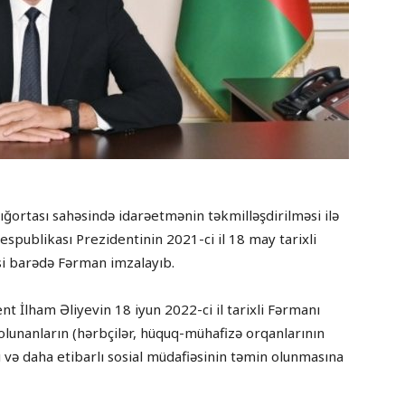
sığortası sahəsində idarəetmənin təkmilləşdirilməsi ilə
spublikası Prezidentinin 2021-ci il 18 may tarixli
si barədə Fərman imzalayıb.
nt İlham Əliyevin 18 iyun 2022-ci il tarixli Fərmanı
aolunanların (hərbçilər, hüquq-mühafizə orqanlarının
sı və daha etibarlı sosial müdafiəsinin təmin olunmasına