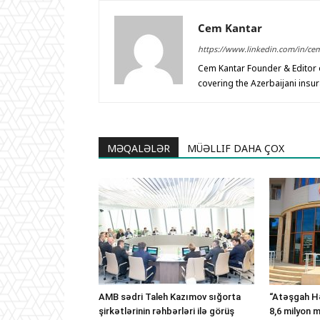
Cem Kantar
https://www.linkedin.com/in/ce
Cem Kantar Founder & Editor o
covering the Azerbaijani insu
MƏQALƏLƏR
MÜƏLLIF DAHA ÇOX
AMB sədri Taleh Kazımov sığorta
“Atəşgah Hə
şirkətlərinin rəhbərləri ilə görüş
8,6 milyon 