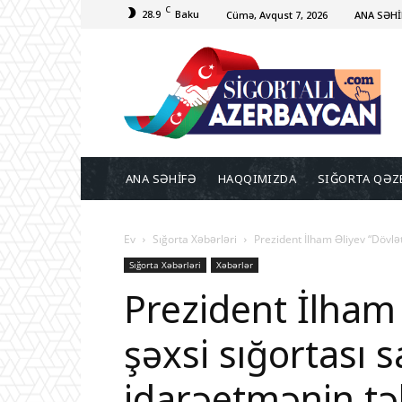
C
28.9
Baku
Cümə, Avqust 7, 2026
ANA SƏHİ
ANA SƏHİFƏ
HAQQIMIZDA
SIĞORTA QƏZ
Ev
Sığorta Xəbərləri
Prezident İlham Əliyev “Dövlət
Sığorta Xəbərləri
Xəbərlər
Prezident İlham 
şəxsi sığortası 
idarəetmənin tək