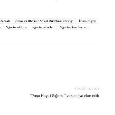
Şirkəti
Əmək və Əhalinin Sosial Müdafiəsi Nazirliyi
İlham Əliyev
a
Sığorta sektoru
sığorta xəbərləri
Sığortalı Azərbaycan
Növbəti məqalədə
“Paşa Həyat Sığorta” vakansiya elan edib