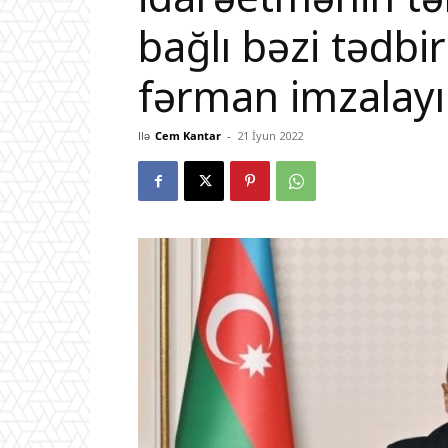
bağlı bəzi tədbi
fərman imzalay
Ilə
Cem Kantar
-
21 İyun 2022