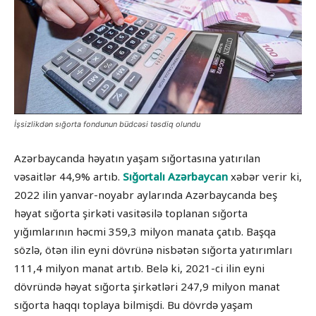
İşsizlikdən sığorta fondunun büdcəsi təsdiq olundu
Azərbaycanda həyatın yaşam sığortasına yatırılan
vəsaitlər 44,9% artıb.
Sığortalı Azərbaycan
xəbər verir ki,
2022 ilin yanvar-noyabr aylarında Azərbaycanda beş
həyat sığorta şirkəti vasitəsilə toplanan sığorta
yığımlarının həcmi 359,3 milyon manata çatıb. Başqa
sözlə, ötən ilin eyni dövrünə nisbətən sığorta yatırımları
111,4 milyon manat artıb. Belə ki, 2021-ci ilin eyni
dövründə həyat sığorta şirkətləri 247,9 milyon manat
sığorta haqqı toplaya bilmişdi. Bu dövrdə yaşam