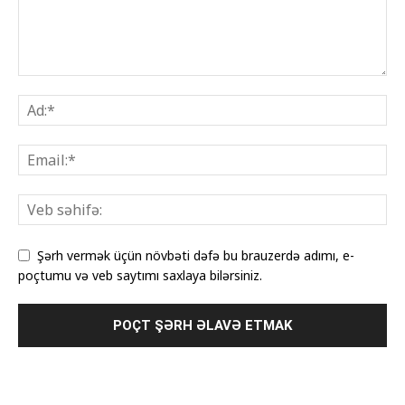
Şərh vermək üçün növbəti dəfə bu brauzerdə adımı, e-
poçtumu və veb saytımı saxlaya bilərsiniz.