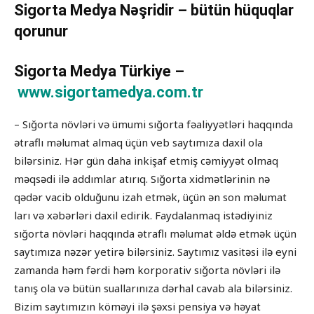
Sigorta Medya Nəşridir – bütün hüquqlar
qorunur
Sigorta Medya Türkiye –
www.sigortamedya.com.tr
– Sığorta növləri və ümumi sığorta fəaliyyətləri haqqında
ətraflı məlumat almaq üçün veb saytımıza daxil ola
bilərsiniz. Hər gün daha inkişaf etmiş cəmiyyət olmaq
məqsədi ilə addımlar atırıq. Sığorta xidmətlərinin nə
qədər vacib olduğunu izah etmək, üçün ən son məlumat
ları və xəbərləri daxil edirik. Faydalanmaq istədiyiniz
sığorta növləri haqqında ətraflı məlumat əldə etmək üçün
saytımıza nəzər yetirə bilərsiniz. Saytımız vasitəsi ilə eyni
zamanda həm fərdi həm korporativ sığorta növləri ilə
tanış ola və bütün suallarınıza dərhal cavab ala bilərsiniz.
Bizim saytımızın köməyi ilə şəxsi pensiya və həyat