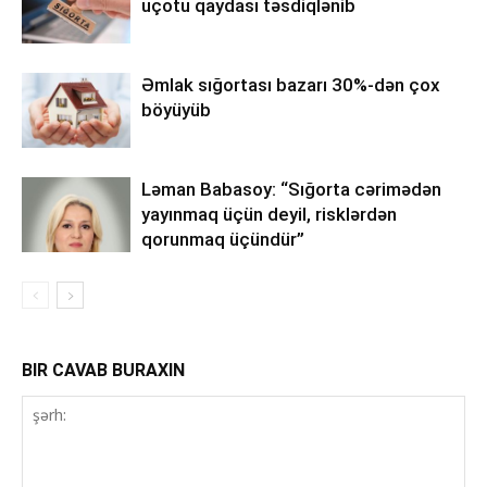
uçotu qaydası təsdiqlənib
Əmlak sığortası bazarı 30%-dən çox
böyüyüb
Ləman Babasoy: “Sığorta cərimədən
yayınmaq üçün deyil, risklərdən
qorunmaq üçündür”
BIR CAVAB BURAXIN