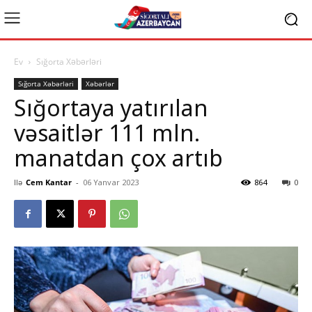
Ev
Sığorta Xəbərləri
Sığorta Xəbərləri
Xəbərlər
Sığortaya yatırılan
vəsaitlər 111 mln.
manatdan çox artıb
Ilə
Cem Kantar
-
06 Yanvar 2023
864
0