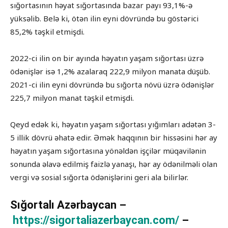
sığortasının həyat sığortasında bazar payı 93,1%-ə
yüksəlib. Belə ki, ötən ilin eyni dövründə bu göstərici
85,2% təşkil etmişdi.
2022-ci ilin on bir ayında həyatın yaşam sığortası üzrə
ödənişlər isə 1,2% azalaraq 222,9 milyon manata düşüb.
2021-ci ilin eyni dövründə bu sığorta növü üzrə ödənişlər
225,7 milyon manat təşkil etmişdi.
Qeyd edək ki, həyatın yaşam sığortası yığımları adətən 3-
5 illik dövrü əhatə edir. Əmək haqqının bir hissəsini hər ay
həyatın yaşam sığortasına yönəldən işçilər müqavilənin
sonunda əlavə edilmiş faizlə yanaşı, hər ay ödənilməli olan
vergi və sosial sığorta ödənişlərini geri ala bilirlər.
Sığortalı Azərbaycan –
https://sigortaliazerbaycan.com/
–