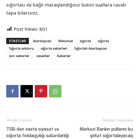
sığortası ilə bağlı maraqlandığınız bütün suallara cavab
tapa bilərsiniz.
Post Views:
801
ETIKETLƏR
Azərbaycan
Məlumat
sigorta
sığorta
Sığorta sektoru
sığorta xəbərləri
Sığortalı Azərbaycan
son xəbərlər
vəsaitlər
Xəbərlər
Əvvəlki məqalə
Növbəti məqalədə
TSB-dən saxta siyasət və
Mərkəzi Bankın pullarını bu
sığorta fırıldaqçılığı xəbərdarlığı
şirkət sığortalayacaq