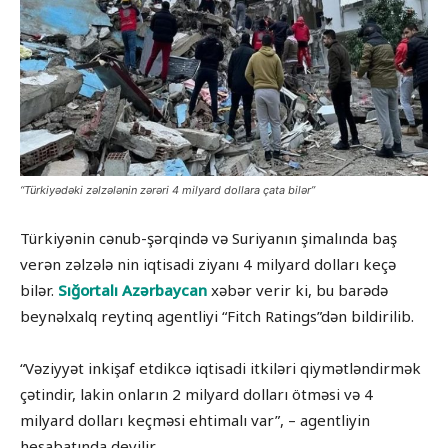
“Türkiyədəki zəlzələnin zərəri 4 milyard dollara çata bilər”
Türkiyənin cənub-şərqində və Suriyanın şimalında baş
verən zəlzələ nin iqtisadi ziyanı 4 milyard dolları keçə
bilər.
Sığortalı Azərbaycan
xəbər verir ki, bu barədə
beynəlxalq reytinq agentliyi “Fitch Ratings”dən bildirilib.
“Vəziyyət inkişaf etdikcə iqtisadi itkiləri qiymətləndirmək
çətindir, lakin onların 2 milyard dolları ötməsi və 4
milyard dolları keçməsi ehtimalı var”, – agentliyin
hesabatında deyilir.