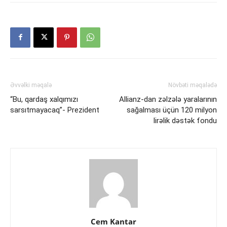
Əvvəlki məqalə
Növbəti məqalədə
“Bu, qardaş xalqımızı
Allianz-dan zəlzələ yaralarının
sarsıtmayacaq”- Prezident
sağalması üçün 120 milyon
lirəlik dəstək fondu
Cem Kantar