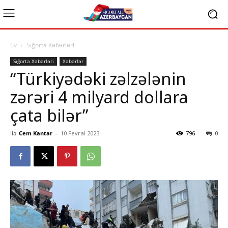
Ev
Sığorta Xəbərləri
Sığorta Xəbərləri
Xəbərlər
“Türkiyədəki zəlzələnin
zərəri 4 milyard dollara
çata bilər”
Ilə
Cem Kantar
-
10 Fevral 2023
796
0