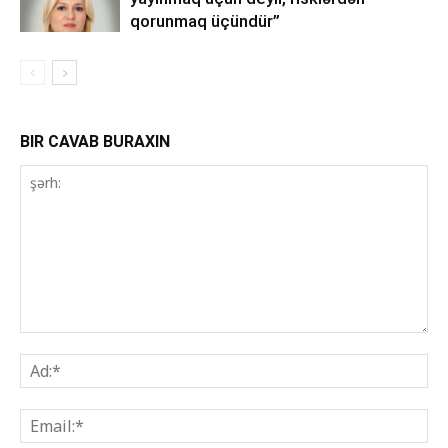
qorunmaq üçündür”
BIR CAVAB BURAXIN