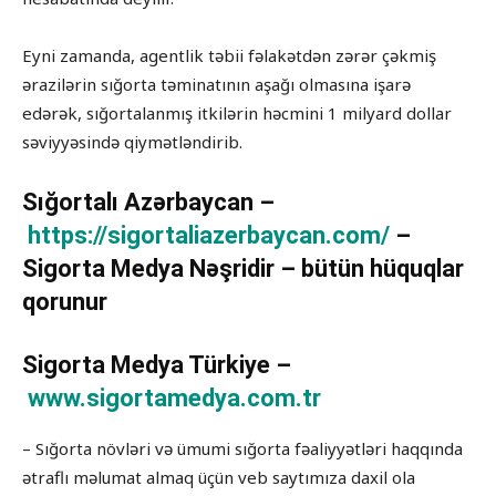
Eyni zamanda, agentlik təbii fəlakətdən zərər çəkmiş
ərazilərin sığorta təminatının aşağı olmasına işarə
edərək, sığortalanmış itkilərin həcmini 1 milyard dollar
səviyyəsində qiymətləndirib.
Sığortalı Azərbaycan –
https://sigortaliazerbaycan.com/
–
Sigorta Medya Nəşridir – bütün hüquqlar
qorunur
Sigorta Medya Türkiye –
www.sigortamedya.com.tr
– Sığorta növləri və ümumi sığorta fəaliyyətləri haqqında
ətraflı məlumat almaq üçün veb saytımıza daxil ola