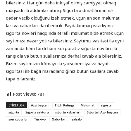
bilərsiniz. Hər gün daha inkişaf etmiş cəmiyyət olmaq
məqsədi ilə addımlar atırıq. Sığorta xidmətlərinin nə
qədər vacib olduğunu izah etmək, üçün ən son məlumat
ları və xəbərləri daxil edirik. Faydalanmaq istədiyiniz
sığorta növləri haqqında ətraflı məlumat əldə etmək üçün
saytımıza nəzər yetirə bilərsiniz. Saytımız vasitəsi ilə eyni
zamanda həm fərdi həm korporativ sığorta növləri ilə
tanış ola və bütün suallarınıza dərhal cavab ala bilərsiniz.
Bizim saytımızın köməyi ilə şəxsi pensiya və həyat
sığortası ilə bağlı maraqlandığınız bütün suallara cavab
tapa bilərsiniz.
Post Views:
781
ETIKETLƏR
Azərbaycan
Fitch Ratings
Məlumat
sigorta
sığorta
Sığorta sektoru
sığorta xəbərləri
Sığortalı Azərbaycan
son xəbərlər
Türkiyə
Xəbərlər
zəlzələ