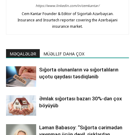
https://www.linkedin.com/in/cemkantar/
Cem Kantar Founder & Editor of Sigortalı Azərbaycan.
Insurance and Insurtech reporter covering the Azerbaijani
insurance market.
MƏQALƏLƏR
MÜƏLLIF DAHA ÇOX
Sığorta olunanların və sığortalıların
uçotu qaydası təsdiqlənib
Əmlak sığortası bazarı 30%-dən çox
böyüyüb
Ləman Babasoy: “Sığorta cərimədən
yayınmaq üçün deyil, risklərdən