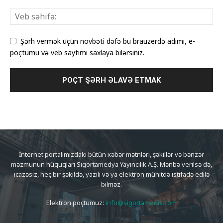
Şərh vermək üçün növbəti dəfə bu brauzerdə adımı, e-
poçtumu və veb saytımı saxlaya bilərsiniz.
İnternet portalımızdakı bütün xəbər mətnləri, şəkillər və bənzər
məzmunun hüquqları Sigortamedya Yayıncılık A.Ş. Mənbə verilsə də,
icazəsiz, heç bir şəkildə, yazılı və ya elektron mühitdə istifadə edilə
bilməz.
Elektron poçtumuz:
info@sigortamedia.com