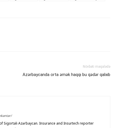
Növbəti məqalədə
Azərbaycanda orta əmək haqqı bu qədər qalxıb
mkantar/
f Sigortalı Azərbaycan. Insurance and Insurtech reporter