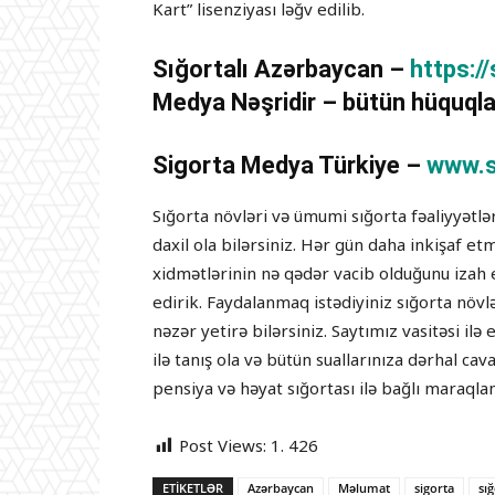
Kart” lisenziyası ləğv edilib.
Sığortalı Azərbaycan –
https:/
Medya Nəşridir – bütün hüquqla
Sigorta Medya Türkiye –
www.s
Sığorta növləri və ümumi sığorta fəaliyyətl
daxil ola bilərsiniz. Hər gün daha inkişaf e
xidmətlərinin nə qədər vacib olduğunu izah 
edirik. Faydalanmaq istədiyiniz sığorta növ
nəzər yetirə bilərsiniz. Saytımız vasitəsi i
ilə tanış ola və bütün suallarınıza dərhal cav
pensiya və həyat sığortası ilə bağlı maraqlan
Post Views:
1. 426
ETIKETLƏR
Azərbaycan
Məlumat
sigorta
sı