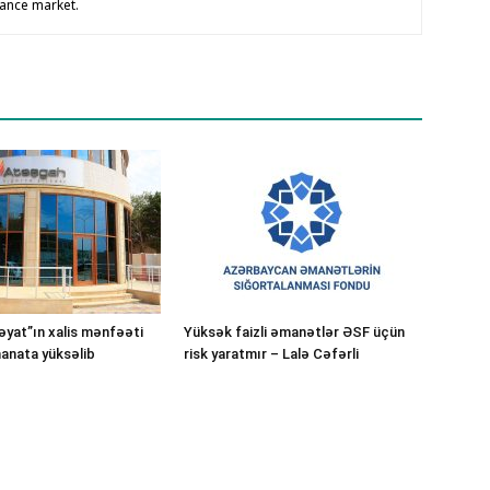
rance market.
yat”ın xalis mənfəəti
Yüksək faizli əmanətlər ƏSF üçün
manata yüksəlib
risk yaratmır – Lalə Cəfərli