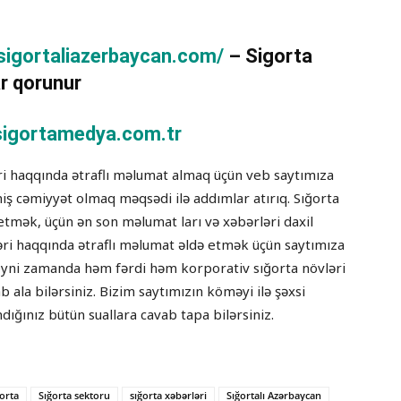
/sigortaliazerbaycan.com/
– Sigorta
r qorunur
igortamedya.com.tr
əri haqqında ətraflı məlumat almaq üçün veb saytımıza
tmiş cəmiyyət olmaq məqsədi ilə addımlar atırıq. Sığorta
etmək, üçün ən son məlumat ları və xəbərləri daxil
ləri haqqında ətraflı məlumat əldə etmək üçün saytımıza
lə eyni zamanda həm fərdi həm korporativ sığorta növləri
ab ala bilərsiniz. Bizim saytımızın köməyi ilə şəxsi
dığınız bütün suallara cavab tapa bilərsiniz.
ğorta
Sığorta sektoru
sığorta xəbərləri
Sığortalı Azərbaycan