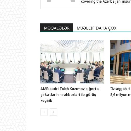
covering the Azerbaijani insu
MƏQALƏLƏR
MÜƏLLIF DAHA ÇOX
AMB sədri Taleh Kazımov sığorta
“Atəşgah Hə
şirkətlərinin rəhbərləri ilə görüş
8,6 milyon 
keçirib