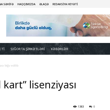
NA SƏHİFƏ
HAQQIMIZDA
ƏLAQƏ
REDAKSİYA HEYƏTİ
ETİ
SIĞORTA ŞİRKƏTLƏRİ
XƏBƏRLƏR
ası ləğv edilib
l kart” lisenziyası
1383
0