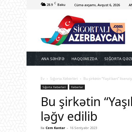
C
28.9
Baku
Cümə axşamı, Avqust 6, 2026
A
ANA SƏHİFƏ
HAQQIMIZDA
SIĞORTA QƏZ
Ev
Sığorta Xəbərləri
Bu şirkətin “Yaşıl kart” lisenziy
Sığorta Xəbərləri
Xəbərlər
Bu şirkətin “Yaşı
ləğv edilib
Ilə
Cem Kantar
-
16 Sentyabr 2023