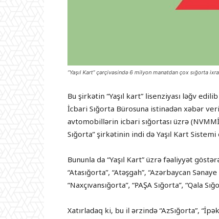
“Yaşıl Kart” çərçivəsində 6 milyon manatdan çox sığorta ixra
Bu şirkətin “Yaşıl kart” lisenziyası ləğv edili
İcbari Sığorta Bürosuna istinadən xəbər ver
avtomobillərin icbari sığortası üzrə (NVMM
Sığorta” şirkətinin indi də Yaşıl Kart Sistem
Bununla da “Yaşıl Kart” üzrə fəaliyyət göstər
“Atasığorta”, “Atəşgah”, “Azərbaycan Sənaye S
“Naxçıvansığorta”, “PAŞA Sığorta”, “Qala Sığor
Xatırladaq ki, bu il ərzində “AzSığorta”, “İpə