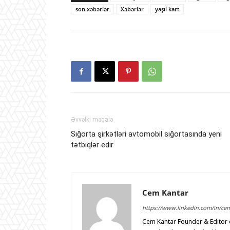
son xəbərlər
Xəbərlər
yaşıl kart
Əvvəlki məqalə
Sığorta şirkətləri avtomobil sığortasında yeni
tətbiqlər edir
Cem Kantar
https://www.linkedin.com/in/ce
Cem Kantar Founder & Editor o