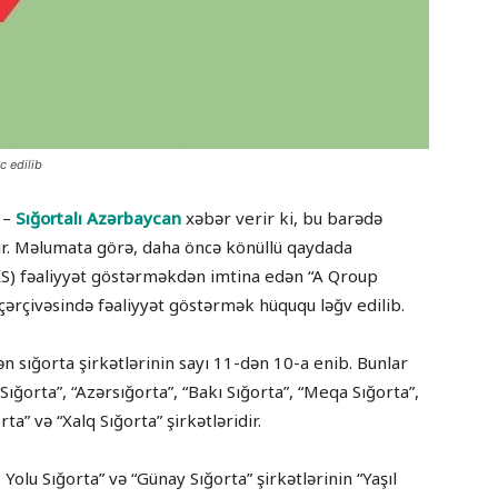
c edilib
b –
Sığortalı Azərbaycan
xəbər verir ki, bu barədə
ir. Məlumata görə, daha öncə könüllü qaydada
İS) fəaliyyət göstərməkdən imtina edən “A Qroup
i çərçivəsində fəaliyyət göstərmək hüququ ləğv edilib.
ən sığorta şirkətlərinin sayı 11-dən 10-a enib. Bunlar
ığorta”, “Azərsığorta”, “Bakı Sığorta”, “Meqa Sığorta”,
ta” və “Xalq Sığorta” şirkətləridir.
k Yolu Sığorta” və “Günay Sığorta” şirkətlərinin “Yaşıl