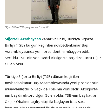
Uğur Gülen TSB-yə yeni sədr seçilib
Sığortalı Azərbaycan
xəbər verir ki, Türkiyə Sığorta
Birliyi (TSB) bu gün keçirilən növbədənkənar Baş
Assambleyasında yeni prezidentini müəyyən edib.
Seçkidə TSB-nin yeni sədri Aksigorta baş direktoru Uğur
Gülen oldu.
Türkiyə Sığorta Birliyi (TSB) dünən keçirilən
növbədənkənar Baş Assambleyasında yeni prezidentini
müəyyənləşdirib. Seçkidə TSB-nin yeni sədri Aksigorta-
nın baş direktoru Uğur Gülen oldu. TSB-nin baş katibi
Özgür Obalının açılış nitqi ilə başlayan iclas şura
komitəsinin səsverməsi ilə davam edib. Yığıncaqda