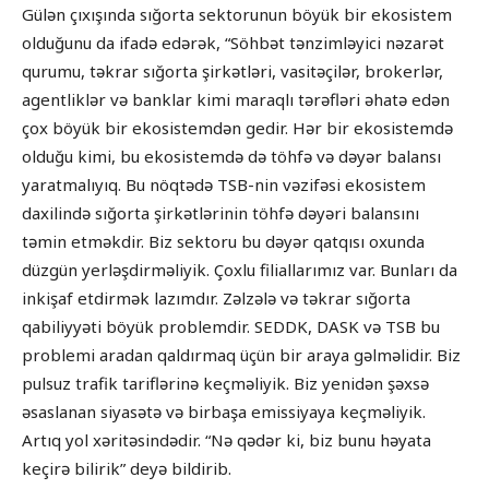
Gülən çıxışında sığorta sektorunun böyük bir ekosistem
olduğunu da ifadə edərək, “Söhbət tənzimləyici nəzarət
qurumu, təkrar sığorta şirkətləri, vasitəçilər, brokerlər,
agentliklər və banklar kimi maraqlı tərəfləri əhatə edən
çox böyük bir ekosistemdən gedir. Hər bir ekosistemdə
olduğu kimi, bu ekosistemdə də töhfə və dəyər balansı
yaratmalıyıq. Bu nöqtədə TSB-nin vəzifəsi ekosistem
daxilində sığorta şirkətlərinin töhfə dəyəri balansını
təmin etməkdir. Biz sektoru bu dəyər qatqısı oxunda
düzgün yerləşdirməliyik. Çoxlu filiallarımız var. Bunları da
inkişaf etdirmək lazımdır. Zəlzələ və təkrar sığorta
qabiliyyəti böyük problemdir. SEDDK, DASK və TSB bu
problemi aradan qaldırmaq üçün bir araya gəlməlidir. Biz
pulsuz trafik tariflərinə keçməliyik. Biz yenidən şəxsə
əsaslanan siyasətə və birbaşa emissiyaya keçməliyik.
Artıq yol xəritəsindədir. “Nə qədər ki, biz bunu həyata
keçirə bilirik” deyə bildirib.