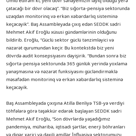
Ümid edirəm ki, yeni dövr sənayemizin layiq olduğu yerə
çatacağı bir dövr olacaq”. “Biz sığorta-pensiya sektorunda
uzaqdan monitorinq və erkən xəbərdarlıq sisteminə
keçəcəyik”. Baş Assambleyada çıxış edən SEDDK sədri
Mehmet Akif Eroğlu xüsusi gündəmlərinin olduğunu
bildirib. Eroğlu, “Güclü sektor güclü tənzimləyici və
nəzarət qurumundan keçir. Bu kontekstdə biz yeni
dövrdə audit konsepsiyasını dəyişirik. “Bundan sonra biz
sığorta-pensiya sektorunda 365 günlük yerində yoxlama
yanaşmasına və nəzarət funksiyasını gücləndirməklə
məsafədən monitorinq və erkən xəbərdarlıq sisteminə
keçəcəyik.
Baş Assambleyada çıxışına Atilla Benliyə TSB-yə verdiyi
töhfələrə görə təşəkkür edərək başlayan SEDDK sədri
Mehmet Akif Eroğlu, “Son dövrlərdə yaşadığımız
pandemiya, müharibə, iqtisadi şərtlər, enerji böhranları
və digər xarici və daxili amillər İnflyasiya sektorumuzu