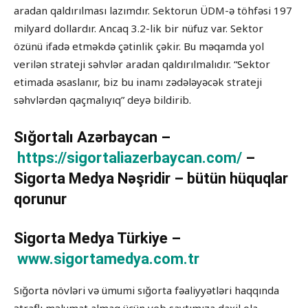
aradan qaldırılması lazımdır. Sektorun ÜDM-ə töhfəsi 197
milyard dollardır. Ancaq 3.2-lik bir nüfuz var. Sektor
özünü ifadə etməkdə çətinlik çəkir. Bu məqamda yol
verilən strateji səhvlər aradan qaldırılmalıdır. “Sektor
etimada əsaslanır, biz bu inamı zədələyəcək strateji
səhvlərdən qaçmalıyıq” deyə bildirib.
Sığortalı Azərbaycan –
https://sigortaliazerbaycan.com/
–
Sigorta Medya Nəşridir – bütün hüquqlar
qorunur
Sigorta Medya Türkiye –
www.sigortamedya.com.tr
Sığorta növləri və ümumi sığorta fəaliyyətləri haqqında