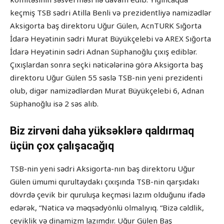
keçmiş TSB sədri Atilla Benli və prezidentliyə namizədlər
Aksigorta baş direktoru Uğur Gülen, AcnTURK Sığorta
İdarə Heyətinin sədri Murat Büyükçelebi və AREX Sığorta
İdarə Heyətinin sədri Adnan Süphanoğlu çıxış ediblər.
Çıxışlardan sonra seçki nəticələrinə görə Aksigorta baş
direktoru Uğur Gülen 55 səslə TSB-nin yeni prezidenti
olub, digər namizədlərdən Murat Büyükçelebi 6, Adnan
Süphanoğlu isə 2 səs alıb.
Biz zirvəni daha yüksəklərə qaldırmaq
üçün çox çalışacağıq
TSB-nin yeni sədri Aksigorta-nın baş direktoru Uğur
Gülen ümumi qurultaydakı çıxışında TSB-nin qarşıdakı
dövrdə çevik bir quruluşa keçməsi lazım olduğunu ifadə
edərək, “Nəticə və məqsədyönlü olmalıyıq. “Bizə cəldlik,
çeviklik və dinamizm lazımdır. Uğur Gülen Baş