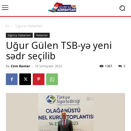
Ev
Sığorta Xəbərləri
Sığorta Xəbərləri
Xəbərlər
Uğur Gülen TSB-yə yeni
sədr seçilib
Ilə
Cem Kantar
-
16 Sentyabr 2023
1367
0