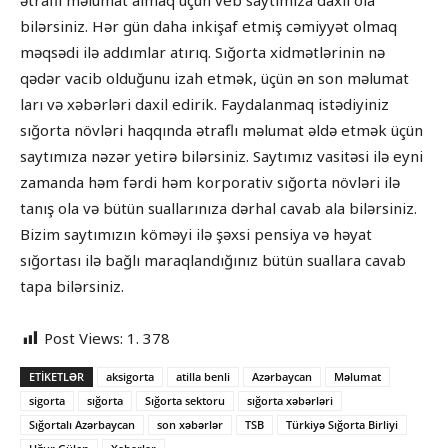
ətraflı məlumat almaq üçün veb saytımıza daxil ola
bilərsiniz. Hər gün daha inkişaf etmiş cəmiyyət olmaq
məqsədi ilə addımlar atırıq. Sığorta xidmətlərinin nə
qədər vacib olduğunu izah etmək, üçün ən son məlumat
ları və xəbərləri daxil edirik. Faydalanmaq istədiyiniz
sığorta növləri haqqında ətraflı məlumat əldə etmək üçün
saytımıza nəzər yetirə bilərsiniz. Saytımız vasitəsi ilə eyni
zamanda həm fərdi həm korporativ sığorta növləri ilə
tanış ola və bütün suallarınıza dərhal cavab ala bilərsiniz.
Bizim saytımızın köməyi ilə şəxsi pensiya və həyat
sığortası ilə bağlı maraqlandığınız bütün suallara cavab
tapa bilərsiniz.
Post Views:
1. 378
ETIKETLƏR
aksigorta
atilla benli
Azərbaycan
Məlumat
sigorta
sığorta
Sığorta sektoru
sığorta xəbərləri
Sığortalı Azərbaycan
son xəbərlər
TSB
Türkiyə Sığorta Birliyi