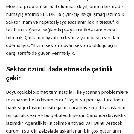
Mövcud problemlər həll olunmaz deyil, amma biz iradə
nümayiş etdirib SEDDK ilə çiyin-çiyinə çalışmaq lazımdır.
Sektor inam və reputasiyaya əsaslanır, lakin təəssüf ki,
biz bunu sığorta, sağlamlıq və ya trafikdə təmin edə
bilmirik. Çünki nəqliyyatda dəyən ziyanı başqa yerdən
ödəməliyik. “Bizim sektor güvən sektoru olduğu üçün
qarşı tərəfə də güvən verməliyik.
Sektor özünü ifadə etməkdə çətinlik
çəkir
Böyükçelebi xidmət təminatçıları ilə yaşanan problemlərə
toxunaraq belə davam etdi: “Həyat və pensiya tərəfində
bank sığortasında ilişib qalan daralmış kreditə əsaslanan
bir quruluş var və bu qəbuledilməzdir. Qanunda dəyişiklik
lazımdır. Agentliklərin təlimə ehtiyacı var. Bunu verəcək
qurum TSB-dir. Zəlzələdə aşkarlanan bir çox qüsurların