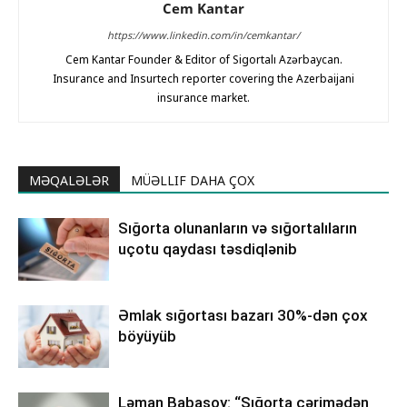
Cem Kantar
https://www.linkedin.com/in/cemkantar/
Cem Kantar Founder & Editor of Sigortalı Azərbaycan.
Insurance and Insurtech reporter covering the Azerbaijani
insurance market.
MƏQALƏLƏR
MÜƏLLIF DAHA ÇOX
Sığorta olunanların və sığortalıların
uçotu qaydası təsdiqlənib
Əmlak sığortası bazarı 30%-dən çox
böyüyüb
Ləman Babasoy: “Sığorta cərimədən