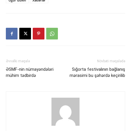
Uğur Gülen
Xəbərlər
Əvvəlki məqalə
Növbəti məqalədə
ƏSMF-nin nümayəndələri
Sığorta festivalının bağlanış
mühim tədbirdə
mərasimi bu şəhərdə keçirilib