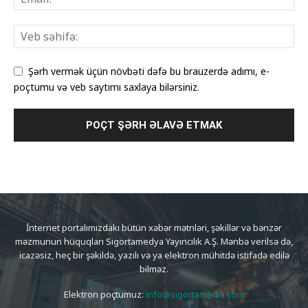
Şərh vermək üçün növbəti dəfə bu brauzerdə adımı, e-
poçtumu və veb saytımı saxlaya bilərsiniz.
İnternet portalımızdakı bütün xəbər mətnləri, şəkillər və bənzər
məzmunun hüquqları Sigortamedya Yayıncılık A.Ş. Mənbə verilsə də,
icazəsiz, heç bir şəkildə, yazılı və ya elektron mühitdə istifadə edilə
bilməz.
Elektron poçtumuz:
info@sigortamedia.com