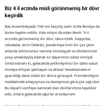
Biz 4 il ərzində misli görünməmiş bir dövr
keçirdik
Baş Assambleyada TSB-nin keçmiş sədri Atilla Benliyə də
lövhə təqdim edilib. Vida nitqini də edən Benli: “4 il
ərzində görünməmiş bir dövr idarə etdik. Daşqınlar,
zəlzələlər, əsrin fəlakəti, pandemiya kimi bir çox çətin
anlarda sektorumuz naminə ictimaiyyət və dövlətimizlə
yaxşı əməkdaşlıq edərək öz dəyərimizi sübut etmişik.
Ümid edirəm ki, gələcəkdə yetkinliyimizi bir daha sübut
etməyə ehtiyac qalmayan və aktuar hesablamaların
aparıldığı daha stabil bir dövrə girəcəyik. Prezidentliyim
müddətində anlayışınıza və dəstəyinizə görə çox sağ olun.
Bu dəyərli vəzifəyə namizəd olan dostlarımıza təşəkkür
edir, onlara gələcəkdə uğurlar arzulayıram.