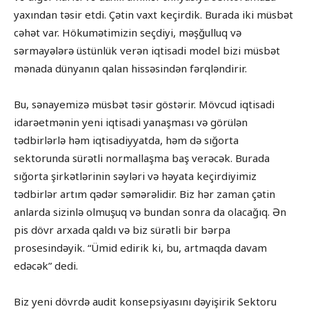
yaxından təsir etdi. Çətin vaxt keçirdik. Burada iki müsbət
cəhət var. Hökumətimizin seçdiyi, məşğulluq və
sərmayələrə üstünlük verən iqtisadi model bizi müsbət
mənada dünyanın qalan hissəsindən fərqləndirir.
Bu, sənayemizə müsbət təsir göstərir. Mövcud iqtisadi
idarəetmənin yeni iqtisadi yanaşması və görülən
tədbirlərlə həm iqtisadiyyatda, həm də sığorta
sektorunda sürətli normallaşma baş verəcək. Burada
sığorta şirkətlərinin səyləri və həyata keçirdiyimiz
tədbirlər artım qədər səmərəlidir. Biz hər zaman çətin
anlarda sizinlə olmuşuq və bundan sonra da olacağıq. Ən
pis dövr arxada qaldı və biz sürətli bir bərpa
prosesindəyik. “Ümid edirik ki, bu, artmaqda davam
edəcək” dedi.
Biz yeni dövrdə audit konsepsiyasını dəyişirik Sektoru