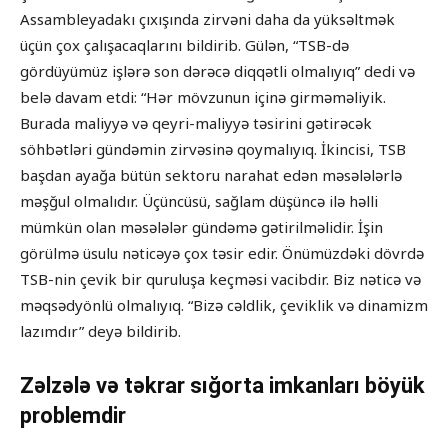
Assambleyadakı çıxışında zirvəni daha da yüksəltmək
üçün çox çalışacaqlarını bildirib. Gülən, “TSB-də
gördüyümüz işlərə son dərəcə diqqətli olmalıyıq” dedi və
belə davam etdi: “Hər mövzunun içinə girməməliyik.
Burada maliyyə və qeyri-maliyyə təsirini gətirəcək
söhbətləri gündəmin zirvəsinə qoymalıyıq. İkincisi, TSB
başdan ayağa bütün sektoru narahat edən məsələlərlə
məşğul olmalıdır. Üçüncüsü, sağlam düşüncə ilə həlli
mümkün olan məsələlər gündəmə gətirilməlidir. İşin
görülmə üsulu nəticəyə çox təsir edir. Önümüzdəki dövrdə
TSB-nin çevik bir quruluşa keçməsi vacibdir. Biz nəticə və
məqsədyönlü olmalıyıq. “Bizə cəldlik, çeviklik və dinamizm
lazımdır” deyə bildirib.
Zəlzələ və təkrar sığorta imkanları böyük
problemdir