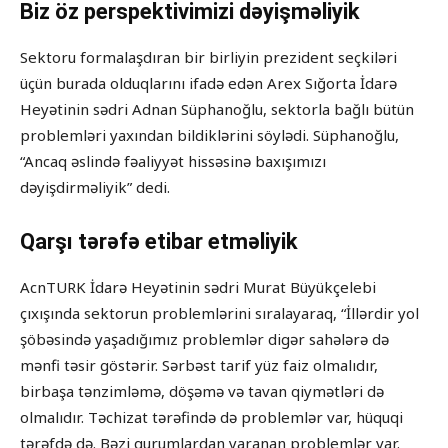
Biz öz perspektivimizi dəyişməliyik
Sektoru formalaşdıran bir birliyin prezident seçkiləri
üçün burada olduqlarını ifadə edən Arex Sığorta İdarə
Heyətinin sədri Adnan Süphanoğlu, sektorla bağlı bütün
problemləri yaxından bildiklərini söylədi. Süphanoğlu,
“Ancaq əslində fəaliyyət hissəsinə baxışımızı
dəyişdirməliyik” dedi.
Qarşı tərəfə etibar etməliyik
AcnTURK İdarə Heyətinin sədri Murat Büyükçelebi
çıxışında sektorun problemlərini sıralayaraq, “İllərdir yol
şöbəsində yaşadığımız problemlər digər sahələrə də
mənfi təsir göstərir. Sərbəst tarif yüz faiz olmalıdır,
birbaşa tənzimləmə, döşəmə və tavan qiymətləri də
olmalıdır. Təchizat tərəfində də problemlər var, hüquqi
tərəfdə də. Bəzi qurumlardan yaranan problemlər var.