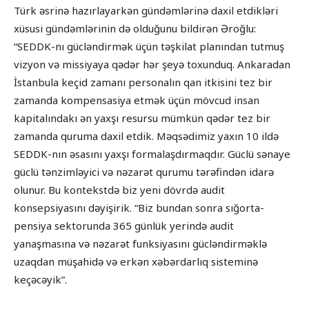
Türk əsrinə hazırlayarkən gündəmlərinə daxil etdikləri
xüsusi gündəmlərinin də olduğunu bildirən Əroğlu:
“SEDDK-nı gücləndirmək üçün təşkilat planından tutmuş
vizyon və missiyaya qədər hər şeyə toxunduq. Ankaradan
İstanbula keçid zamanı personalın qan itkisini tez bir
zamanda kompensasiya etmək üçün mövcud insan
kapitalındakı ən yaxşı resursu mümkün qədər tez bir
zamanda quruma daxil etdik. Məqsədimiz yaxın 10 ildə
SEDDK-nın əsasını yaxşı formalaşdırmaqdır. Güclü sənaye
güclü tənzimləyici və nəzarət qurumu tərəfindən idarə
olunur. Bu kontekstdə biz yeni dövrdə audit
konsepsiyasını dəyişirik. “Biz bundan sonra sığorta-
pensiya sektorunda 365 günlük yerində audit
yanaşmasına və nəzarət funksiyasını gücləndirməklə
uzaqdan müşahidə və erkən xəbərdarlıq sisteminə
keçəcəyik”.