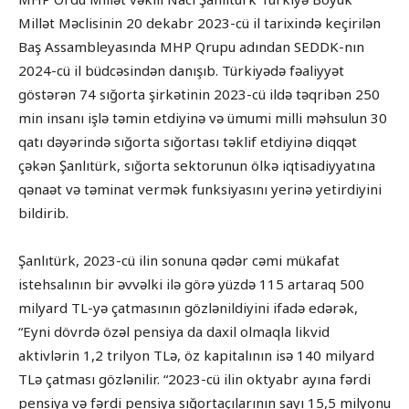
Millət Məclisinin 20 dekabr 2023-cü il tarixində keçirilən
Baş Assambleyasında MHP Qrupu adından SEDDK-nın
2024-cü il büdcəsindən danışıb. Türkiyədə fəaliyyət
göstərən 74 sığorta şirkətinin 2023-cü ildə təqribən 250
min insanı işlə təmin etdiyinə və ümumi milli məhsulun 30
qatı dəyərində sığorta sığortası təklif etdiyinə diqqət
çəkən Şanlıtürk, sığorta sektorunun ölkə iqtisadiyyatına
qənaət və təminat vermək funksiyasını yerinə yetirdiyini
bildirib.
Şanlıtürk, 2023-cü ilin sonuna qədər cəmi mükafat
istehsalının bir əvvəlki ilə görə yüzdə 115 artaraq 500
milyard TL-yə çatmasının gözlənildiyini ifadə edərək,
“Eyni dövrdə özəl pensiya da daxil olmaqla likvid
aktivlərin 1,2 trilyon TLə, öz kapitalının isə 140 milyard
TLə çatması gözlənilir. “2023-cü ilin oktyabr ayına fərdi
pensiya və fərdi pensiya sığortaçılarının sayı 15,5 milyonu