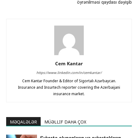
öyrənilməsi qaydası dəyişib
Cem Kantar
https://www.linkedin.com/in/cemkantar/
Cem Kantar Founder & Editor of Sigortalı Azərbaycan.
Insurance and Insurtech reporter covering the Azerbaijani
insurance market.
MƏQALƏLƏR
MÜƏLLIF DAHA ÇOX
Sığorta olunanların və sığortalıların