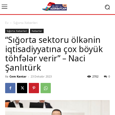
Ev
Sığorta Xəbərləri
Sığorta Xəbərləri
Xəbərlər
“Sığorta sektoru ölkənin
iqtisadiyyatına çox böyük
töhfələr verir” – Naci
Şanlıtürk
Ilə
Cem Kantar
-
23 Dekabr 2023
2702
0