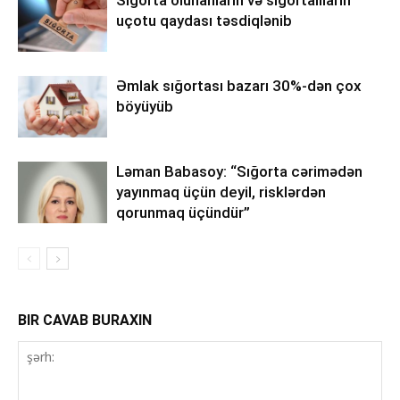
uçotu qaydası təsdiqlənib
Əmlak sığortası bazarı 30%-dən çox
böyüyüb
Ləman Babasoy: “Sığorta cərimədən
yayınmaq üçün deyil, risklərdən
qorunmaq üçündür”
BIR CAVAB BURAXIN