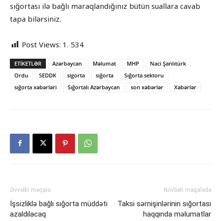
sığortası ilə bağlı maraqlandığınız bütün suallara cavab
tapa bilərsiniz.
Post Views:
1. 534
ETIKETLƏR
Azərbaycan
Məlumat
MHP
Naci Şanlıtürk
Ordu
SEDDK
sigorta
sığorta
Sığorta sektoru
sığorta xəbərləri
Sığortalı Azərbaycan
son xəbərlər
Xəbərlər
Əvvəlki məqalə
Növbəti məqalədə
İşsizliklə bağlı sığorta müddəti
Taksi sərnişinlərinin sığortası
azaldılacaq
haqqında məlumatlar