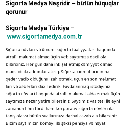
Sigorta Medya Nəşridir – bütün hüquqlar
qorunur
Sigorta Medya Türkiye –
www.sigortamedya.com.tr
Sığorta növləri və ümumi sığorta fəaliyyətləri haqqında
ətraflı məlumat almaq üçün veb saytımıza daxil ola
bilərsiniz. Hər gün daha inkişaf etmiş cəmiyyət olmaq
məqsədi ilə addımlar atırıq. Sığorta xidmətlərinin nə
qədər vacib olduğunu izah etmək, üçün ən son məlumat
ları və xəbərləri daxil edirik. Faydalanmaq istədiyiniz
sığorta növləri haqqında ətraflı məlumat əldə etmək üçün
saytımıza nəzər yetirə bilərsiniz. Saytımız vasitəsi ilə eyni
zamanda həm fərdi həm korporativ sığorta növləri ilə
tanış ola və bütün suallarınıza dərhal cavab ala bilərsiniz.
Bizim saytımızın köməyi ilə şəxsi pensiya və həyat