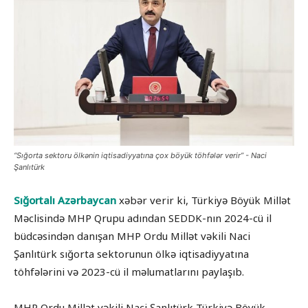
“Sığorta sektoru ölkənin iqtisadiyyatına çox böyük töhfələr verir” - Naci
Şanlıtürk
Sığortalı Azərbaycan
xəbər verir ki, Türkiyə Böyük Millət
Məclisində MHP Qrupu adından SEDDK-nın 2024-cü il
büdcəsindən danışan MHP Ordu Millət vəkili Naci
Şanlıtürk sığorta sektorunun ölkə iqtisadiyyatına
töhfələrini və 2023-cü il məlumatlarını paylaşıb.
MHP Ordu Millət vəkili Naci Şanlıtürk Türkiyə Böyük