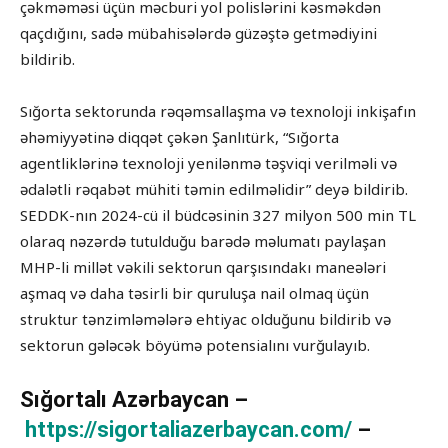
çəkməməsi üçün məcburi yol polislərini kəsməkdən
qaçdığını, sadə mübahisələrdə güzəştə getmədiyini
bildirib.
Sığorta sektorunda rəqəmsallaşma və texnoloji inkişafın
əhəmiyyətinə diqqət çəkən Şanlıtürk, “Sığorta
agentliklərinə texnoloji yenilənmə təşviqi verilməli və
ədalətli rəqabət mühiti təmin edilməlidir” deyə bildirib.
SEDDK-nın 2024-cü il büdcəsinin 327 milyon 500 min TL
olaraq nəzərdə tutulduğu barədə məlumatı paylaşan
MHP-li millət vəkili sektorun qarşısındakı maneələri
aşmaq və daha təsirli bir quruluşa nail olmaq üçün
struktur tənzimləmələrə ehtiyac olduğunu bildirib və
sektorun gələcək böyümə potensialını vurğulayıb.
Sığortalı Azərbaycan –
https://sigortaliazerbaycan.com/
–