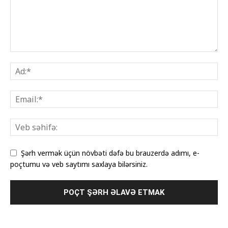
Şərh vermək üçün növbəti dəfə bu brauzerdə adımı, e-
poçtumu və veb saytımı saxlaya bilərsiniz.