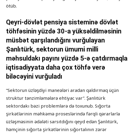
ötüb.
Qeyri-dövlət pensiya sisteminə dövlət
töhfəsinin yüzdə 30-a yüksəldilməsinin
müsbət qarşılandığını vurğulayan
Şanlıtürk, sektorun ümumi milli
məhsuldakı payını yüzdə 5-ə çatdırmaqla
iqtisadiyyata daha çox töhfə verə
biləcəyini vurğuladı
“Sektorun üzləşdiyi maneələri aradan qaldırmaq üçün
struktur tənzimləmələrə ehtiyac var”. Şanlıtürk
sektordakı bəzi problemlərə də toxunub. Sığorta
şirkətlərinin məhkəmə proseslərində fərqli qərarlarla
üzləşməsinin ədaləti sarsıtdığını qeyd edən Şanlıtürk,
həmçinin sığorta şirkətlərinin sığortalının zərər