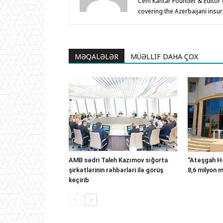
Cem Kantar Founder & Editor o
covering the Azerbaijani insu
MƏQALƏLƏR
MÜƏLLIF DAHA ÇOX
AMB sədri Taleh Kazımov sığorta
“Atəşgah Hə
şirkətlərinin rəhbərləri ilə görüş
8,6 milyon 
keçirib