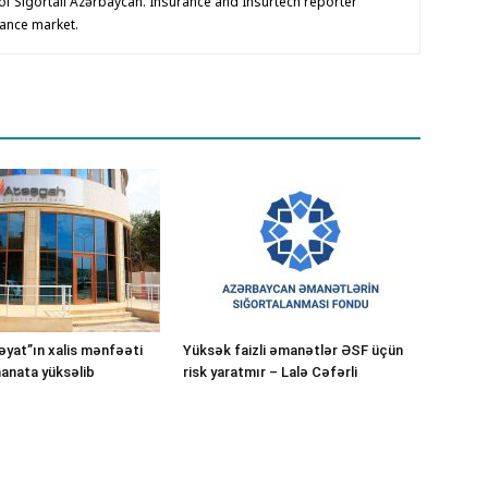
f Sigortalı Azərbaycan. Insurance and Insurtech reporter
rance market.
yat”ın xalis mənfəəti
Yüksək faizli əmanətlər ƏSF üçün
manata yüksəlib
risk yaratmır – Lalə Cəfərli