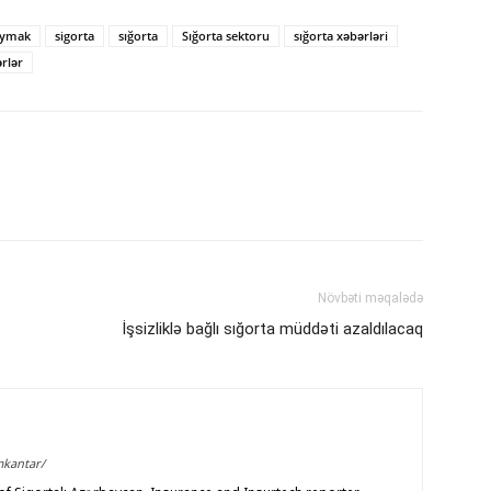
aymak
sigorta
sığorta
Sığorta sektoru
sığorta xəbərləri
rlər
Növbəti məqalədə
İşsizliklə bağlı sığorta müddəti azaldılacaq
mkantar/