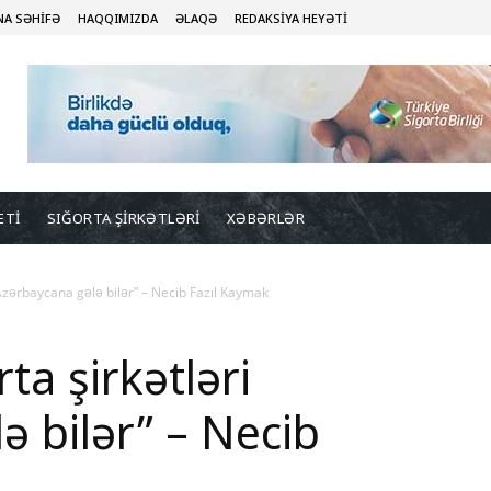
NA SƏHİFƏ
HAQQIMIZDA
ƏLAQƏ
REDAKSİYA HEYƏTİ
ETİ
SIĞORTA ŞİRKƏTLƏRİ
XƏBƏRLƏR
 Azərbaycana gələ bilər” – Necib Fazıl Kaymak
ta şirkətləri
ə bilər” – Necib