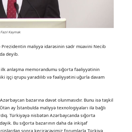
b Fazıl Kaymak
ə Prezidentin maliyyə idarəsinin sədr müavini Necib
da deyib.
a ilk anlaşma memorandumu sığorta fəaliyyətinin
iki işçi qrupu yaradılıb və fəaliyyətini uğurla davam
n Azərbaycan bazarına dəvət olunmasıdır. Bunu isə təşkil
Ötən ay İstanbulda maliyyə texnologiyaları ilə bağlı
dıq. Türkiyəyə nisbətən Azərbaycanda sığorta
əyik. Bu sığorta bazarının daha da inkişaf
örüşlərdən sonra keçirəcəyimiz forumlarla Türkiyə