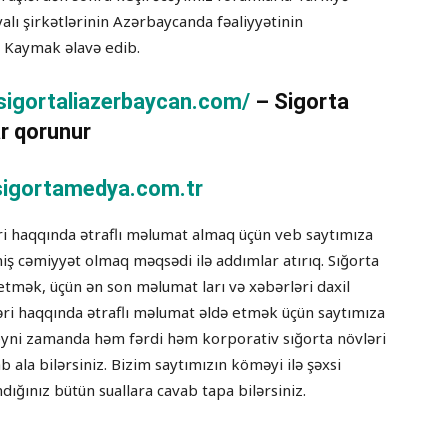
iyalı şirkətlərinin Azərbaycanda fəaliyyətinin
ıl Kaymak əlavə edib.
/sigortaliazerbaycan.com/
– Sigorta
r qorunur
igortamedya.com.tr
əri haqqında ətraflı məlumat almaq üçün veb saytımıza
tmiş cəmiyyət olmaq məqsədi ilə addımlar atırıq. Sığorta
etmək, üçün ən son məlumat ları və xəbərləri daxil
ləri haqqında ətraflı məlumat əldə etmək üçün saytımıza
lə eyni zamanda həm fərdi həm korporativ sığorta növləri
ab ala bilərsiniz. Bizim saytımızın köməyi ilə şəxsi
dığınız bütün suallara cavab tapa bilərsiniz.