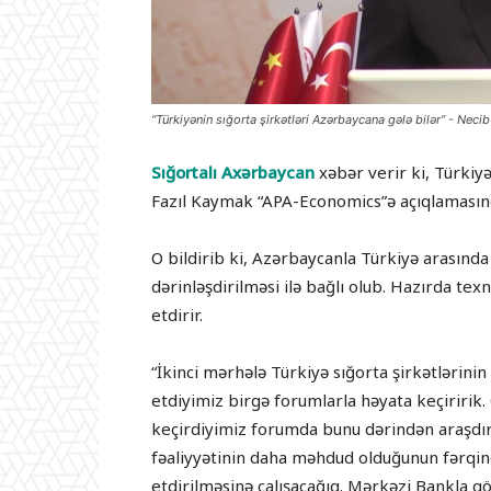
“Türkiyənin sığorta şirkətləri Azərbaycana gələ bilər” - Neci
Sığortalı Axərbaycan
xəbər verir ki, Türkiy
Fazıl Kaymak “APA-Economics”ə açıqlamasın
O bildirib ki, Azərbaycanla Türkiyə arasınd
dərinləşdirilməsi ilə bağlı olub. Hazırda texn
etdirir.
“İkinci mərhələ Türkiyə sığorta şirkətlərini
etdiyimiz birgə forumlarla həyata keçiririk. 
keçirdiyimiz forumda bunu dərindən araşdır
fəaliyyətinin daha məhdud olduğunun fərqind
etdirilməsinə çalışacağıq. Mərkəzi Bankla g