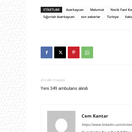
ETIKETLƏR
Azərbaycan
Məlumat
Necib Fazıl K
Sığortalı Azərbaycan
son xəbərlər
Türkiyə
Xəbə
Əvvəlki məqalə
Yeni 349 ambulans alınıb
Cem Kantar
https://www.linkedin.com/in/ce