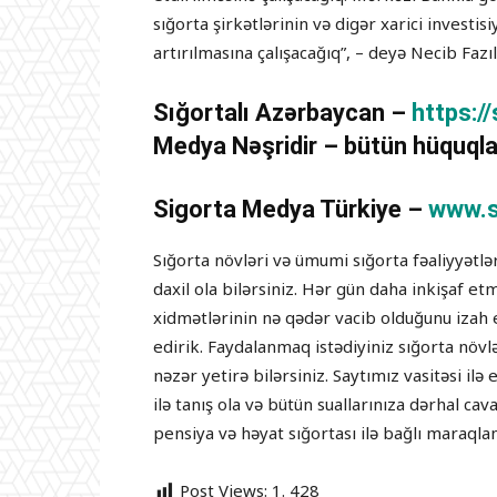
sığorta şirkətlərinin və digər xarici investis
artırılmasına çalışacağıq”, – deyə Necib Faz
Sığortalı Azərbaycan –
https:/
Medya Nəşridir – bütün hüquqla
Sigorta Medya Türkiye –
www.s
Sığorta növləri və ümumi sığorta fəaliyyətl
daxil ola bilərsiniz. Hər gün daha inkişaf e
xidmətlərinin nə qədər vacib olduğunu izah 
edirik. Faydalanmaq istədiyiniz sığorta növ
nəzər yetirə bilərsiniz. Saytımız vasitəsi i
ilə tanış ola və bütün suallarınıza dərhal cav
pensiya və həyat sığortası ilə bağlı maraqlan
Post Views:
1. 428