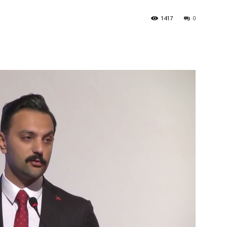
1417
0