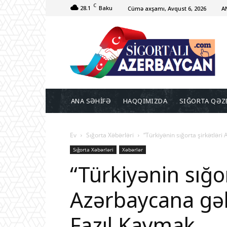
C
28.1
Baku
Cümə axşamı, Avqust 6, 2026
A
ANA SƏHİFƏ
HAQQIMIZDA
SIĞORTA QƏZ
Ev
Sığorta Xəbərləri
“Türkiyənin sığorta şirkətləri
Sığorta Xəbərləri
Xəbərlər
“Türkiyənin sığor
Azərbaycana gəl
Fazıl Kaymak