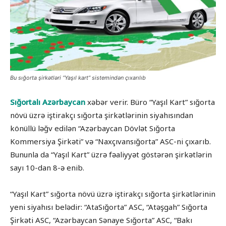
Bu sığorta şirkətləri “Yaşıl kart” sistemindən çıxarılıb
Sığortalı Azərbaycan
xəbər verir. Büro “Yaşıl Kart” sığorta
növü üzrə iştirakçı sığorta şirkətlərinin siyahısından
könüllü ləğv edilən “Azərbaycan Dövlət Sığorta
Kommersiya Şirkəti” və “Naxçıvansığorta” ASC-ni çıxarıb.
Bununla da “Yaşıl Kart” üzrə fəaliyyət göstərən şirkətlərin
sayı 10-dan 8-ə enib.
“Yaşıl Kart” sığorta növü üzrə iştirakçı sığorta şirkətlərinin
yeni siyahısı belədir: “AtaSığorta” ASC, “Atəşgah” Sığorta
Şirkəti ASC, “Azərbaycan Sənaye Sığorta” ASC, “Bakı