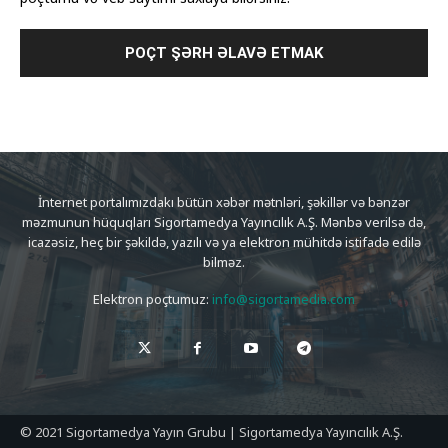
İnternet portalımızdakı bütün xəbər mətnləri, şəkillər və bənzər
məzmunun hüquqları Sigortamedya Yayıncılık A.Ş. Mənbə verilsə də,
icazəsiz, heç bir şəkildə, yazılı və ya elektron mühitdə istifadə edilə
bilməz.
Elektron poçtumuz:
info@sigortamedia.com
© 2021 Sigortamedya Yayın Grubu | Sigortamedya Yayıncılık A.Ş.