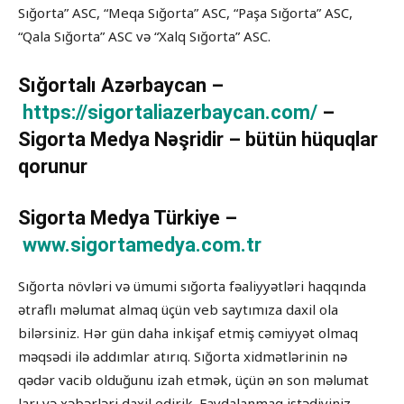
Sığorta” ASC, “Meqa Sığorta” ASC, “Paşa Sığorta” ASC,
“Qala Sığorta” ASC və “Xalq Sığorta” ASC.
Sığortalı Azərbaycan –
https://sigortaliazerbaycan.com/
–
Sigorta Medya Nəşridir – bütün hüquqlar
qorunur
Sigorta Medya Türkiye –
www.sigortamedya.com.tr
Sığorta növləri və ümumi sığorta fəaliyyətləri haqqında
ətraflı məlumat almaq üçün veb saytımıza daxil ola
bilərsiniz. Hər gün daha inkişaf etmiş cəmiyyət olmaq
məqsədi ilə addımlar atırıq. Sığorta xidmətlərinin nə
qədər vacib olduğunu izah etmək, üçün ən son məlumat
ları və xəbərləri daxil edirik. Faydalanmaq istədiyiniz