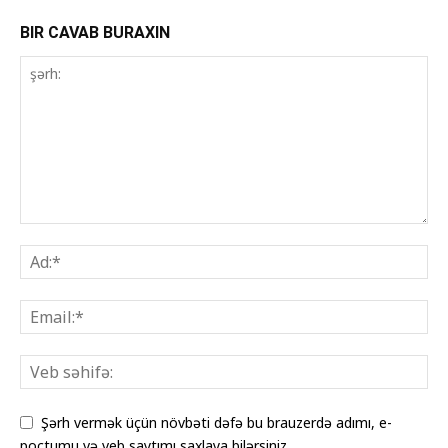
BIR CAVAB BURAXIN
Şərh vermək üçün növbəti dəfə bu brauzerdə adımı, e-
poçtumu və veb saytımı saxlaya bilərsiniz.