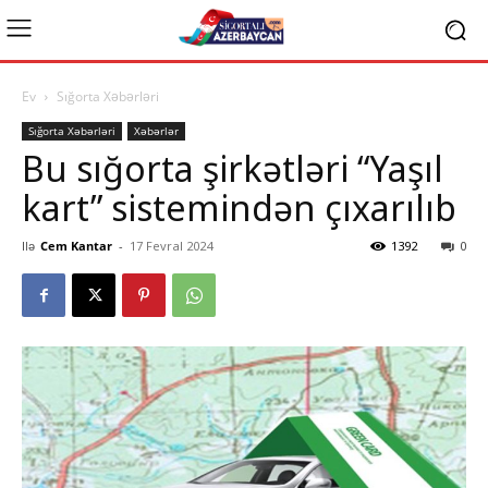
Ev
Sığorta Xəbərləri
Sığorta Xəbərləri
Xəbərlər
Bu sığorta şirkətləri “Yaşıl
kart” sistemindən çıxarılıb
Ilə
Cem Kantar
-
17 Fevral 2024
1392
0