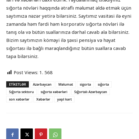
sığorta növləri haqqında ətraflı məlumat əldə etmək üçün
saytımıza nəzər yetirə bilərsiniz. Saytımız vasitəsi ilə eyni
zamanda həm fərdi həm korporativ sığorta növləri ilə
tanış ola və bütün suallarınıza dərhal cavab ala bilərsiniz.
Bizim saytımızın köməyi ilə şəxsi pensiya və həyat
sığortası ilə bağlı maraqlandığınız bütün suallara cavab
tapa bilərsiniz.
Post Views:
1. 568
ETIKETLƏR
Azərbaycan
Məlumat
sigorta
sığorta
Sığorta sektoru
sığorta xəbərləri
Sığortalı Azərbaycan
son xəbərlər
Xəbərlər
yaşıl kart