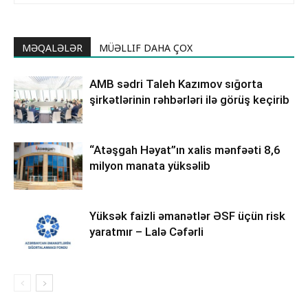
MƏQALƏLƏR
MÜƏLLIF DAHA ÇOX
AMB sədri Taleh Kazımov sığorta
şirkətlərinin rəhbərləri ilə görüş keçirib
“Atəşgah Həyat”ın xalis mənfəəti 8,6
milyon manata yüksəlib
Yüksək faizli əmanətlər ƏSF üçün risk
yaratmır – Lalə Cəfərli