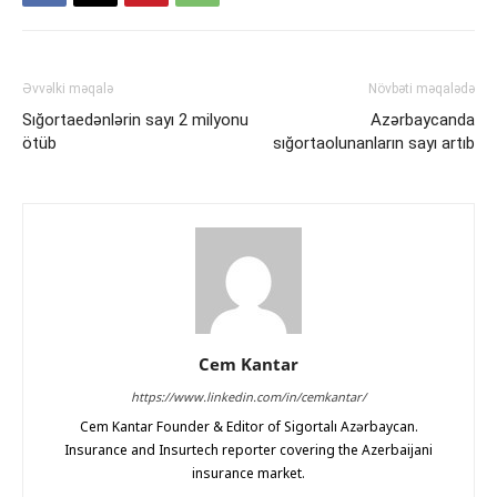
Əvvəlki məqalə
Növbəti məqalədə
Sığortaedənlərin sayı 2 milyonu
Azərbaycanda
ötüb
sığortaolunanların sayı artıb
Cem Kantar
https://www.linkedin.com/in/cemkantar/
Cem Kantar Founder & Editor of Sigortalı Azərbaycan.
Insurance and Insurtech reporter covering the Azerbaijani
insurance market.