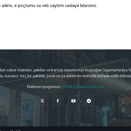
adımı, e-poçtumu və veb saytımı saxlaya bilərsiniz.
ütün xəbər mətnləri, şəkillər və bənzər məzmunun hüquqları Sigortamedya Yay
də, icazəsiz, heç bir şəkildə, yazılı və ya elektron mühitdə istifadə edilə bilməz
Elektron poçtumuz:
info@sigortamedia.com