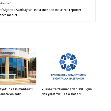
mkantar/
f Sigortalı Azərbaycan. Insurance and Insurtech reporter
rance market.
yat”ın xalis mənfəəti
Yüksək faizli əmanətlər ƏSF üçün
manata yüksəlib
risk yaratmır – Lalə Cəfərli