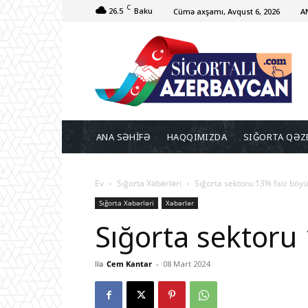
C
26.5
Baku
Cümə axşamı, Avqust 6, 2026
A
ANA SƏHİFƏ
HAQQIMIZDA
SIĞORTA QƏZ
Ev
Sığorta Xəbərləri
Sığorta sektoru 13% faiz böy
Sığorta Xəbərləri
Xəbərlər
Sığorta sektoru
Ilə
Cem Kantar
-
08 Mart 2024