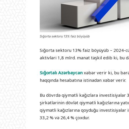
Sığorta sektoru 13% faiz böyüyüb
Sığorta sektoru 13% faiz böyüyüb – 2024-cü
aktivləri 1,8 mlrd. manat təşkil edib ki, bu 
Sığortalı Azərbaycan
xəbər verir ki, bu barə
haqqında hesabatına istinadən xəbər verir.
Bu dövrdə qiymətli kağızlara investisiyalar 
şirkətlərinin dövlət qiymətli kağızlarına yat
qiymətli kağızlarına qoyduğu investisiyalar 
33,2 % və 26,4 % çoxdur.