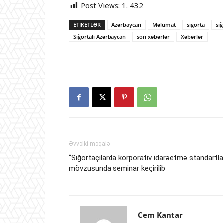
Post Views:
1. 432
ETIKETLƏR
Azərbaycan
Məlumat
sigorta
sı
Sığortalı Azərbaycan
son xəbərlər
Xəbərlər
Əvvəlki məqalə
“Sığortaçılarda korporativ idarəetmə standartla
mövzusunda seminar keçirilib
Cem Kantar