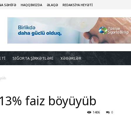
NA SƏHİFƏ
HAQQIMIZDA
ƏLAQƏ
REDAKSİYA HEYƏTİ
ETİ
SIĞORTA ŞİRKƏTLƏRİ
XƏBƏRLƏR
üyüb
 13% faiz böyüyüb
1406
0