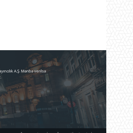
ıncılık A.Ş. Mənbə verilsə
.