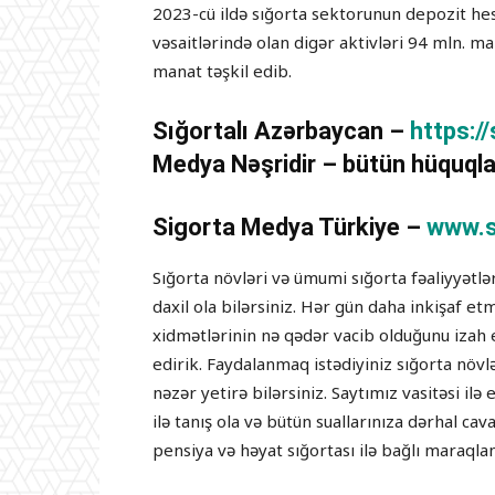
2023-cü ildə sığorta sektorunun depozit hes
vəsaitlərində olan digər aktivləri 94 mln. ma
manat təşkil edib.
Sığortalı Azərbaycan –
https:/
Medya Nəşridir – bütün hüquqla
Sigorta Medya Türkiye –
www.s
Sığorta növləri və ümumi sığorta fəaliyyətl
daxil ola bilərsiniz. Hər gün daha inkişaf e
xidmətlərinin nə qədər vacib olduğunu izah 
edirik. Faydalanmaq istədiyiniz sığorta növ
nəzər yetirə bilərsiniz. Saytımız vasitəsi i
ilə tanış ola və bütün suallarınıza dərhal cav
pensiya və həyat sığortası ilə bağlı maraqlan