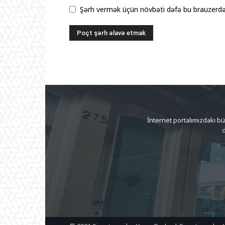
Şərh vermək üçün növbəti dəfə bu brauzerdə 
İnternet portalımızdakı b