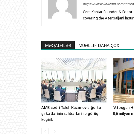
https://www.linkedin.com/in/ce
Cem Kantar Founder & Editor o
covering the Azerbaijani insu
MƏQALƏLƏR
MÜƏLLIF DAHA ÇOX
AMB sədri Taleh Kazımov sığorta
“Atəşgah Hə
şirkətlərinin rəhbərləri ilə görüş
8,6 milyon 
keçirib