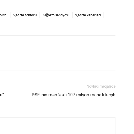
ğorta
Sığorta sektoru
Sığorta sənayesi
sığorta xəbərləri
Növbəti məqalədə
rı”
ƏSF-nin mənfəəti 107 milyon manatı keçib