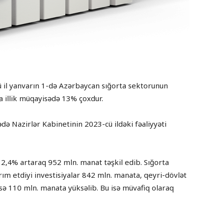
 il yanvarın 1-də Azərbaycan sığorta sektorunun
da illik müqayisədə 13% çoxdur.
də Nazirlər Kabinetinin 2023-cü ildəki fəaliyyəti
32,4% artaraq 952 mln. manat təşkil edib. Sığorta
ırım etdiyi investisiyalar 842 mln. manata, qeyri-dövlət
isə 110 mln. manata yüksəlib. Bu isə müvafiq olaraq