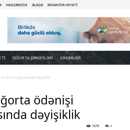
Ə
HAQQIMIZDA
ƏLAQƏ
REDAKSİYA HEYƏTİ
ETİ
SIĞORTA ŞİRKƏTLƏRİ
XƏBƏRLƏR
verilməsi qaydasında dəyişiklik
ğorta ödənişi
ında dəyişiklik
1679
0