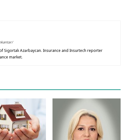
mkantar/
f Sigortalı Azərbaycan. Insurance and Insurtech reporter
rance market.