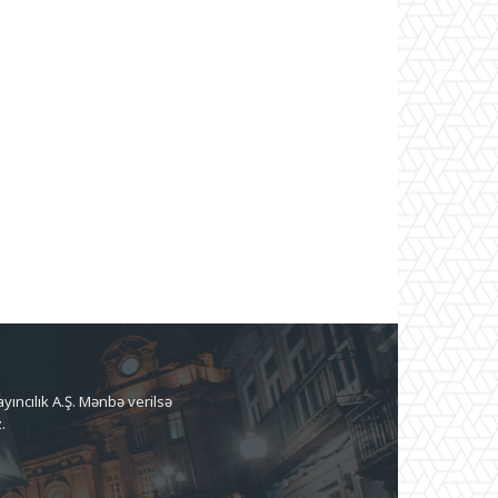
ıncılık A.Ş. Mənbə verilsə
.