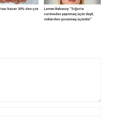
tası bazarı 30%-dən çox
Ləman Babasoy: “Sığorta
cərimədən yayınmaq üçün deyil,
risklərdən qorunmaq üçündür”