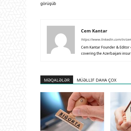
görüşüb
Cem Kantar
https://www.linkedin.com/in/ce
Cem Kantar Founder & Editor o
covering the Azerbaijani insu
MƏQALƏLƏR
MÜƏLLIF DAHA ÇOX