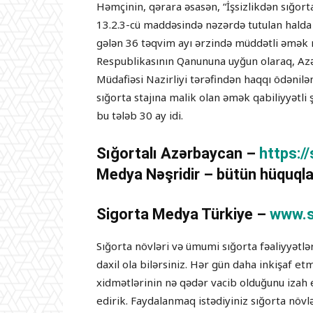
Həmçinin, qərara əsasən, “İşsizlikdən sığo
13.2.3-cü maddəsində nəzərdə tutulan halda s
gələn 36 təqvim ayı ərzində müddətli əmək 
Respublikasının Qanununa uyğun olaraq, Az
Müdafiəsi Nazirliyi tərəfindən haqqı ödənilən 
sığorta stajına malik olan əmək qabiliyyətli
bu tələb 30 ay idi.
Sığortalı Azərbaycan –
https:/
Medya Nəşridir – bütün hüquqla
Sigorta Medya Türkiye –
www.s
Sığorta növləri və ümumi sığorta fəaliyyətl
daxil ola bilərsiniz. Hər gün daha inkişaf e
xidmətlərinin nə qədər vacib olduğunu izah 
edirik. Faydalanmaq istədiyiniz sığorta növ