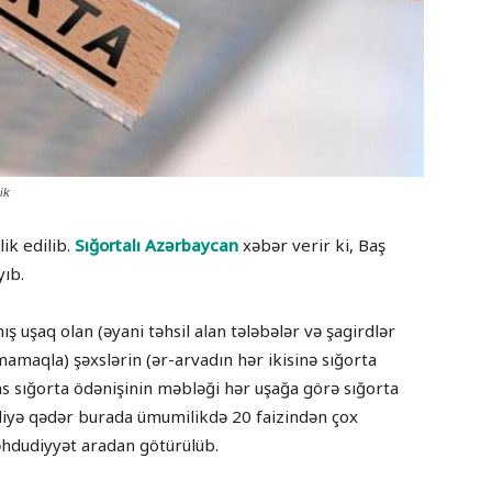
ik
ik edilib.
Sığortalı Azərbaycan
xəbər verir ki, Baş
yıb.
 uşaq olan (əyani təhsil alan tələbələr və şagirdlər
mamaqla) şəxslərin (ər-arvadın hər ikisinə sığorta
sas sığorta ödənişinin məbləği hər uşağa görə sığorta
İndiyə qədər burada ümumilikdə 20 faizindən çox
əhdudiyyət aradan götürülüb.