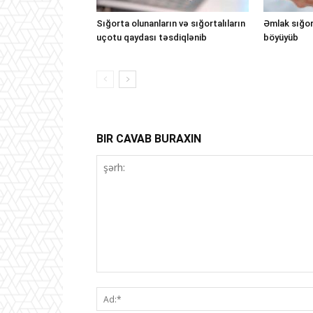
Sığorta olunanların və sığortalıların
Əmlak sığor
uçotu qaydası təsdiqlənib
böyüyüb
BIR CAVAB BURAXIN