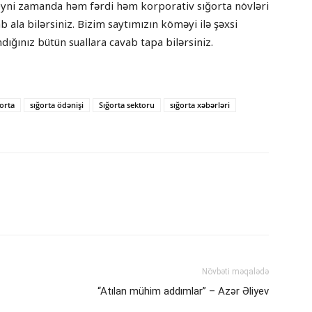
lə eyni zamanda həm fərdi həm korporativ sığorta növləri
ab ala bilərsiniz. Bizim saytımızın köməyi ilə şəxsi
dığınız bütün suallara cavab tapa bilərsiniz.
ğorta
sığorta ödənişi
Sığorta sektoru
sığorta xəbərləri
Növbəti məqalədə
“Atılan mühim addımlar” – Azər Əliyev