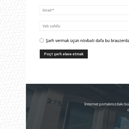
Şərh vermək üçün növbəti dəfə bu brauzerdə 
İnternet portalımızdakı b