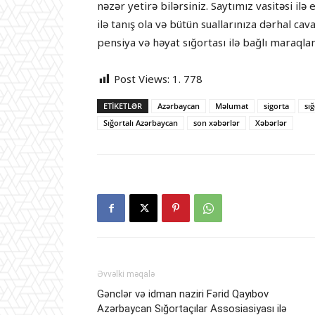
nəzər yetirə bilərsiniz. Saytımız vasitəsi i
ilə tanış ola və bütün suallarınıza dərhal cav
pensiya və həyat sığortası ilə bağlı maraqlan
Post Views:
1. 778
ETIKETLƏR
Azərbaycan
Məlumat
sigorta
sı
Sığortalı Azərbaycan
son xəbərlər
Xəbərlər
Əvvəlki məqalə
Gənclər və idman naziri Fərid Qayıbov
Azərbaycan Sığortaçılar Assosiasiyası ilə