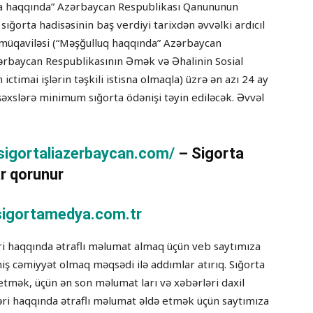
rta haqqında” Azərbaycan Respublikası Qanununun
ığorta hadisəsinin baş verdiyi tarixdən əvvəlki ardıcıl
müqaviləsi (“Məşğulluq haqqında” Azərbaycan
ərbaycan Respublikasının Əmək və Əhalinin Sosial
ictimai işlərin təşkili istisna olmaqla) üzrə ən azı 24 ay
 şəxslərə minimum sığorta ödənişi təyin ediləcək. Əvvəl
/sigortaliazerbaycan.com/
– Sigorta
r qorunur
igortamedya.com.tr
əri haqqında ətraflı məlumat almaq üçün veb saytımıza
tmiş cəmiyyət olmaq məqsədi ilə addımlar atırıq. Sığorta
etmək, üçün ən son məlumat ları və xəbərləri daxil
ləri haqqında ətraflı məlumat əldə etmək üçün saytımıza