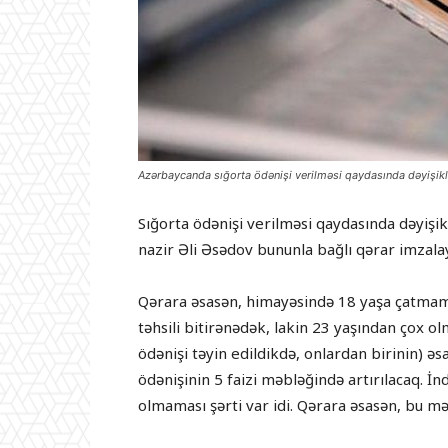
Azərbaycanda sığorta ödənişi verilməsi qaydasında dəyişikl
Sığorta ödənişi verilməsi qaydasında dəyişikl
nazir Əli Əsədov bununla bağlı qərar imzala
Qərara əsasən, himayəsində 18 yaşa çatmamış
təhsili bitirənədək, lakin 23 yaşından çox ol
ödənişi təyin edildikdə, onlardan birinin) ə
ödənişinin 5 faizi məbləğində artırılacaq. 
olmaması şərti var idi. Qərara əsasən, bu m