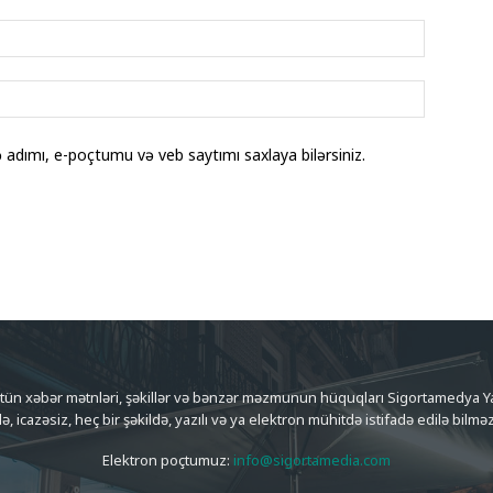
adımı, e-poçtumu və veb saytımı saxlaya bilərsiniz.
ütün xəbər mətnləri, şəkillər və bənzər məzmunun hüquqları Sigortamedya Yay
də, icazəsiz, heç bir şəkildə, yazılı və ya elektron mühitdə istifadə edilə bilməz
Elektron poçtumuz:
info@sigortamedia.com