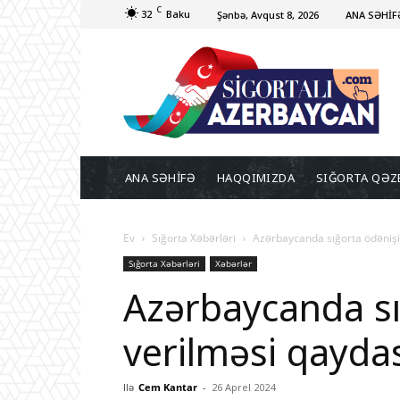
C
32
Baku
Şənbə, Avqust 8, 2026
ANA SƏHİF
ANA SƏHİFƏ
HAQQIMIZDA
SIĞORTA QƏZ
Ev
Sığorta Xəbərləri
Azərbaycanda sığorta ödənişi 
Sığorta Xəbərləri
Xəbərlər
Azərbaycanda sı
verilməsi qaydas
Ilə
Cem Kantar
-
26 Aprel 2024