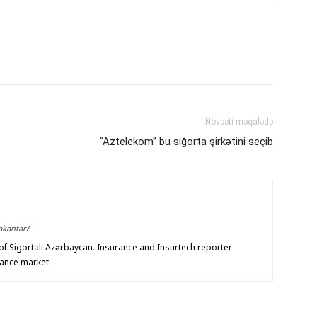
Növbəti məqalədə
“Aztelekom” bu sığorta şirkətini seçib
mkantar/
f Sigortalı Azərbaycan. Insurance and Insurtech reporter
rance market.