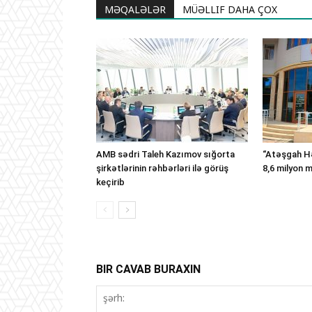
MƏQALƏLƏR
MÜƏLLIF DAHA ÇOX
AMB sədri Taleh Kazımov sığorta
“Atəşgah Hə
şirkətlərinin rəhbərləri ilə görüş
8,6 milyon 
keçirib
BIR CAVAB BURAXIN