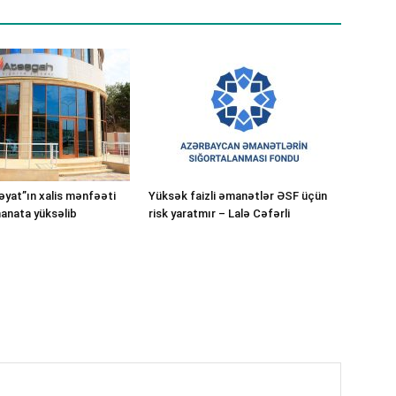
yat”ın xalis mənfəəti
Yüksək faizli əmanətlər ƏSF üçün
manata yüksəlib
risk yaratmır – Lalə Cəfərli