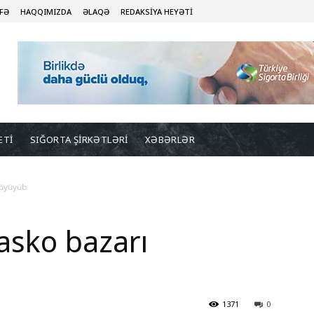
FƏ
HAQQIMIZDA
ƏLAQƏ
REDAKSİYA HEYƏTİ
ETİ
SIĞORTA ŞİRKƏTLƏRİ
XƏBƏRLƏR
böyüyüb
asko bazarı
1371
0