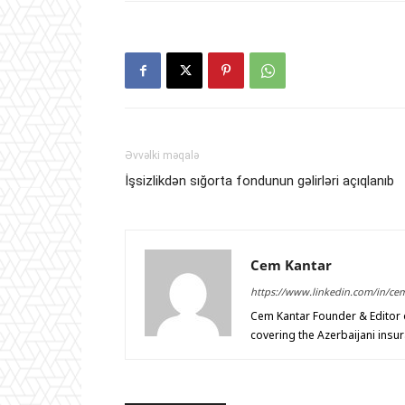
Əvvəlki məqalə
İşsizlikdən sığorta fondunun gəlirləri açıqlanıb
Cem Kantar
https://www.linkedin.com/in/ce
Cem Kantar Founder & Editor o
covering the Azerbaijani insu