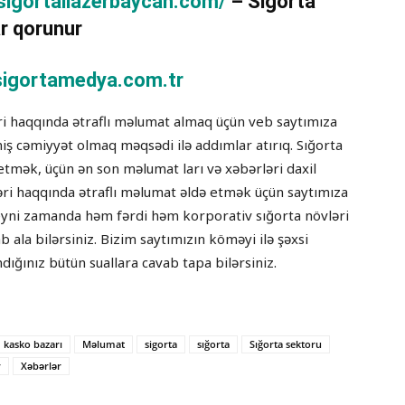
/sigortaliazerbaycan.com/
– Sigorta
r qorunur
igortamedya.com.tr
əri haqqında ətraflı məlumat almaq üçün veb saytımıza
tmiş cəmiyyət olmaq məqsədi ilə addımlar atırıq. Sığorta
etmək, üçün ən son məlumat ları və xəbərləri daxil
ləri haqqında ətraflı məlumat əldə etmək üçün saytımıza
lə eyni zamanda həm fərdi həm korporativ sığorta növləri
ab ala bilərsiniz. Bizim saytımızın köməyi ilə şəxsi
dığınız bütün suallara cavab tapa bilərsiniz.
kasko bazarı
Məlumat
sigorta
sığorta
Sığorta sektoru
r
Xəbərlər