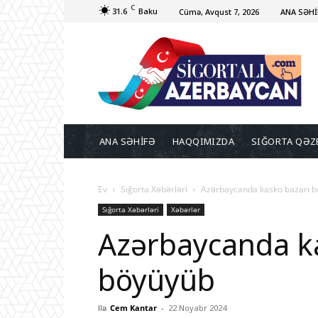
C
31.6
Baku
Cümə, Avqust 7, 2026
ANA SƏHİ
ANA SƏHİFƏ
HAQQIMIZDA
SIĞORTA QƏZ
Ev
Sığorta Xəbərləri
Azərbaycanda kasko bazarı 
Sığorta Xəbərləri
Xəbərlər
Azərbaycanda k
böyüyüb
Ilə
Cem Kantar
-
22 Noyabr 2024