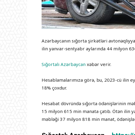
Azərbaycanın sığorta şirkətləri avtonəqliyya
ilin yanvar-sentyabr aylarında 44 milyon 63
Sığortalı Azərbaycan
xəbər verir.
Hesablamalarımıza görə, bu, 2023-cü ilin e
18% çoxdur.
Hesabat dövründə sığorta ödənişlərinin məb
15 milyon 615 min manata çatıb. Ötən ilin y
məbləği 37 milyon 818 min manat, ödənişlər