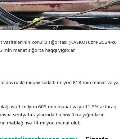
t vasitələrinin könüllü sığortası (KASKO) üzrə 2024-cü
6 min manat sığorta haqqı yığıblar.
yni dövrü ilə müqayisədə 6 milyon 818 min manat və ya
ləği isə 1 milyon 609 min manat və ya 11,5% artaraq
anvar-sentyabr aylarında bu növ üzrə yığımların
in məbləği isə 14 milyon manat olub.