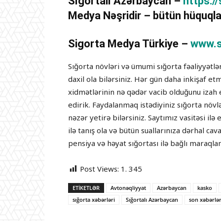
Sığortalı Azərbaycan –
https:/
Medya Nəşridir – bütün hüquqla
Sigorta Medya Türkiye –
www.s
Sığorta növləri və ümumi sığorta fəaliyyətl
daxil ola bilərsiniz. Hər gün daha inkişaf e
xidmətlərinin nə qədər vacib olduğunu izah 
edirik. Faydalanmaq istədiyiniz sığorta növ
nəzər yetirə bilərsiniz. Saytımız vasitəsi i
ilə tanış ola və bütün suallarınıza dərhal cav
pensiya və həyat sığortası ilə bağlı maraqlan
Post Views:
1. 345
ETIKETLƏR
Avtonəqliyyat
Azərbaycan
kasko
sığorta xəbərləri
Sığortalı Azərbaycan
son xəbərlə