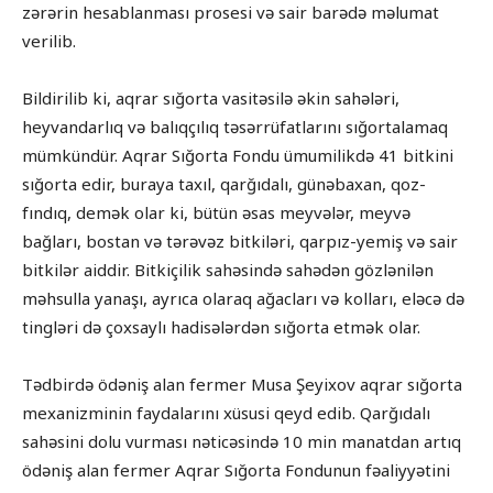
zərərin hesablanması prosesi və sair barədə məlumat
verilib.
Bildirilib ki, aqrar sığorta vasitəsilə əkin sahələri,
heyvandarlıq və balıqçılıq təsərrüfatlarını sığortalamaq
mümkündür. Aqrar Sığorta Fondu ümumilikdə 41 bitkini
sığorta edir, buraya taxıl, qarğıdalı, günəbaxan, qoz-
fındıq, demək olar ki, bütün əsas meyvələr, meyvə
bağları, bostan və tərəvəz bitkiləri, qarpız-yemiş və sair
bitkilər aiddir. Bitkiçilik sahəsində sahədən gözlənilən
məhsulla yanaşı, ayrıca olaraq ağacları və kolları, eləcə də
tingləri də çoxsaylı hadisələrdən sığorta etmək olar.
Tədbirdə ödəniş alan fermer Musa Şeyixov aqrar sığorta
mexanizminin faydalarını xüsusi qeyd edib. Qarğıdalı
sahəsini dolu vurması nəticəsində 10 min manatdan artıq
ödəniş alan fermer Aqrar Sığorta Fondunun fəaliyyətini