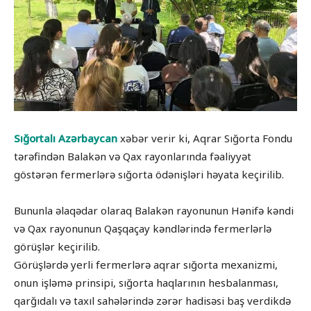
Sığortalı Azərbaycan
xəbər verir ki, Aqrar Sığorta Fondu
tərəfindən Balakən və Qax rayonlarında fəaliyyət
göstərən fermerlərə sığorta ödənişləri həyata keçirilib.
Bununla əlaqədar olaraq Balakən rayonunun Hənifə kəndi
və Qax rayonunun Qaşqaçay kəndlərində fermerlərlə
görüşlər keçirilib.
Görüşlərdə yerli fermerlərə aqrar sığorta mexanizmi,
onun işləmə prinsipi, sığorta haqlarının hesbalanması,
qarğıdalı və taxıl sahələrində zərər hadisəsi baş verdikdə