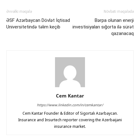
Əvvəlki məqalə
Növbəti məqalədə
ƏSF Azərbaycan Dövlət İqtisad
Bərpa olunan enerji
Universitetində təlim keçib
investisiyaları sığorta ilə sürət
qazanacaq
Cem Kantar
https://www.linkedin.com/in/cemkantar/
Cem Kantar Founder & Editor of Sigortalı Azərbaycan.
Insurance and Insurtech reporter covering the Azerbaijani
insurance market.