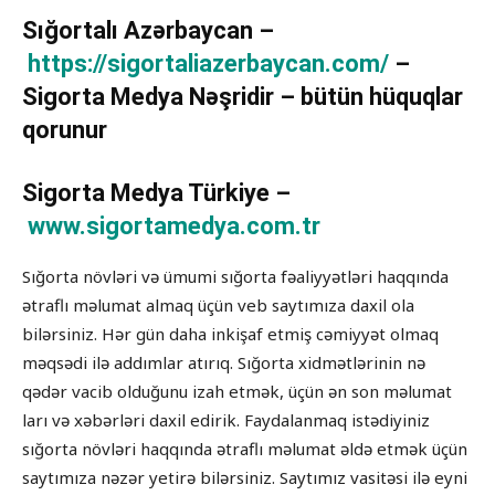
Sığortalı Azərbaycan –
https://sigortaliazerbaycan.com/
–
Sigorta Medya Nəşridir – bütün hüquqlar
qorunur
Sigorta Medya Türkiye –
www.sigortamedya.com.tr
Sığorta növləri və ümumi sığorta fəaliyyətləri haqqında
ətraflı məlumat almaq üçün veb saytımıza daxil ola
bilərsiniz. Hər gün daha inkişaf etmiş cəmiyyət olmaq
məqsədi ilə addımlar atırıq. Sığorta xidmətlərinin nə
qədər vacib olduğunu izah etmək, üçün ən son məlumat
ları və xəbərləri daxil edirik. Faydalanmaq istədiyiniz
sığorta növləri haqqında ətraflı məlumat əldə etmək üçün
saytımıza nəzər yetirə bilərsiniz. Saytımız vasitəsi ilə eyni