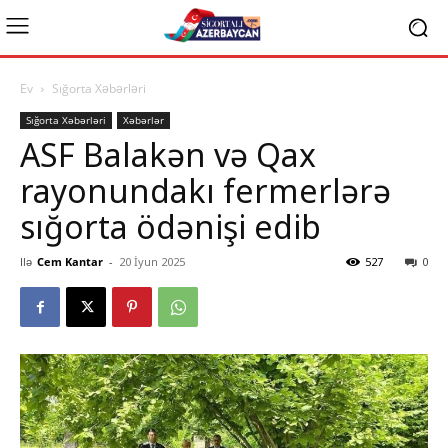
Ev
Sığorta Xəbərləri
Sığorta Xəbərləri
Xəbərlər
ASF Balakən və Qax
rayonundakı fermerlərə
sığorta ödənişi edib
Ilə
Cem Kantar
-
20 İyun 2025
527
0