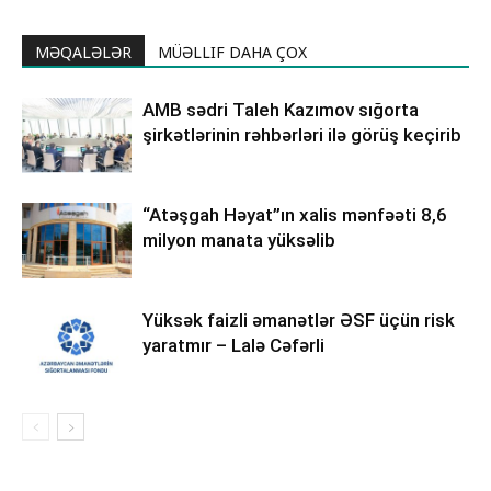
MƏQALƏLƏR
MÜƏLLIF DAHA ÇOX
AMB sədri Taleh Kazımov sığorta
şirkətlərinin rəhbərləri ilə görüş keçirib
“Atəşgah Həyat”ın xalis mənfəəti 8,6
milyon manata yüksəlib
Yüksək faizli əmanətlər ƏSF üçün risk
yaratmır – Lalə Cəfərli