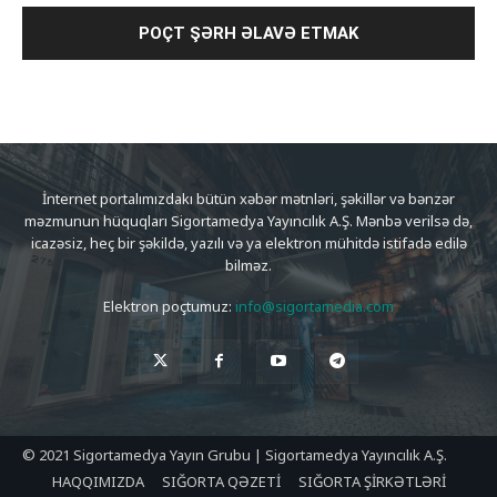
İnternet portalımızdakı bütün xəbər mətnləri, şəkillər və bənzər
məzmunun hüquqları Sigortamedya Yayıncılık A.Ş. Mənbə verilsə də,
icazəsiz, heç bir şəkildə, yazılı və ya elektron mühitdə istifadə edilə
bilməz.
Elektron poçtumuz:
info@sigortamedia.com
© 2021 Sigortamedya Yayın Grubu | Sigortamedya Yayıncılık A.Ş.
HAQQIMIZDA
SIĞORTA QƏZETİ
SIĞORTA ŞİRKƏTLƏRİ