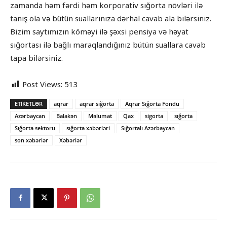
zamanda həm fərdi həm korporativ sığorta növləri ilə
tanış ola və bütün suallarınıza dərhal cavab ala bilərsiniz.
Bizim saytımızın köməyi ilə şəxsi pensiya və həyat
sığortası ilə bağlı maraqlandığınız bütün suallara cavab
tapa bilərsiniz.
Post Views:
513
ETIKETLƏR
aqrar
aqrar sığorta
Aqrar Sığorta Fondu
Azərbaycan
Balakən
Məlumat
Qax
sigorta
sığorta
Sığorta sektoru
sığorta xəbərləri
Sığortalı Azərbaycan
son xəbərlər
Xəbərlər