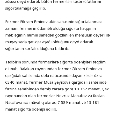
xüsusi qeyd edərək bütün fermerləri təsərrüfatlarını
sığortalamağa çağırıb.
Fermer Əkrəm Eminov əkin sahəsinin sığortalanması
zamanı fermerin ödəməli olduğu sığorta haqqının
məbləğinin həmin sahədən gözlənilən məhsulun dəyəri ilə
müqayisədə qat-qat aşağı olduğunu qeyd edərək
sığortanın sərfəli olduğunu bildirib.
Tədbirin sonunda fermerlərə sığorta ödənişləri təqdim
olunub. Balakən rayonundan fermer Əkrəm Eminova
qarğıdalı sahəsində dolu nəticəsində dəyən zərər üzrə
6340 manat, fermer Musa Şeyixova qarğıdalı sahəsində
fırtına səbəbindən dəmiş zərərə görə 10 352 manat, Qax
rayonundan olan fermerlər Novruz Mənəfov və Ruslan
Nəcəfova isə müvafiq olaraq 7 589 manat və 13 181
manat sığorta ödənişi edilib.