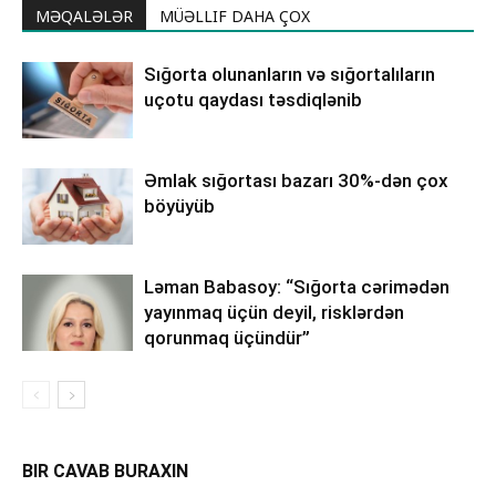
MƏQALƏLƏR
MÜƏLLIF DAHA ÇOX
Sığorta olunanların və sığortalıların
uçotu qaydası təsdiqlənib
Əmlak sığortası bazarı 30%-dən çox
böyüyüb
Ləman Babasoy: “Sığorta cərimədən
yayınmaq üçün deyil, risklərdən
qorunmaq üçündür”
BIR CAVAB BURAXIN