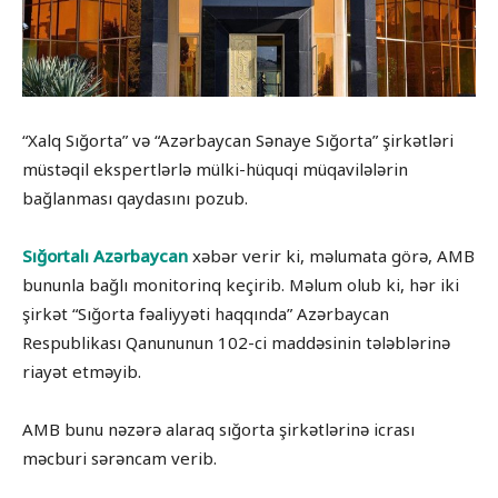
“Xalq Sığorta” və “Azərbaycan Sənaye Sığorta” şirkətləri
müstəqil ekspertlərlə mülki-hüquqi müqavilələrin
bağlanması qaydasını pozub.
Sığortalı Azərbaycan
xəbər verir ki, məlumata görə, AMB
bununla bağlı monitorinq keçirib. Məlum olub ki, hər iki
şirkət “Sığorta fəaliyyəti haqqında” Azərbaycan
Respublikası Qanununun 102-ci maddəsinin tələblərinə
riayət etməyib.
AMB bunu nəzərə alaraq sığorta şirkətlərinə icrası
məcburi sərəncam verib.