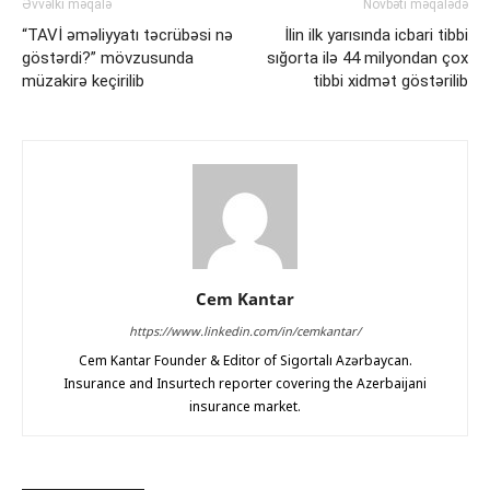
Əvvəlki məqalə
Növbəti məqalədə
“TAVİ əməliyyatı təcrübəsi nə
İlin ilk yarısında icbari tibbi
göstərdi?” mövzusunda
sığorta ilə 44 milyondan çox
müzakirə keçirilib
tibbi xidmət göstərilib
Cem Kantar
https://www.linkedin.com/in/cemkantar/
Cem Kantar Founder & Editor of Sigortalı Azərbaycan.
Insurance and Insurtech reporter covering the Azerbaijani
insurance market.