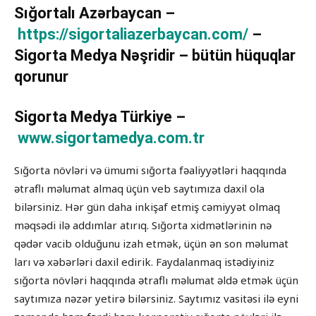
Sığortalı Azərbaycan –
https://sigortaliazerbaycan.com/
–
Sigorta Medya Nəşridir – bütün hüquqlar
qorunur
Sigorta Medya Türkiye –
www.sigortamedya.com.tr
Sığorta növləri və ümumi sığorta fəaliyyətləri haqqında
ətraflı məlumat almaq üçün veb saytımıza daxil ola
bilərsiniz. Hər gün daha inkişaf etmiş cəmiyyət olmaq
məqsədi ilə addımlar atırıq. Sığorta xidmətlərinin nə
qədər vacib olduğunu izah etmək, üçün ən son məlumat
ları və xəbərləri daxil edirik. Faydalanmaq istədiyiniz
sığorta növləri haqqında ətraflı məlumat əldə etmək üçün
saytımıza nəzər yetirə bilərsiniz. Saytımız vasitəsi ilə eyni