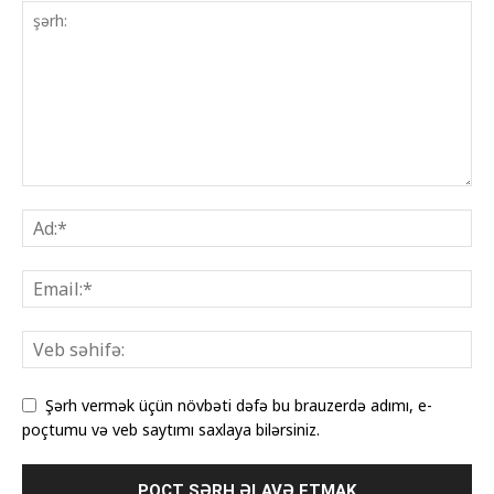
Şərh vermək üçün növbəti dəfə bu brauzerdə adımı, e-
poçtumu və veb saytımı saxlaya bilərsiniz.