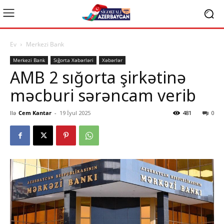
Ev
Merkezi Bank
Merkezi Bank
Sığorta Xəbərləri
Xəbərlər
AMB 2 sığorta şirkətinə
məcburi sərəncam verib
Ilə
Cem Kantar
-
19 İyul 2025
481
0