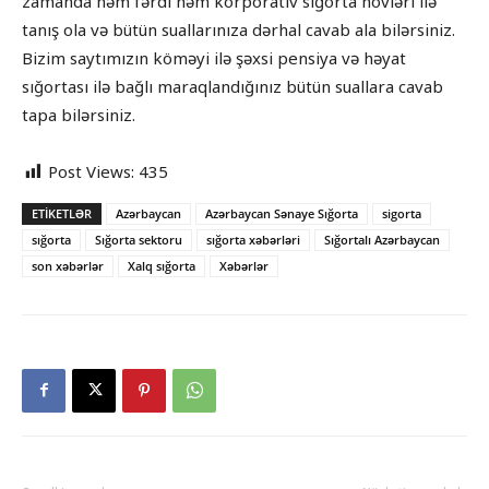
zamanda həm fərdi həm korporativ sığorta növləri ilə
tanış ola və bütün suallarınıza dərhal cavab ala bilərsiniz.
Bizim saytımızın köməyi ilə şəxsi pensiya və həyat
sığortası ilə bağlı maraqlandığınız bütün suallara cavab
tapa bilərsiniz.
Post Views:
435
ETIKETLƏR
Azərbaycan
Azərbaycan Sənaye Sığorta
sigorta
sığorta
Sığorta sektoru
sığorta xəbərləri
Sığortalı Azərbaycan
son xəbərlər
Xalq sığorta
Xəbərlər