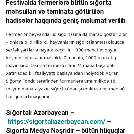
Festivalda fermerlərə bütün sığorta
məhsulları və təminata götürülən
hadisələr haqqında geniş məlumat verilib
Fermerlər heyvandarlıq sığortasına da maraq göstəriblər
– onlara bildirilib ki, heyvanların sığortalanması olduqca
sərfəli şərtlərlə həyata keçirilir – 300 manatlıq qoyun-
keçinin sığortalanması ildə 7 manata, 1000 manatlıq
inəyin sığortası isə fermerə cəmi 24 mana başa gəlir.
Xatırladaq ki, fəaliyyətə başlayandan indiyədək Aqrar
Sığorta Fondu tərəfindən fermerlərə ümumilikdə 18
milyon manata yaxın sığorta ödənişi edilib və bu məbləğ
hər gün artmaqdadır.
Sığortalı Azərbaycan –
https://sigortaliazerbaycan.com/
–
Sigorta Medya Nəşridir – bütün hüquqlar