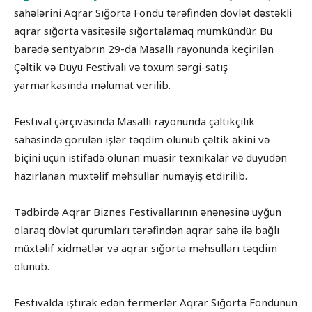
sahələrini Aqrar Sığorta Fondu tərəfindən dövlət dəstəkli
aqrar sığorta vasitəsilə sığortalamaq mümkündür. Bu
barədə sentyabrın 29-da Masallı rayonunda keçirilən
Çəltik və Düyü Festivalı və toxum sərgi-satış
yarmarkasında məlumat verilib.
Festival çərçivəsində Masallı rayonunda çəltikçilik
sahəsində görülən işlər təqdim olunub çəltik əkini və
biçini üçün istifadə olunan müasir texnikalar və düyüdən
hazırlanan müxtəlif məhsullar nümayiş etdirilib.
Tədbirdə Aqrar Biznes Festivallarının ənənəsinə uyğun
olaraq dövlət qurumları tərəfindən aqrar sahə ilə bağlı
müxtəlif xidmətlər və aqrar sığorta məhsulları təqdim
olunub.
Festivalda iştirak edən fermerlər Aqrar Sığorta Fondunun