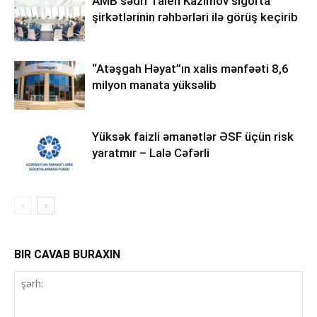
AMB sədri Taleh Kazımov sığorta
şirkətlərinin rəhbərləri ilə görüş keçirib
“Atəşgah Həyat”ın xalis mənfəəti 8,6
milyon manata yüksəlib
Yüksək faizli əmanətlər ƏSF üçün risk
yaratmır – Lalə Cəfərli
BIR CAVAB BURAXIN