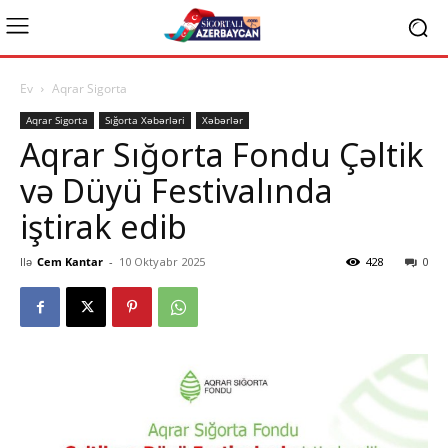
Ev
Aqrar Sigorta
Aqrar Sigorta
Sığorta Xəbərləri
Xəbərlər
Aqrar Sığorta Fondu Çəltik
və Düyü Festivalında
iştirak edib
Ilə
Cem Kantar
-
10 Oktyabr 2025
428
0