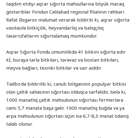
təqdim etdiyi aqrar sığorta məhsullarına böyük maraq
göstəriblər. Fondun Cəlilabad regional filialının rəhbəri
Rafət Əsgərov məlumat verərək bildirib ki, aqrar sığorta
vasitəsilə bitkiçilik, heyvandarlıq və balıqçılıq
təsərrüfatlarını sığortalamaq mümkündür.
Aqrar Sığorta Fondu ümumilikdə 41 bitkini sığorta edir
kİ, buraya tarla bitkiləri, tərəvəz və bostan bitkiləri,
meyvə bağları, texniki bitkilər və sair aiddir.
Tədbirdə bildirilib ki, cənub bölgəsinin populyar bitkisi
olan çəltik sahəsinin sığortası olduqca sərfəlidir, belə ki,
1000 manatlıq çəltik məhsulunun sığortası fermerlərə
cəmi 5,7 manata başa gəlir. 1000 manatlıq buğda və ya
arpa məhsulunun sığortası üçün isə 6,7-8,3 manat ödəniş
tələb olunur.