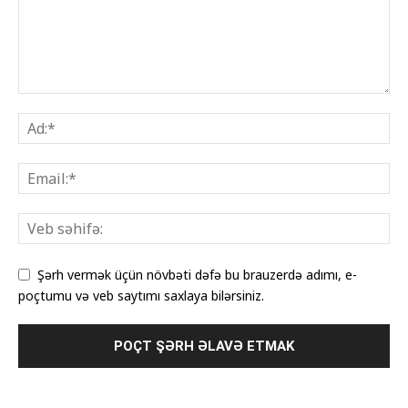
Şərh vermək üçün növbəti dəfə bu brauzerdə adımı, e-
poçtumu və veb saytımı saxlaya bilərsiniz.