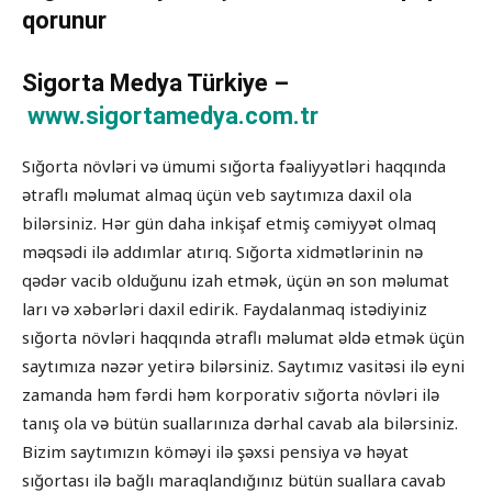
qorunur
Sigorta Medya Türkiye –
www.sigortamedya.com.tr
Sığorta növləri və ümumi sığorta fəaliyyətləri haqqında
ətraflı məlumat almaq üçün veb saytımıza daxil ola
bilərsiniz. Hər gün daha inkişaf etmiş cəmiyyət olmaq
məqsədi ilə addımlar atırıq. Sığorta xidmətlərinin nə
qədər vacib olduğunu izah etmək, üçün ən son məlumat
ları və xəbərləri daxil edirik. Faydalanmaq istədiyiniz
sığorta növləri haqqında ətraflı məlumat əldə etmək üçün
saytımıza nəzər yetirə bilərsiniz. Saytımız vasitəsi ilə eyni
zamanda həm fərdi həm korporativ sığorta növləri ilə
tanış ola və bütün suallarınıza dərhal cavab ala bilərsiniz.
Bizim saytımızın köməyi ilə şəxsi pensiya və həyat
sığortası ilə bağlı maraqlandığınız bütün suallara cavab