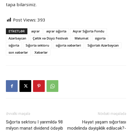
tapa bilərsiniz.
Post Views:
393
ETIKETLƏR
aqrar
aqrar sığorta
Aqrar Sığorta Fondu
Azərbaycan
Çəltik və Düyü Festivalı
Məlumat
sigorta
sığorta
Sığorta sektoru
sığorta xəbərləri
Sığortalı Azərbaycan
son xəbərlər
Xəbərlər
Əvvəlki məqalə
Növbəti məqalədə
Sığorta sektoru I yarımildə 98
Həyat yaşam sığortası
milyon manat dividend ödəyib
modelində dəyişiklik ediləcək?-