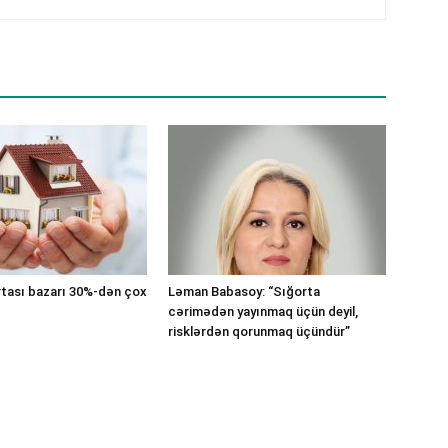
tası bazarı 30%-dən çox
Ləman Babasoy: “Sığorta
cərimədən yayınmaq üçün deyil,
risklərdən qorunmaq üçündür”