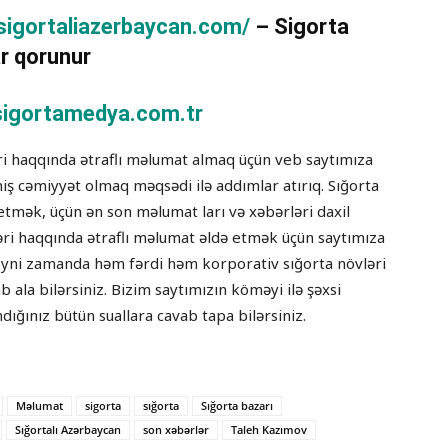
/sigortaliazerbaycan.com/
– Sigorta
r qorunur
igortamedya.com.tr
əri haqqında ətraflı məlumat almaq üçün veb saytımıza
tmiş cəmiyyət olmaq məqsədi ilə addımlar atırıq. Sığorta
etmək, üçün ən son məlumat ları və xəbərləri daxil
ləri haqqında ətraflı məlumat əldə etmək üçün saytımıza
lə eyni zamanda həm fərdi həm korporativ sığorta növləri
ab ala bilərsiniz. Bizim saytımızın köməyi ilə şəxsi
dığınız bütün suallara cavab tapa bilərsiniz.
Məlumat
sigorta
sığorta
Sığorta bazarı
Sığortalı Azərbaycan
son xəbərlər
Taleh Kazımov