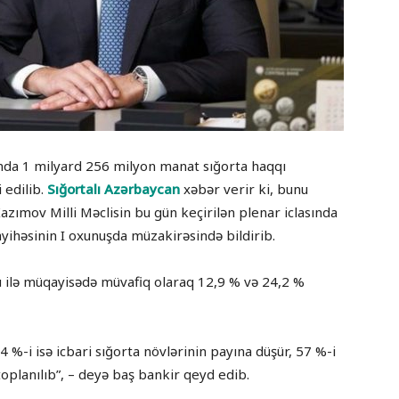
nda 1 milyard 256 milyon manat sığorta haqqı
 edilib.
Sığortalı Azərbaycan
xəbər verir ki, bunu
zımov Milli Məclisin bu gün keçirilən plenar iclasında
ayihəsinin I oxunuşda müzakirəsində bildirib.
rü ilə müqayisədə müvafiq olaraq 12,9 % və 24,2 %
4 %-i isə icbari sığorta növlərinin payına düşür, 57 %-i
toplanılıb”, – deyə baş bankir qeyd edib.