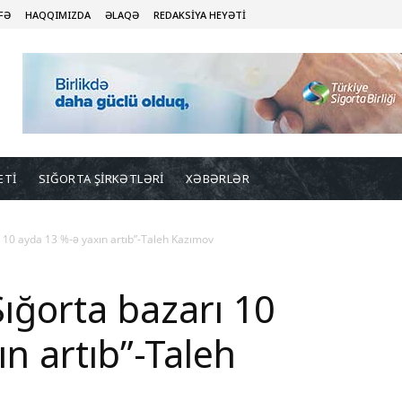
FƏ
HAQQIMIZDA
ƏLAQƏ
REDAKSİYA HEYƏTİ
ETİ
SIĞORTA ŞİRKƏTLƏRİ
XƏBƏRLƏR
 10 ayda 13 %-ə yaxın artıb”-Taleh Kazımov
ığorta bazarı 10
n artıb”-Taleh