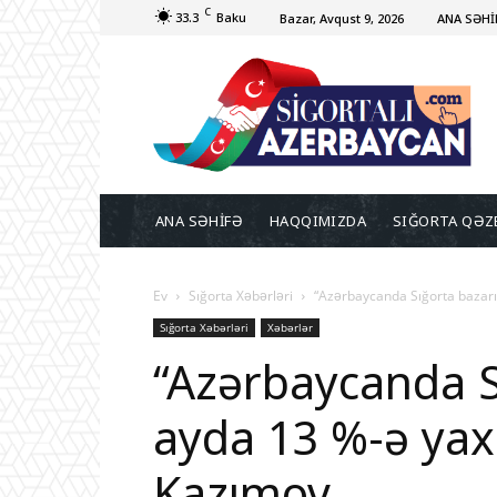
C
33.3
Baku
Bazar, Avqust 9, 2026
ANA SƏHİ
ANA SƏHİFƏ
HAQQIMIZDA
SIĞORTA QƏZ
Ev
Sığorta Xəbərləri
“Azərbaycanda Sığorta bazarı
Sığorta Xəbərləri
Xəbərlər
“Azərbaycanda S
ayda 13 %-ə yaxı
Kazımov