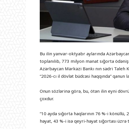
Bu ilin yanvar-oktyabr aylarında Azərbayca
toplanılıb, 773 milyon manat sığorta ödənişi
Azərbaycan Mərkəzi Bankı nın sədri Taleh Ka
“2026-cı il dövlət büdcəsi haqqında” qanun l
Onun sözlərinə görə, bu, ötən ilin eyni döv
çoxdur.
“10 ayda sığorta haqlarının 76 %-i könüllü, 2
həyat, 43 %-i isə qeyri-həyat sığortası üzrə 