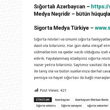
Sığortalı Azərbaycan –
https:/
Medya Nəşridir – bütün hüquqla
Sigorta Medya Türkiye –
www.s
Sığorta növləri və ümumi sığorta fəaliyyətl
daxil ola bilərsiniz. Hər gün daha inkişaf e
xidmətlərinin nə qədər vacib olduğunu izah 
edirik. Faydalanmaq istədiyiniz sığorta növ
nəzər yetirə bilərsiniz. Saytımız vasitəsi i
ilə tanış ola və bütün suallarınıza dərhal cav
pensiya və həyat sığortası ilə bağlı maraqlan
Post Views:
421
ETIKETLƏR
Azərbaycan
Azərbaycan Mərkəzi Bankı
Sığorta sektoru
Sığorta sənayesi
sığorta xəbərləri