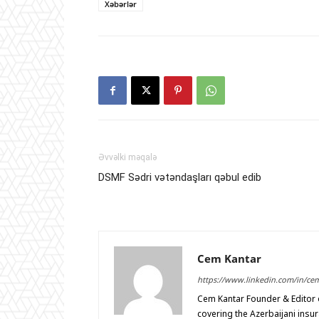
Xəbərlər
Əvvəlki məqalə
DSMF Sədri vətəndaşları qəbul edib
Cem Kantar
https://www.linkedin.com/in/ce
Cem Kantar Founder & Editor o
covering the Azerbaijani insu