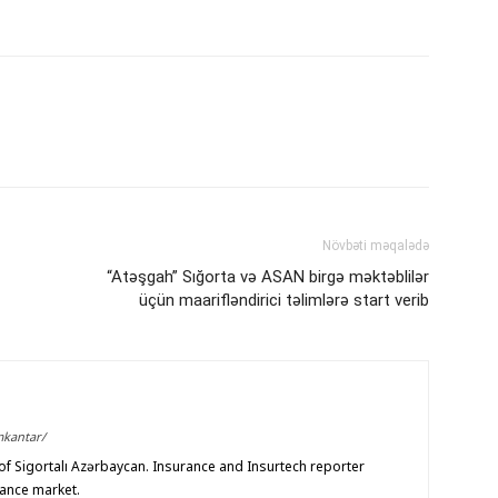
Növbəti məqalədə
“Atəşgah” Sığorta və ASAN birgə məktəblilər
üçün maarifləndirici təlimlərə start verib
mkantar/
f Sigortalı Azərbaycan. Insurance and Insurtech reporter
rance market.