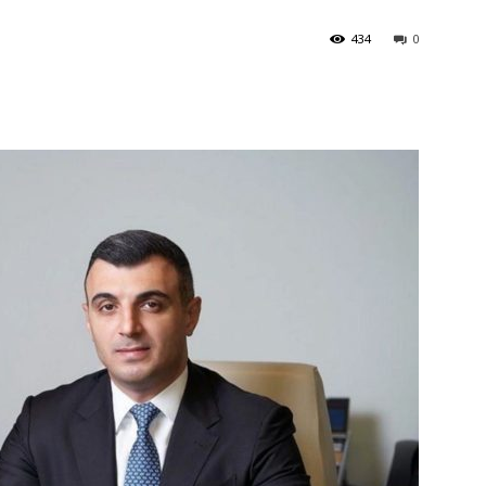
434
0