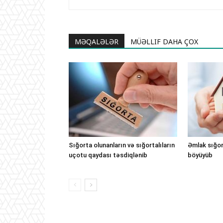
MƏQALƏLƏR
MÜƏLLIF DAHA ÇOX
Sığorta olunanların və sığortalıların
Əmlak sığor
uçotu qaydası təsdiqlənib
böyüyüb