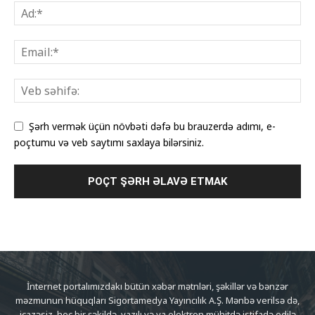
Şərh vermək üçün növbəti dəfə bu brauzerdə adımı, e-
poçtumu və veb saytımı saxlaya bilərsiniz.
İnternet portalımızdakı bütün xəbər mətnləri, şəkillər və bənzər
məzmunun hüquqları Sigortamedya Yayıncılık A.Ş. Mənbə verilsə də,
icazəsiz, heç bir şəkildə, yazılı və ya elektron mühitdə istifadə edilə