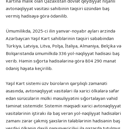
Kartına malik olan Qazaxıstan dövlət qeydiyyat nişanlı
avtonəqliyyat vasitəsi sahibinin təqsiri üzündən baş
vermiş hadisəyə görə ödənilib.
Ümumilikdə, 2025-ci ilin yanvar-noyabr ayları ərzində
Azərbaycan Yaşıl Kart sahiblərinin təqsiri səbəbindən
Türkiyə, Latviya, Litva, Polşa, İtaliya, Almaniya, Belçika və
Bolqarıstanda ümumilkdə 336 yol-nəqliyyat hadisəsi baş
verib. Həmin sığorta hadisələrinə görə 804 290 manat
ödəniş həyata keçirilib.
Yaşıl Kart sistemi üzv büroların qarşılıqlı zəmanəti
əsasında, avtonəqliyyat vasitələri ilə xarici ölkələrə səfər
edən sürücülərin mülki məsuliyyətini sığortalayan vahid
təminat sistemidir. Sistemin məqsədi xarici avtonəqliyyat
vasitələrinin iştirakı ilə baş verən yol-nəqliyyat hadisələri
zamanı zərər çəkmiş şəxslərin tələblərinin hadisənin baş
verdiyi ölkənin daxili qanunvericiliyi ilə nəzərdə tutulmuş