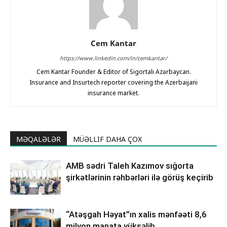
Cem Kantar
https://www.linkedin.com/in/cemkantar/
Cem Kantar Founder & Editor of Sigortalı Azərbaycan.
Insurance and Insurtech reporter covering the Azerbaijani
insurance market.
MƏQALƏLƏR
MÜƏLLIF DAHA ÇOX
AMB sədri Taleh Kazımov sığorta
şirkətlərinin rəhbərləri ilə görüş keçirib
“Atəşgah Həyat”ın xalis mənfəəti 8,6
milyon manata yüksəlib