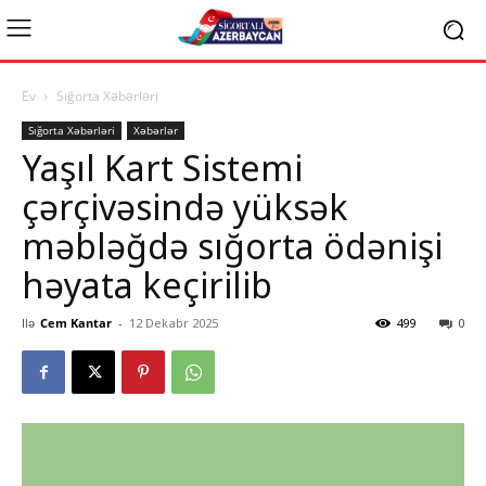
Ev
Sığorta Xəbərləri
Sığorta Xəbərləri
Xəbərlər
Yaşıl Kart Sistemi
çərçivəsində yüksək
məbləğdə sığorta ödənişi
həyata keçirilib
Ilə
Cem Kantar
-
12 Dekabr 2025
499
0