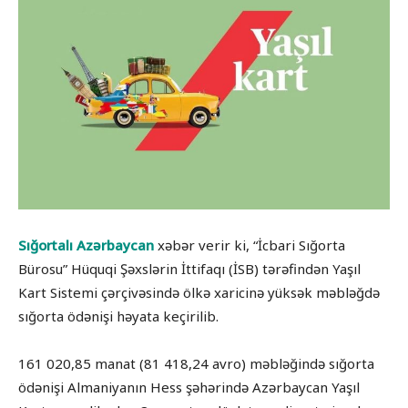
Sığortalı Azərbaycan
xəbər verir ki, “İcbari Sığorta
Bürosu” Hüquqi Şəxslərin İttifaqı (İSB) tərəfindən Yaşıl
Kart Sistemi çərçivəsində ölkə xaricinə yüksək məbləğdə
sığorta ödənişi həyata keçirilib.
161 020,85 manat (81 418,24 avro) məbləğində sığorta
ödənişi Almaniyanın Hess şəhərində Azərbaycan Yaşıl