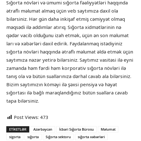
Sığorta növləri və ümumi sığorta fəaliyyətləri haqqında
ətraflı məlumat almaq üçün veb saytımıza daxil ola
bilərsiniz. Hər gün daha inkişaf etmiş cəmiyyət olmaq
məqsədi ilə addımlar atırıq. Sığorta xidmətlərinin nə
qədər vacib olduğunu izah etmək, üçün ən son məlumat
ları və xəbərləri daxil edirik. Faydalanmaq istədiyiniz
sığorta növləri haqqında ətraflı məlumat əldə etmək üçün
saytımıza nəzər yetirə bilərsiniz. Saytımız vasitəsi ilə eyni
zamanda həm fərdi həm korporativ sığorta növləri ilə
tanış ola və bütün suallarınıza dərhal cavab ala bilərsiniz.
Bizim saytımızın köməyi ilə şəxsi pensiya və həyat
sığortası ilə bağlı maraqlandığınız bütün suallara cavab
tapa bilərsiniz.
Post Views:
473
ETIKETLƏR
Azərbaycan
İcbari Sığorta Bürosu
Məlumat
sigorta
sığorta
Sığorta sektoru
sığorta xəbərləri