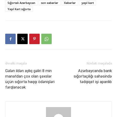
Sığortalı Azərbaycan
son xəbərlər
Xəbərlər
yaşıl kart
Yaşıl Kart sığorta
Əvvəlki məqalə
Növbəti məqalədə
Gələn ildən aylıq gəliri 8 min
Azərbaycanda bank
manatdan çox olan şəxslər
sığortaçılığı sahəsində
üçün sığorta haqqı ödənişləri
tədqiqat işi aparılıb
fərqlənəcək