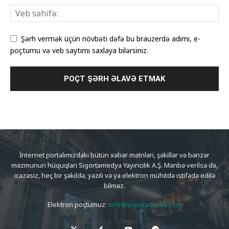
Şərh vermək üçün növbəti dəfə bu brauzerdə adımı, e-
poçtumu və veb saytımı saxlaya bilərsiniz.
İnternet portalımızdakı bütün xəbər mətnləri, şəkillər və bənzər
məzmunun hüquqları Sigortamedya Yayıncılık A.Ş. Mənbə verilsə də,
icazəsiz, heç bir şəkildə, yazılı və ya elektron mühitdə istifadə edilə
bilməz.
Elektron poçtumuz:
info@sigortamedia.com