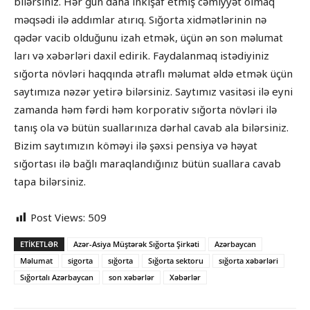
bilərsiniz. Hər gün daha inkişaf etmiş cəmiyyət olmaq
məqsədi ilə addımlar atırıq. Sığorta xidmətlərinin nə
qədər vacib olduğunu izah etmək, üçün ən son məlumat
ları və xəbərləri daxil edirik. Faydalanmaq istədiyiniz
sığorta növləri haqqında ətraflı məlumat əldə etmək üçün
saytımıza nəzər yetirə bilərsiniz. Saytımız vasitəsi ilə eyni
zamanda həm fərdi həm korporativ sığorta növləri ilə
tanış ola və bütün suallarınıza dərhal cavab ala bilərsiniz.
Bizim saytımızın köməyi ilə şəxsi pensiya və həyat
sığortası ilə bağlı maraqlandığınız bütün suallara cavab
tapa bilərsiniz.
Post Views:
509
ETIKETLƏR
Azər-Asiya Müştərək Sığorta Şirkəti
Azərbaycan
Məlumat
sigorta
sığorta
Sığorta sektoru
sığorta xəbərləri
Sığortalı Azərbaycan
son xəbərlər
Xəbərlər