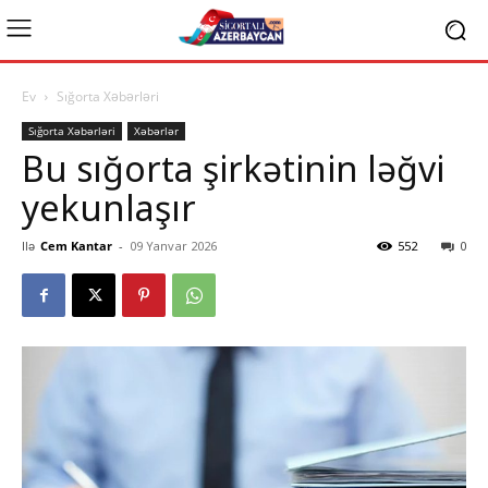
Ev
Sığorta Xəbərləri
Sığorta Xəbərləri
Xəbərlər
Bu sığorta şirkətinin ləğvi
yekunlaşır
Ilə
Cem Kantar
-
09 Yanvar 2026
552
0