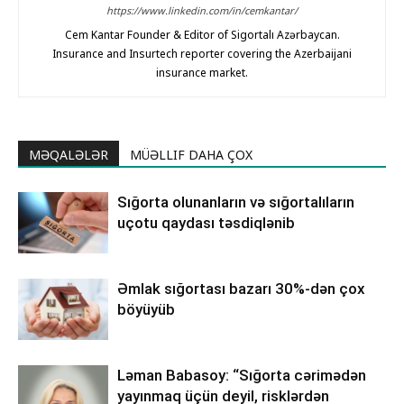
https://www.linkedin.com/in/cemkantar/
Cem Kantar Founder & Editor of Sigortalı Azərbaycan.
Insurance and Insurtech reporter covering the Azerbaijani
insurance market.
MƏQALƏLƏR
MÜƏLLIF DAHA ÇOX
Sığorta olunanların və sığortalıların
uçotu qaydası təsdiqlənib
Əmlak sığortası bazarı 30%-dən çox
böyüyüb
Ləman Babasoy: “Sığorta cərimədən
yayınmaq üçün deyil, risklərdən