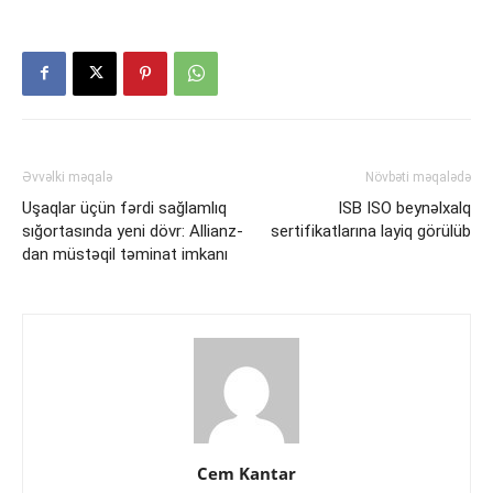
Əvvəlki məqalə
Növbəti məqalədə
Uşaqlar üçün fərdi sağlamlıq
ISB ISO beynəlxalq
sığortasında yeni dövr: Allianz-
sertifikatlarına layiq görülüb
dan müstəqil təminat imkanı
Cem Kantar