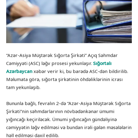
“Azər-Asiya Müştərək Sığorta Şirkəti” Açıq Səhmdar
Cəmiyyəti (ASC) ləğv prosesi yekunlaşır.
Sığortalı
Azərbaycan
xəbər verir ki, bu barədə ASC-dən bildirilib.
Məlumata görə, sığorta şirkətinin öhdəliklərinin icrası
tam yekunlaşıb.
Bununla bağlı, fevralın 2-də “Azər-Asiya Müştərək Sığorta
Şirkəti”nin səhmdarlarının növbədənkənar ümumi
yığıncağı keçiriləcək. Ümumi yığıncağın gündəliyinə
cəmiyyətin ləğv edilməsi və bundan irəli gələn məsələlərin
həll edilməsi daxil edilib.