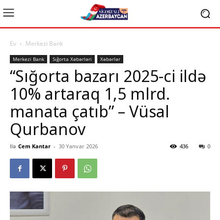
Ev
Merkezi Bank
Merkezi Bank
Sığorta Xəbərləri
Xəbərlər
“Sığorta bazarı 2025-ci ildə
10% artaraq 1,5 mlrd.
manata çatıb” – Vüsal
Qurbanov
Ilə
Cem Kantar
-
30 Yanvar 2026
436
0