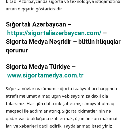
kitabı Azərbaycanda sığorta və texnologiya istiqamətinə
artan diqqətin göstəricisidir.
Sığortalı Azərbaycan –
https://sigortaliazerbaycan.com/
–
Sigorta Medya Nəşridir – bütün hüquqlar
qorunur
Sigorta Medya Türkiye –
www.sigortamedya.com.tr
Sığorta növləri və ümumi sığorta fəaliyyətləri haqqında
ətraflı məlumat almaq üçün veb saytımıza daxil ola
bilərsiniz. Hər gün daha inkişaf etmiş cəmiyyət olmaq
məqsədi ilə addımlar atırıq. Sığorta xidmətlərinin nə
qədər vacib olduğunu izah etmək, üçün ən son məlumat
ları və xəbərləri daxil edirik. Faydalanmaq istədiyiniz