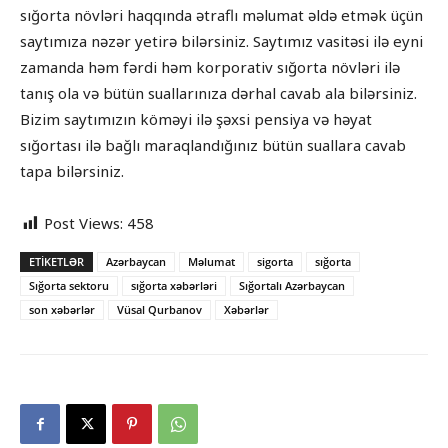
sığorta növləri haqqında ətraflı məlumat əldə etmək üçün
saytımıza nəzər yetirə bilərsiniz. Saytımız vasitəsi ilə eyni
zamanda həm fərdi həm korporativ sığorta növləri ilə
tanış ola və bütün suallarınıza dərhal cavab ala bilərsiniz.
Bizim saytımızın köməyi ilə şəxsi pensiya və həyat
sığortası ilə bağlı maraqlandığınız bütün suallara cavab
tapa bilərsiniz.
Post Views:
458
ETIKETLƏR
Azərbaycan
Məlumat
sigorta
sığorta
Sığorta sektoru
sığorta xəbərləri
Sığortalı Azərbaycan
son xəbərlər
Vüsal Qurbanov
Xəbərlər