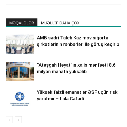
MƏQALƏLƏR
MÜƏLLIF DAHA ÇOX
AMB sədri Taleh Kazımov sığorta
şirkətlərinin rəhbərləri ilə görüş keçirib
“Atəşgah Həyat”ın xalis mənfəəti 8,6
milyon manata yüksəlib
Yüksək faizli əmanətlər ƏSF üçün risk
yaratmır – Lalə Cəfərli