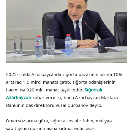
2025-ci ildə Azərbaycanda sığorta bazarının həcmi 10%
artaraq 1,5 mlrd. manata çatıb, sığorta ödənişlərinin
həcmi isə 920 mln. manat təşkil edib.
Sığortalı
Azərbaycan
xəbər verir ki, bunu Azərbaycan Mərkəzi
Bankının baş direktoru Vüsal Qurbanov deyib.
Onun sözlərinə görə, sığorta sosial rifahın, maliyyə
sabitliyinin qorunmasına xidmət edən əsas