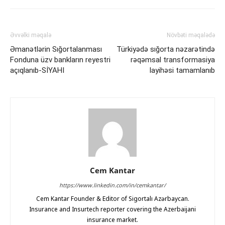
Əvvəlki məqalə
Növbəti məqalədə
Əmanətlərin Sığortalanması
Türkiyədə sığorta nəzarətində
Fonduna üzv bankların reyestri
rəqəmsal transformasiya
açıqlanıb-SİYAHI
layihəsi tamamlanıb
Cem Kantar
https://www.linkedin.com/in/cemkantar/
Cem Kantar Founder & Editor of Sigortalı Azərbaycan.
Insurance and Insurtech reporter covering the Azerbaijani
insurance market.