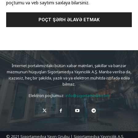
poçtumu və veb saytımı saxlaya bilərsiniz.
İnternet portalımızdakı bütün xəbər mətnləri, şəkillər və bənzər
məzmunun hüquqları Sigortamedya Yayıncılık A.Ş. Mənbə verilsə də,
icazəsiz, heç bir şəkildə, yazılı və ya elektron mühitdə istifadə edilə
bilməz.
Elektron poçtumuz:
info@sigortamedia.com
© 2021 Sigortamedya Yayın Grubu | Sigortamedya Yayıncılık A.Ş.