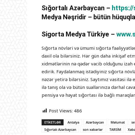
Sığortalı Azərbaycan –
https:/
Medya Nəşridir – bütün hüquqla
Sigorta Medya Türkiye –
www.s
Sığorta növləri və ümumi sığorta fəaliyyətl
daxil ola bilərsiniz. Hər gün daha inkişaf e
xidmətlərinin nə qədər vacib olduğunu izah 
edirik. Faydalanmaq istədiyiniz sığorta növ
nəzər yetirə bilərsiniz. Saytımız vasitəsi i
ilə tanış ola və bütün suallarınıza dərhal cav
pensiya və həyat sığortası ilə bağlı maraqlan
Post Views:
486
ETIKETLƏR
Antalya
Azərbaycan
Məlumat
se
Sığortalı Azərbaycan
son xəbərlər
TARSİM
Xəbə