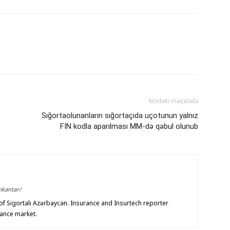
Növbəti məqalədə
Sığortaolunanların sığortaçıda uçotunun yalnız
FİN kodla aparılması MM-də qəbul olunub
mkantar/
f Sigortalı Azərbaycan. Insurance and Insurtech reporter
rance market.