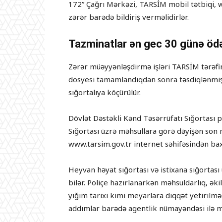
172” Çağrı Mərkəzi, TARSİM mobil tətbiqi, ww
zərər barədə bildiriş verməlidirlər.
Tazminatlar ən gec 30 günə ödə
Zərər müəyyənləşdirmə işləri TARSİM tərəfin
dosyesi tamamlandıqdan sonra təsdiqlənmiş 
sığortalıya köçürülür.
Dövlət Dəstəkli Kənd Təsərrüfatı Sığortası po
Sığortası üzrə məhsullara görə dəyişən son mü
www.tarsim.gov.tr internet səhifəsindən 
Heyvan həyat sığortası və istixana sığortası ü
bilər. Poliçe hazırlanarkən məhsuldarlıq, ə
yığım tarixi kimi meyarlara diqqət yetirilmə
addımlar barədə agentlik nümayəndəsi ilə m