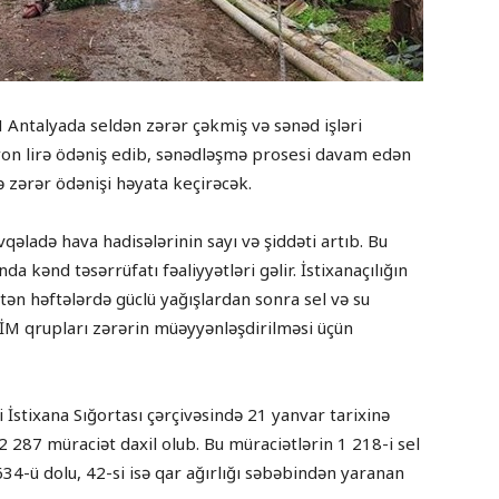
 Antalyada seldən zərər çəkmiş və sənəd işləri
lyon lirə ödəniş edib, sənədləşmə prosesi davam edən
rə zərər ödənişi həyata keçirəcək.
fövqəladə hava hadisələrinin sayı və şiddəti artıb. Bu
a kənd təsərrüfatı fəaliyyətləri gəlir. İstixanaçılığın
ötən həftələrdə güclü yağışlardan sonra sel və su
İM qrupları zərərin müəyyənləşdirilməsi üçün
İstixana Sığortası çərçivəsində 21 yanvar tarixinə
2 287 müraciət daxil olub. Bu müraciətlərin 1 218-i sel
 634-ü dolu, 42-si isə qar ağırlığı səbəbindən yaranan