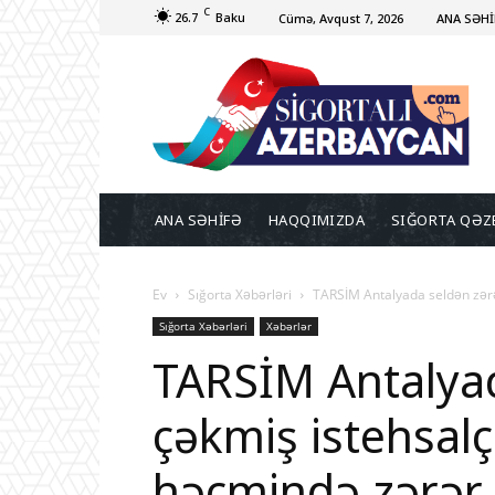
C
26.7
Baku
Cümə, Avqust 7, 2026
ANA SƏHİ
ANA SƏHİFƏ
HAQQIMIZDA
SIĞORTA QƏZ
Ev
Sığorta Xəbərləri
TARSİM Antalyada seldən zərər
Sığorta Xəbərləri
Xəbərlər
TARSİM Antalyad
çəkmiş istehsalç
həcmində zərər 