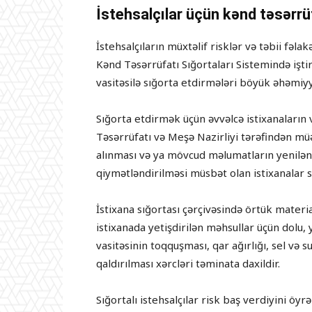
İstehsalçılar üçün kənd təsərrüf
İstehsalçıların müxtəlif risklər və təbii fəl
Kənd Təsərrüfatı Sığortaları Sistemində iştir
vasitəsilə sığorta etdirmələri böyük əhəmiyy
Sığorta etdirmək üçün əvvəlcə istixanaların 
Təsərrüfatı və Meşə Nazirliyi tərəfindən m
alınması və ya mövcud məlumatların yenilənm
qiymətləndirilməsi müsbət olan istixanalar sı
İstixana sığortası çərçivəsində örtük materia
istixanada yetişdirilən məhsullar üçün dolu, 
vasitəsinin toqquşması, qar ağırlığı, sel və s
qaldırılması xərcləri təminata daxildir.
Sığortalı istehsalçılar risk baş verdiyini ö