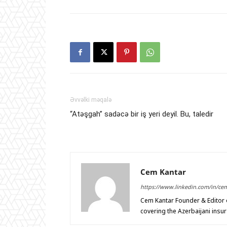
Əvvəlki məqalə
“Atəşgah” sadəcə bir iş yeri deyil. Bu, taledir
Cem Kantar
https://www.linkedin.com/in/ce
Cem Kantar Founder & Editor o
covering the Azerbaijani insu