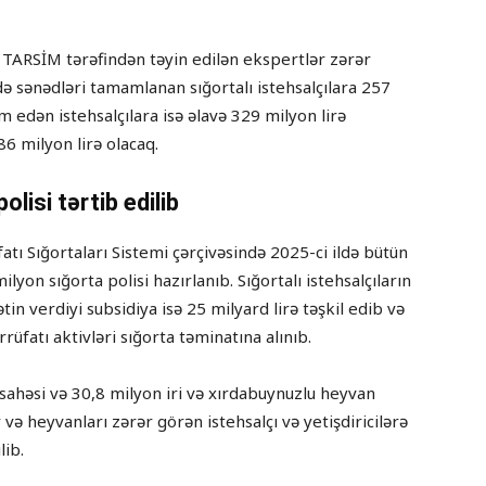
 TARSİM tərəfindən təyin edilən ekspertlər zərər
də sənədləri tamamlanan sığortalı istehsalçılara 257
m edən istehsalçılara isə əlavə 329 milyon lirə
86 milyon lirə olacaq.
olisi tərtib edilib
tı Sığortaları Sistemi çərçivəsində 2025-ci ildə bütün
ilyon sığorta polisi hazırlanıb. Sığortalı istehsalçıların
tin verdiyi subsidiya isə 25 milyard lirə təşkil edib və
rüfatı aktivləri sığorta təminatına alınıb.
sahəsi və 30,8 milyon iri və xırdabuynuzlu heyvan
ar və heyvanları zərər görən istehsalçı və yetişdiricilərə
lib.