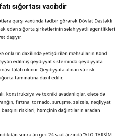
atı sığortası vacibdir
akətlərə qarşı vaxtında tədbir görərək Dövlət Dəstəkli
ak edən sığorta şirkətlərinin səlahiyyətli agentlikləri
ət daşıyır.
və onların daxilində yetişdirilən məhsulların Kənd
üəyyən edilmiş qeydiyyat sistemində qeydiyyata
əsi tələb olunur. Qeydiyyata alınan və risk
ğorta təminatına daxil edilir.
lı, konstruksiya və texniki avadanlıqlar, eləcə də
yanğın, fırtına, tornado, sürüşmə, zəlzələ, nəqliyyat
u basqını riskləri, həmçinin dağıntıların aradan
yrəndikdən sonra ən gec 24 saat ərzində “ALO TARSİM