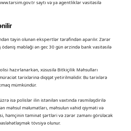
w.tarsim.gov.tr saytı və ya agentliklər vasitəsilə
nilir
dən təyin olunan ekspertlər tərəfindən aparılır. Zərər
ödəniş məbləği ən gec 30 gün ərzində bank vasitəsilə
lisi hazırlanarkən, xüsusilə Bitkiçilik Məhsulları
raciət tarixlərinə diqqət yetirilməlidir. Bu tarixlərə
baxmaq mümkündür.
zrə isə polislər ilin istənilən vaxtında rəsmiləşdirilə
kilən məhsul məlumatları, məhsulun vahid qiyməti və
si, həmçinin təminat şərtləri və zərər zamanı görüləcək
əsləhətləşmək tövsiyə olunur.