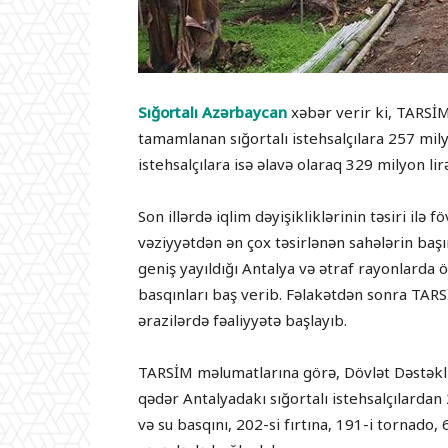
Sığortalı Azərbaycan
xəbər verir ki, TARSİM
tamamlanan sığortalı istehsalçılara 257 mi
istehsalçılara isə əlavə olaraq 329 milyon li
Son illərdə iqlim dəyişikliklərinin təsiri ilə 
vəziyyətdən ən çox təsirlənən sahələrin başınd
geniş yayıldığı Antalya və ətraf rayonlarda 
basqınları baş verib. Fəlakətdən sonra TARS
ərazilərdə fəaliyyətə başlayıb.
TARSİM məlumatlarına görə, Dövlət Dəstəkli 
qədər Antalyadakı sığortalı istehsalçılardan 
və su basqını, 202-si fırtına, 191-i tornado,