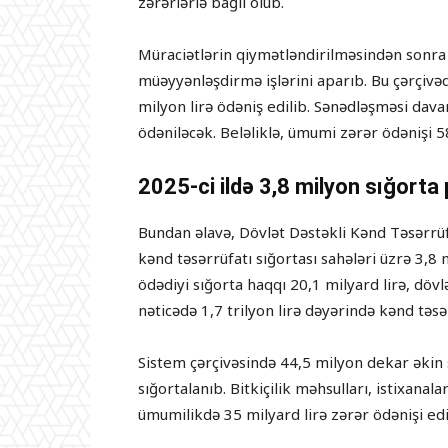
zərərlərlə bağlı olub.
Müraciətlərin qiymətləndirilməsindən sonra
müəyyənləşdirmə işlərini aparıb. Bu çərçivə
milyon lirə ödəniş edilib. Sənədləşməsi dava
ödəniləcək. Beləliklə, ümumi zərər ödənişi 5
2025-ci ildə 3,8 milyon sığorta p
Bundan əlavə, Dövlət Dəstəkli Kənd Təsərrüfa
kənd təsərrüfatı sığortası sahələri üzrə 3,8 m
ödədiyi sığorta haqqı 20,1 milyard lirə, dövlə
nəticədə 1,7 trilyon lirə dəyərində kənd təsər
Sistem çərçivəsində 44,5 milyon dekar əkin 
sığortalanıb. Bitkiçilik məhsulları, istixanal
ümumilikdə 35 milyard lirə zərər ödənişi edi