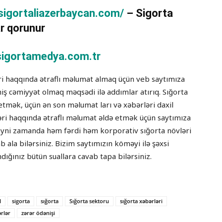
/sigortaliazerbaycan.com/
– Sigorta
r qorunur
igortamedya.com.tr
əri haqqında ətraflı məlumat almaq üçün veb saytımıza
tmiş cəmiyyət olmaq məqsədi ilə addımlar atırıq. Sığorta
etmək, üçün ən son məlumat ları və xəbərləri daxil
ləri haqqında ətraflı məlumat əldə etmək üçün saytımıza
lə eyni zamanda həm fərdi həm korporativ sığorta növləri
ab ala bilərsiniz. Bizim saytımızın köməyi ilə şəxsi
dığınız bütün suallara cavab tapa bilərsiniz.
l
sigorta
sığorta
Sığorta sektoru
sığorta xəbərləri
rlər
zərər ödənişi