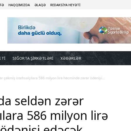
FƏ
HAQQIMIZDA
ƏLAQƏ
REDAKSİYA HEYƏTİ
ETİ
SIĞORTA ŞİRKƏTLƏRİ
XƏBƏRLƏR
 çəkmiş istehsalçılara 586 milyon lirə həcmində zərər ödənişi...
a seldən zərər
ılara 586 milyon lirə
ödənişi edəcək