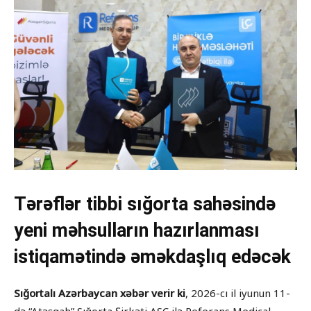
Tərəflər tibbi sığorta sahəsində
yeni məhsulların hazırlanması
istiqamətində əməkdaşlıq edəcək
Sığortalı Azərbaycan xəbər verir ki
, 2026-cı il iyunun 11-
də “Atəşgah” Sığorta Şirkəti ASC ilə Referans Medical