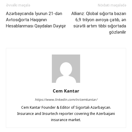
Əvvəlki məqalə
Növbəti məqalədə
Azərbaycanda İyunun 21-dən
Allianz: Qlobal sığorta bazarı
Avtosığorta Haqqının
6,9 trilyon avroya çatıb, ən
Hesablanması Qaydaları Dəyişir
sürətli artım tibbi sığortada
gözlənilir
Cem Kantar
https://www.linkedin.com/in/cemkantar/
Cem Kantar Founder & Editor of Sigortalı Azərbaycan.
Insurance and Insurtech reporter covering the Azerbaijani
insurance market.