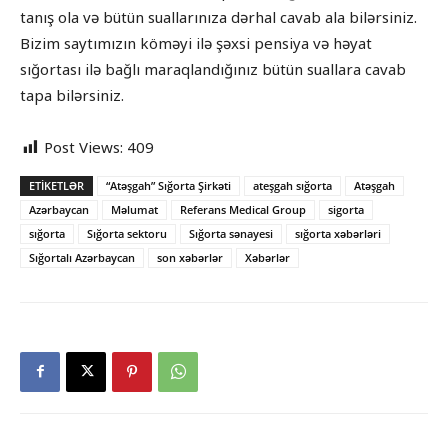
tanış ola və bütün suallarınıza dərhal cavab ala bilərsiniz.
Bizim saytımızın köməyi ilə şəxsi pensiya və həyat
sığortası ilə bağlı maraqlandığınız bütün suallara cavab
tapa bilərsiniz.
Post Views:
409
ETIKETLƏR
“Atəşgah” Sığorta Şirkəti
ateşgah sığorta
Atəşgah
Azərbaycan
Məlumat
Referans Medical Group
sigorta
sığorta
Sığorta sektoru
Sığorta sənayesi
sığorta xəbərləri
Sığortalı Azərbaycan
son xəbərlər
Xəbərlər