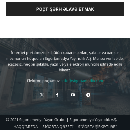
İnternet portalımızdakı bütün xəbər mətnləri, şəkillər və bənzər
məzmunun hüquqları Sigortamedya Yayıncılık A.Ş. Mənbə verilsə də,
icazəsiz, heç bir şəkildə, yazılı və ya elektron mühitdə istifadə edilə
bilməz.
Elektron poçtumuz:
info@sigortamedia.com
© 2021 Sigortamedya Yayın Grubu | Sigortamedya Yayıncılık A.Ş.
HAQQIMIZDA
SIĞORTA QƏZETİ
SIĞORTA ŞİRKƏTLƏRİ