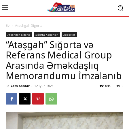
Ev
Ateshgah Sigorta
Ateshgah Sigorta
Sığorta Xəbərləri
Xəbərlər
“Atəşgah” Sığorta və
Referans Medical Group
Arasında Əməkdaşlıq
Memorandumu İmzalanıb
Ilə
Cem Kantar
-
12 İyun 2026
644
0