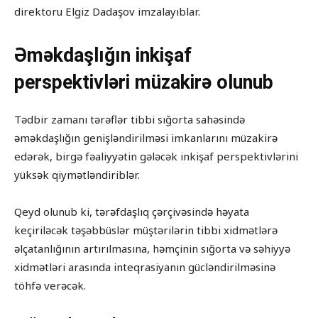
direktoru Elgiz Dadaşov imzalayıblar.
Əməkdaşlığın inkişaf
perspektivləri müzakirə olunub
Tədbir zamanı tərəflər tibbi sığorta sahəsində
əməkdaşlığın genişləndirilməsi imkanlarını müzakirə
edərək, birgə fəaliyyətin gələcək inkişaf perspektivlərini
yüksək qiymətləndiriblər.
Qeyd olunub ki, tərəfdaşlıq çərçivəsində həyata
keçiriləcək təşəbbüslər müştərilərin tibbi xidmətlərə
əlçatanlığının artırılmasına, həmçinin sığorta və səhiyyə
xidmətləri arasında inteqrasiyanın gücləndirilməsinə
töhfə verəcək.