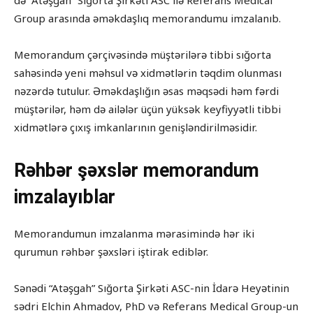
Group arasında əməkdaşlıq memorandumu imzalanıb.
Memorandum çərçivəsində müştərilərə tibbi sığorta
sahəsində yeni məhsul və xidmətlərin təqdim olunması
nəzərdə tutulur. Əməkdaşlığın əsas məqsədi həm fərdi
müştərilər, həm də ailələr üçün yüksək keyfiyyətli tibbi
xidmətlərə çıxış imkanlarının genişləndirilməsidir.
Rəhbər şəxslər memorandum
imzalayıblar
Memorandumun imzalanma mərasimində hər iki
qurumun rəhbər şəxsləri iştirak ediblər.
Sənədi “Atəşgah” Sığorta Şirkəti ASC-nin İdarə Heyətinin
sədri Elchin Ahmadov, PhD və Referans Medical Group-un