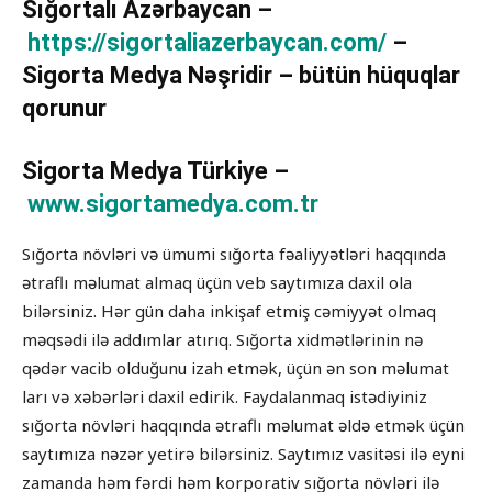
Sığortalı Azərbaycan –
https://sigortaliazerbaycan.com/
–
Sigorta Medya Nəşridir – bütün hüquqlar
qorunur
Sigorta Medya Türkiye –
www.sigortamedya.com.tr
Sığorta növləri və ümumi sığorta fəaliyyətləri haqqında
ətraflı məlumat almaq üçün veb saytımıza daxil ola
bilərsiniz. Hər gün daha inkişaf etmiş cəmiyyət olmaq
məqsədi ilə addımlar atırıq. Sığorta xidmətlərinin nə
qədər vacib olduğunu izah etmək, üçün ən son məlumat
ları və xəbərləri daxil edirik. Faydalanmaq istədiyiniz
sığorta növləri haqqında ətraflı məlumat əldə etmək üçün
saytımıza nəzər yetirə bilərsiniz. Saytımız vasitəsi ilə eyni
zamanda həm fərdi həm korporativ sığorta növləri ilə