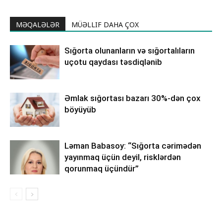
MƏQALƏLƏR
MÜƏLLIF DAHA ÇOX
Sığorta olunanların və sığortalıların
uçotu qaydası təsdiqlənib
Əmlak sığortası bazarı 30%-dən çox
böyüyüb
Ləman Babasoy: “Sığorta cərimədən
yayınmaq üçün deyil, risklərdən
qorunmaq üçündür”