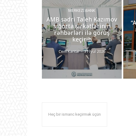
MERKEZI BANK
AMB sədri Taleh Kazımov
“
sığorta şirkətlərinin
rəhbərləri ilə görüş
keçirib
Cem Kantar
-
31 İyul 2026
Heç bir ismarıc keçirmək üçün