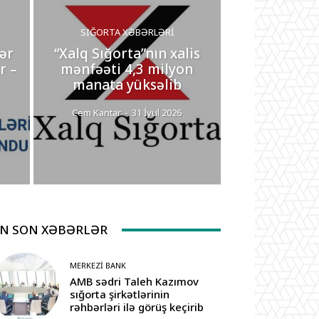
SIĞORTA XƏBƏRLƏRI
ər
“Xalq Sığorta”nın xalis
r –
mənfəəti 4,3 milyon
manata yüksəlib
Cem Kantar
-
31 İyul 2026
N SON XƏBƏRLƏR
MERKEZI BANK
AMB sədri Taleh Kazımov
sığorta şirkətlərinin
rəhbərləri ilə görüş keçirib