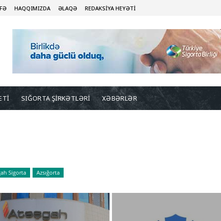
FƏ
HAQQIMIZDA
ƏLAQƏ
REDAKSİYA HEYƏTİ
ETİ
SIĞORTA ŞİRKƏTLƏRİ
XƏBƏRLƏR
ah Sigorta
Azsığorta