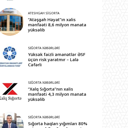
ATESHGAH SIGORTA
“Atəşgah Həyat”ın xalis
mənfəəti 8,6 milyon manata
yüksəlib
SIĞORTA XƏBƏRLƏRI
Yüksək faizli əmanətlər ƏSF
üçün risk yaratmır – Lalə
Cəfərli
SIĞORTA XƏBƏRLƏRI
“Xalq Sığorta”nın xalis
mənfəəti 4,3 milyon manata
yüksəlib
SIĞORTA XƏBƏRLƏRI
Sığorta haqları yığımları 80%