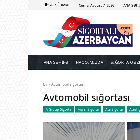
C
26.7
Baku
Cümə, Avqust 7, 2026
ANA SƏHİ
ANA SƏHİFƏ
HAQQIMIZDA
SIĞORTA QƏZ
Ev
Avtomobil sığortası
Avtomobil sığortası
A Group Sigorta
Aqrar Sigorta
Ata Sığorta
Ateshg