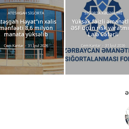
ATESHGAH SIGORTA
SIĞORTA XƏBƏRLƏRI
Atəşgah Həyat”ın xalis
Yüksək faizli əmanətl
mənfəəti 8,6 milyon
ƏSF üçün risk yaratmı
manata yüksəlib
Lalə Cəfərli
Cem Kantar
-
31 İyul 2026
Cem Kantar
-
31 İyul 2026
Ə