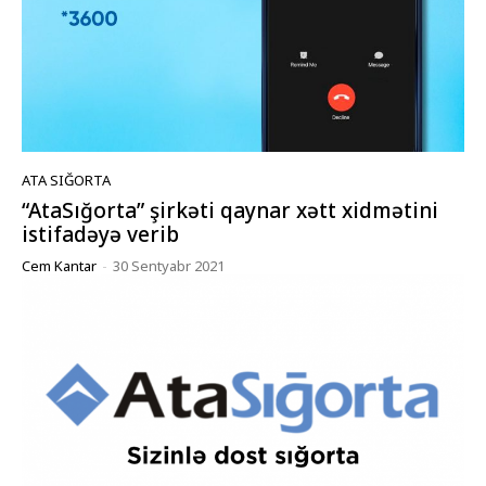
ATA SIĞORTA
“AtaSığorta” şirkəti qaynar xətt xidmətini
istifadəyə verib
Cem Kantar
-
30 Sentyabr 2021