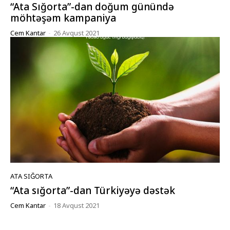
“Ata Sığorta”-dan doğum günündə
möhtəşəm kampaniya
Cem Kantar
-
26 Avqust 2021
ATA SIĞORTA
“Ata sığorta”-dan Türkiyəyə dəstək
Cem Kantar
-
18 Avqust 2021