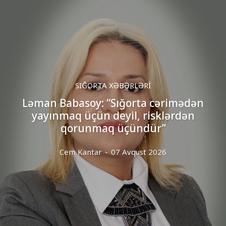
SIĞORTA XƏBƏRLƏRI
Ləman Babasoy: “Sığorta cərimədən
yayınmaq üçün deyil, risklərdən
qorunmaq üçündür”
Cem Kantar
-
07 Avqust 2026