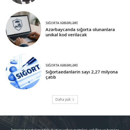
SIĞORTA XƏBƏRLƏRI
Azərbaycanda sığorta olunanlara
unikal kod veriləcək
SIĞORTA XƏBƏRLƏRI
Sığortaedənlərin sayı 2,27 milyona
çatıb
Daha yük
İnternet portalımızdakı bütün xəbər mətnləri, şəkillər və bənzər