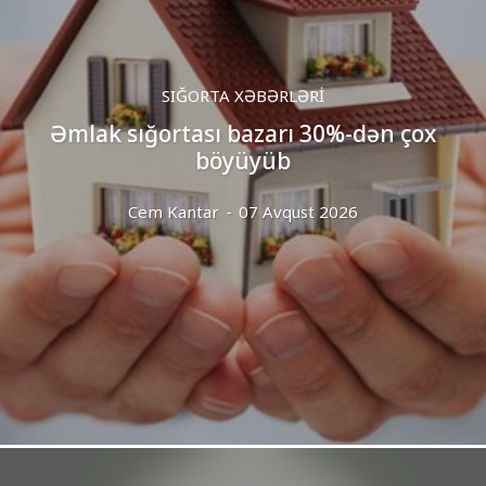
SIĞORTA XƏBƏRLƏRI
Əmlak sığortası bazarı 30%-dən çox
böyüyüb
Cem Kantar
-
07 Avqust 2026