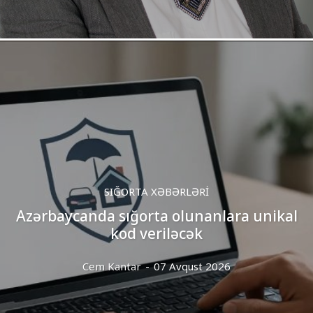
SIĞORTA XƏBƏRLƏRI
Azərbaycanda sığorta olunanlara unikal
kod veriləcək
Cem Kantar
-
07 Avqust 2026