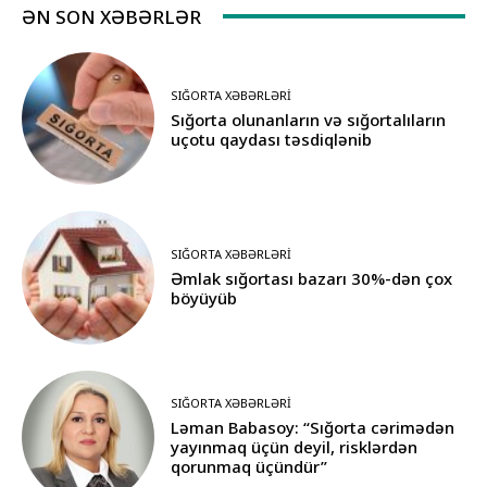
ƏN SON XƏBƏRLƏR
SIĞORTA XƏBƏRLƏRI
Sığorta olunanların və sığortalıların
uçotu qaydası təsdiqlənib
SIĞORTA XƏBƏRLƏRI
Əmlak sığortası bazarı 30%-dən çox
böyüyüb
SIĞORTA XƏBƏRLƏRI
Ləman Babasoy: “Sığorta cərimədən
yayınmaq üçün deyil, risklərdən
qorunmaq üçündür”