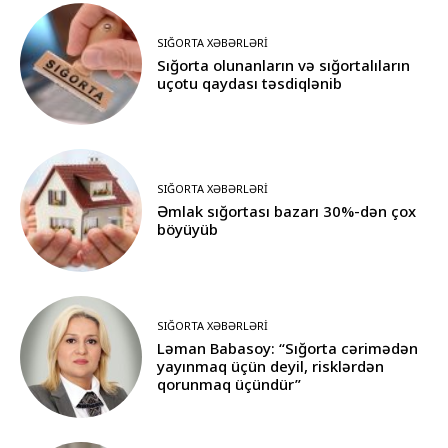
SIĞORTA XƏBƏRLƏRI
Sığorta olunanların və sığortalıların
uçotu qaydası təsdiqlənib
SIĞORTA XƏBƏRLƏRI
Əmlak sığortası bazarı 30%-dən çox
böyüyüb
SIĞORTA XƏBƏRLƏRI
Ləman Babasoy: “Sığorta cərimədən
yayınmaq üçün deyil, risklərdən
qorunmaq üçündür”