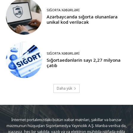
SIĞORTA XƏBƏRLƏRI
Azərbaycanda sığorta olunanlara
unikal kod veriləcək
SIĞORTA XƏBƏRLƏRI
Sığortaedənlərin sayı 2,27 milyona
çatıb
Daha yük
İnternet portalımızdakı bütün xəbər mətnləri, şəkillər və bənzər
məzmunun hüquqları Sigortamedya Yayıncılık A.Ş. Mənbə verilsə də,
icazəsiz, heç bir şəkildə, yazılı və ya elektron mühitdə istifadə edilə