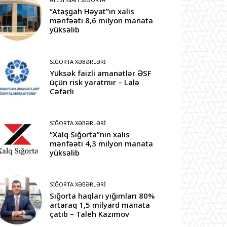
“Atəşgah Həyat”ın xalis
mənfəəti 8,6 milyon manata
yüksəlib
SIĞORTA XƏBƏRLƏRI
Yüksək faizli əmanətlər ƏSF
üçün risk yaratmır – Lalə
Cəfərli
SIĞORTA XƏBƏRLƏRI
“Xalq Sığorta”nın xalis
mənfəəti 4,3 milyon manata
yüksəlib
SIĞORTA XƏBƏRLƏRI
Sığorta haqları yığımları 80%
artaraq 1,5 milyard manata
çatıb – Taleh Kazımov