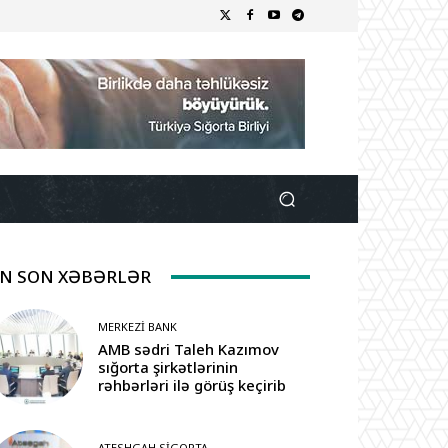
N SON XƏBƏRLƏR
MERKEZI BANK
AMB sədri Taleh Kazımov
sığorta şirkətlərinin
rəhbərləri ilə görüş keçirib
ATESHGAH SIGORTA