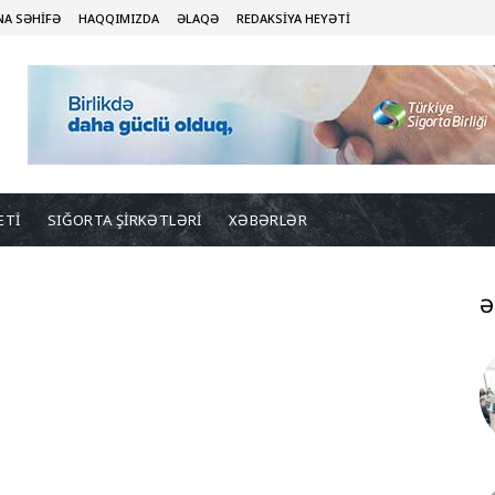
NA SƏHİFƏ
HAQQIMIZDA
ƏLAQƏ
REDAKSİYA HEYƏTİ
ETİ
SIĞORTA ŞİRKƏTLƏRİ
XƏBƏRLƏR
Ə