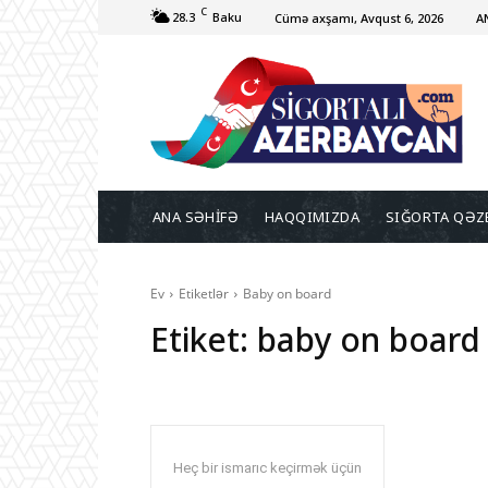
C
28.3
Baku
Cümə axşamı, Avqust 6, 2026
A
ANA SƏHİFƏ
HAQQIMIZDA
SIĞORTA QƏZ
Ev
Etiketlər
Baby on board
Etiket:
baby on board
Heç bir ismarıc keçirmək üçün