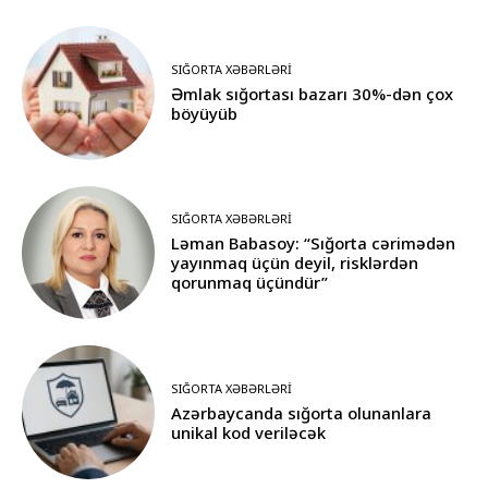
SIĞORTA XƏBƏRLƏRI
Əmlak sığortası bazarı 30%-dən çox
böyüyüb
SIĞORTA XƏBƏRLƏRI
Ləman Babasoy: “Sığorta cərimədən
yayınmaq üçün deyil, risklərdən
qorunmaq üçündür”
SIĞORTA XƏBƏRLƏRI
Azərbaycanda sığorta olunanlara
unikal kod veriləcək