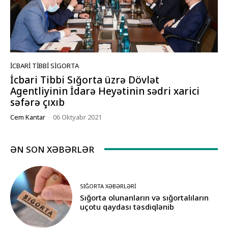
İCBARI TIBBI SIGORTA
İcbari Tibbi Sığorta üzrə Dövlət
Agentliyinin İdarə Heyətinin sədri xarici
səfərə çıxıb
Cem Kantar
-
06 Oktyabr 2021
ƏN SON XƏBƏRLƏR
SIĞORTA XƏBƏRLƏRI
Sığorta olunanların və sığortalıların
uçotu qaydası təsdiqlənib