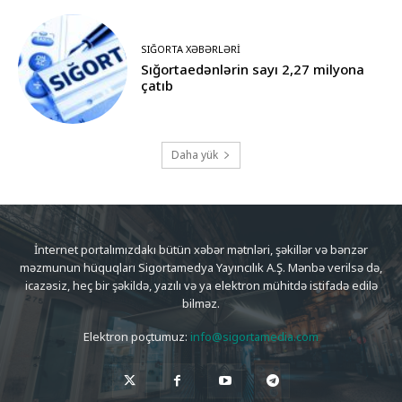
SIĞORTA XƏBƏRLƏRI
Sığortaedənlərin sayı 2,27 milyona
çatıb
Daha yük
İnternet portalımızdakı bütün xəbər mətnləri, şəkillər və bənzər
məzmunun hüquqları Sigortamedya Yayıncılık A.Ş. Mənbə verilsə də,
icazəsiz, heç bir şəkildə, yazılı və ya elektron mühitdə istifadə edilə
bilməz.
Elektron poçtumuz:
info@sigortamedia.com