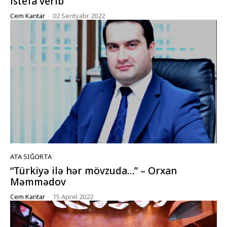
istefa verib
Cem Kantar
-
02 Sentyabr 2022
ATA SIĞORTA
“Türkiyə ilə hər mövzuda…” – Orxan
Məmmədov
Cem Kantar
-
15 Aprel 2022