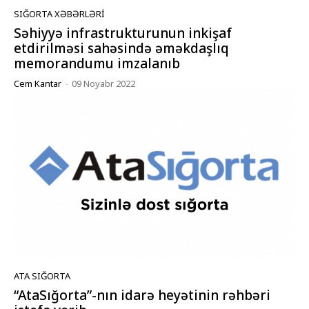
SIĞORTA XƏBƏRLƏRI
Səhiyyə infrastrukturunun inkişaf
etdirilməsi sahəsində əməkdaşlıq
memorandumu imzalanıb
Cem Kantar
-
09 Noyabr 2022
ATA SIĞORTA
“AtaSığorta”-nın idarə heyətinin rəhbəri