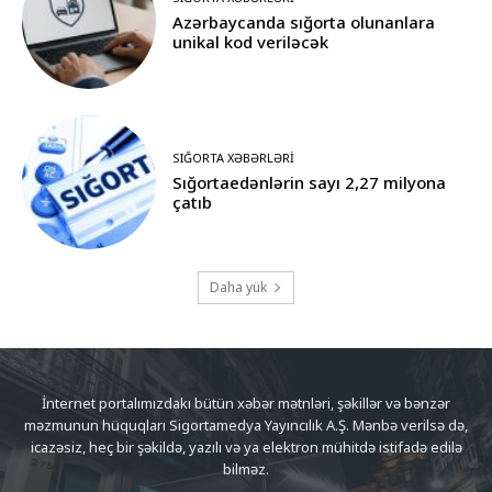
Azərbaycanda sığorta olunanlara
unikal kod veriləcək
SIĞORTA XƏBƏRLƏRI
Sığortaedənlərin sayı 2,27 milyona
çatıb
Daha yük
İnternet portalımızdakı bütün xəbər mətnləri, şəkillər və bənzər
məzmunun hüquqları Sigortamedya Yayıncılık A.Ş. Mənbə verilsə də,
icazəsiz, heç bir şəkildə, yazılı və ya elektron mühitdə istifadə edilə
bilməz.