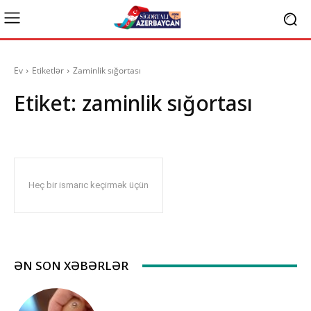
Ev
Etiketlər
Zaminlik sığortası
Etiket:
zaminlik sığortası
Heç bir ismarıc keçirmək üçün
ƏN SON XƏBƏRLƏR