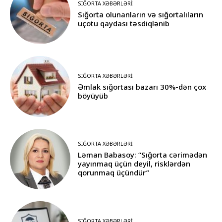
SIĞORTA XƏBƏRLƏRI
Sığorta olunanların və sığortalıların
uçotu qaydası təsdiqlənib
SIĞORTA XƏBƏRLƏRI
Əmlak sığortası bazarı 30%-dən çox
böyüyüb
SIĞORTA XƏBƏRLƏRI
Ləman Babasoy: “Sığorta cərimədən
yayınmaq üçün deyil, risklərdən
qorunmaq üçündür”
SIĞORTA XƏBƏRLƏRI