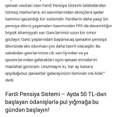
qənaət vasitəsi olan Fərdi Pensiya Sistemi tələbələrdən
tutmuş məmurlara, ev xanımlarından əkinçilərə qədər
hamının qazandığı bir sistemdir. Fərdlərin daha yaxşı bir
pensiya dövrü yaşamaları baxımından FPS-də davamlılığın
böyük əhəmiyyəti var. Gənclərimizi uzun bir ömür
gözləyir. Gənc yaşlarından başlanacaq qənaətin pensiya
dövründə əks olunması çox daha təsirli olacaqdır. Bu
səbəbdən gənclərimizə cib xərcliyindən və ya
qazanclarından gələcəkləri üçün qənaət etmələrini
məsləhət görürəm. Unutmayın ki, hər ay kənara
qoyduğunuz qənaətlər gələcəyinizin təminatı ola bilər.”
dedi.
Fərdi Pensiya Sistemi – Ayda 50 TL-dən
başlayan ödənişlərlə pul yığmağa bu
gündən başlayın!