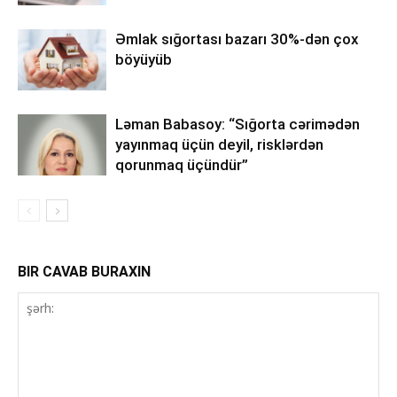
Əmlak sığortası bazarı 30%-dən çox
böyüyüb
Ləman Babasoy: “Sığorta cərimədən
yayınmaq üçün deyil, risklərdən
qorunmaq üçündür”
BIR CAVAB BURAXIN