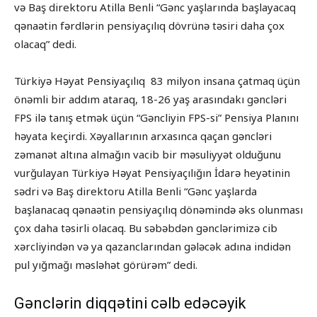
və Baş direktoru Atilla Benli “Gənc yaşlarında başlayacaq
qənaətin fərdlərin pensiyaçılıq dövrünə təsiri daha çox
olacaq” dedi.
Türkiyə Həyat Pensiyaçılıq 83 milyon insana çatmaq üçün
önəmli bir addım ataraq, 18-26 yaş arasındakı gəncləri
FPS ilə tanış etmək üçün “Gəncliyin FPS-si” Pensiya Planını
həyata keçirdi. Xəyallarının arxasınca qaçan gəncləri
zəmanət altına almağın vacib bir məsuliyyət olduğunu
vurğulayan Türkiyə Həyat Pensiyaçılığın İdarə heyətinin
sədri və Baş direktoru Atilla Benli “Gənc yaşlarda
başlanacaq qənaətin pensiyaçılıq dönəmində əks olunması
çox daha təsirli olacaq. Bu səbəbdən gənclərimizə cib
xərcliyindən və ya qazanclarından gələcək adına indidən
pul yığmağı məsləhət görürəm” dedi.
Gənclərin diqqətini cəlb edəcəyik