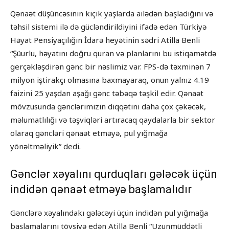
Qənaət düşüncəsinin kiçik yaşlarda ailədən başladığını və
təhsil sistemi ilə də gücləndirildiyini ifadə edən Türkiyə
Həyat Pensiyaçılığın İdarə heyətinin sədri Atilla Benli
“Şüurlu, həyatını doğru quran və planlarını bu istiqamətdə
gerçəkləşdirən gənc bir nəslimiz var. FPS-də təxminən 7
milyon iştirakçı olmasına baxmayaraq, onun yalnız 4.19
faizini 25 yaşdan aşağı gənc təbəqə təşkil edir. Qənaət
mövzusunda gənclərimizin diqqətini daha çox çəkəcək,
məlumatlılığı və təşviqləri artıracaq qaydalarla bir sektor
olaraq gəncləri qənaət etməyə, pul yığmağa
yönəltməliyik” dedi.
Gənclər xəyalını qurduqları gələcək üçün
indidən qənaət etməyə başlamalıdır
Gənclərə xəyalındakı gələcəyi üçün indidən pul yığmağa
başlamalarını tövsiyə edən Atilla Benli “Uzunmüddətli