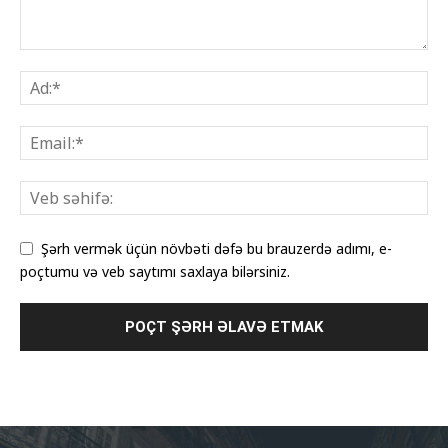
Şərh vermək üçün növbəti dəfə bu brauzerdə adımı, e-
poçtumu və veb saytımı saxlaya bilərsiniz.