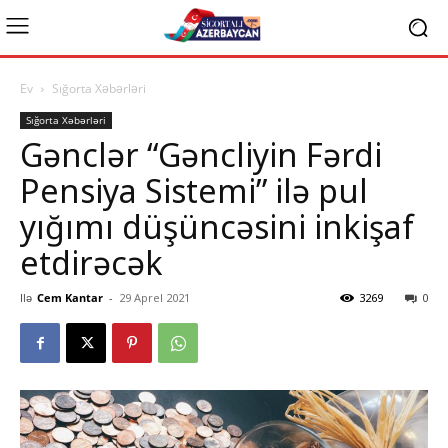
Ev
Sığorta Xəbərləri
Sığorta Xəbərləri
Gənclər “Gəncliyin Fərdi
Pensiya Sistemi” ilə pul
yığımı düşüncəsini inkişaf
etdirəcək
Ilə
Cem Kantar
-
29 Aprel 2021
3269
0