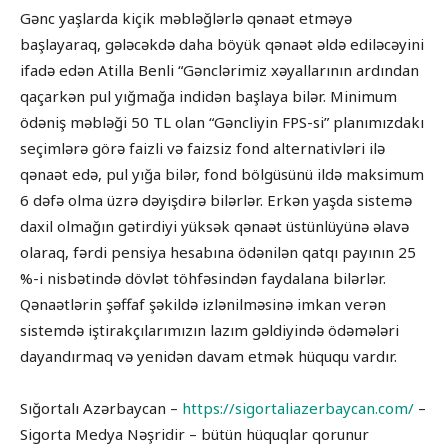
Gənc yaşlarda kiçik məbləğlərlə qənaət etməyə
başlayaraq, gələcəkdə daha böyük qənaət əldə ediləcəyini
ifadə edən Atilla Benli “Gənclərimiz xəyallarının ardından
qaçarkən pul yığmağa indidən başlaya bilər. Minimum
ödəniş məbləği 50 TL olan “Gəncliyin FPS-si” planımızdakı
seçimlərə görə faizli və faizsiz fond alternativləri ilə
qənaət edə, pul yığa bilər, fond bölgüsünü ildə maksimum
6 dəfə olma üzrə dəyişdirə bilərlər. Erkən yaşda sistemə
daxil olmağın gətirdiyi yüksək qənaət üstünlüyünə əlavə
olaraq, fərdi pensiya hesabına ödənilən qatqı payının 25
%-i nisbətində dövlət töhfəsindən faydalana bilərlər.
Qənaətlərin şəffaf şəkildə izlənilməsinə imkan verən
sistemdə iştirakçılarımızın lazım gəldiyində ödəmələri
dayandırmaq və yenidən davam etmək hüququ vardır.
Sığortalı Azərbaycan –
https://sigortaliazerbaycan.com/
–
Sigorta Medya Nəşridir – bütün hüquqlar qorunur