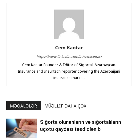
Cem Kantar
https://www.linkedin.com/in/cemkantar/
Cem Kantar Founder & Editor of Sigortalı Azərbaycan.
Insurance and Insurtech reporter covering the Azerbaijani
insurance market.
MƏQALƏLƏR
MÜƏLLIF DAHA ÇOX
Sığorta olunanların və sığortalıların
uçotu qaydası təsdiqlənib