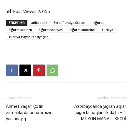
Post Views:
2. 055
ETIKETLƏR
atilla benli
Fərdi Pensiya Sistemi
sığorta
Sığorta sektoru
Sığorta sənayesi
sığorta xəbərləri
Türkiyə
Türkiyə Həyat Pensiyaçılıq
Əvvəlki məqalə
Növbəti məqalədə
Ahmet Yaşar: Çətin
Azərbaycanda yığılan aqrar
zamanlarda əsnafımızın
sığorta haqları ilk dəfə – 1
yanındayıq
MİLYON MANATI KEÇDİ