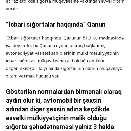
etiraz etdikdə sığorta müqaviləsinə vaxtından əvvəl xitam
verilir.
“İcbari sığortalar haqqında” Qanun
“İcbari sığortalar haqqında” Qanunun 51.3-cü maddəsində
isə deyilir ki, bu Qanuna uyğun olaraq bağlanmış
avtonəqliyyat vasitəsi sahiblərinin mülki məsuliyyətinin
icbari sığortası müqaviləsinin aid olduğu əmlakın
özgəninkiləşdirildiyi halda sığortalının həmin müqaviləyə
xitam vermək hüququ var.
Göstərilən normalardan birmənalı olaraq
aydın olur ki, avtomobil bir şəxsin
adından digər şəxsin adına keçdikdə
əvvəlki mülkiyyətçinin malik olduğu
sığorta şəhadətnaməsi yalnız 3 halda