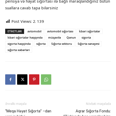
pensiya və həyat sığortası ilə bağlı maraqlandığınız bütün
suallara cavab tapa bilərsiniz
Post Views:
2. 139
ETIKETLƏR
avtomobil
avtomobil sığortası
İcbari sığortalar
İcbari sığortalar haqqında
müqavilə
Qanun
sigorta
sigorta haqqinda
sığorta
Sığorta sektoru
Sığorta sənayesi
sığorta xəbərləri
Əvvəlki məqalə
Növbəti məqalədə
“Meqa Həyat Sığorta” –dan
Aqrar Sığorta Fondu: