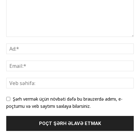
Şərh vermək üçün növbəti dəfə bu brauzerdə adımı, e-
poçtumu və veb saytımı saxlaya bilərsiniz.