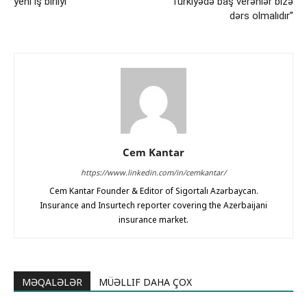
yeni iş birliyi
“Türkiyədə baş verənlər bizə
dərs olmalıdır”
Cem Kantar
https://www.linkedin.com/in/cemkantar/
Cem Kantar Founder & Editor of Sigortalı Azərbaycan.
Insurance and Insurtech reporter covering the Azerbaijani
insurance market.
MƏQALƏLƏR
MÜƏLLIF DAHA ÇOX