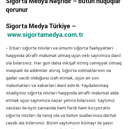
Sigorta Medya Nəşridir – bütün hüquqlar
qorunur
Sigorta Medya Türkiye –
www.sigortamedya.com.tr
– İcbari sığorta növləri və ümumi sığorta fəaliyyətləri
haqqında ətraflı məlumat almaq üçün veb saytımıza daxil
ola bilərsiniz. Hər gün daha inkişaf etmiş cəmiyyət olmaq
məqsədi ilə addımlar atırıq. Sığorta xidmətlərinin nə
qədər vacib olduğunu izah etmək, üçün ən son
məlumatları və xəbərləri daxil edirik. Faydalanmaq
istədiyiniz sığorta növləri haqqında ətraflı məlumat əldə
etmək üçün saytımıza nəzər yetirə bilərsiniz. Saytımız
vasitəsi ilə eyni zamanda həm fərdi həm korporativ
sığorta növləri ilə tanış ola və bütün suallarınıza dərhal
cavab ala bilərsiniz. Bizim saytımızın köməyi ilə şəxsi