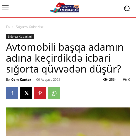
Ev
Sığorta Xəbərləri
Sığorta Xəbərləri
Avtomobili başqa adamın
adına keçirdikdə icbari
sığorta qüvvədən düşür?
Ilə
Cem Kantar
-
06 Avqust 2021
2564
0