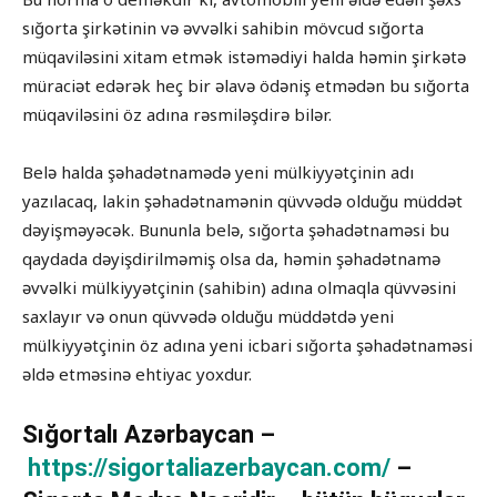
sığorta şirkətinin və əvvəlki sahibin mövcud sığorta
müqaviləsini xitam etmək istəmədiyi halda həmin şirkətə
müraciət edərək heç bir əlavə ödəniş etmədən bu sığorta
müqaviləsini öz adına rəsmiləşdirə bilər.
Belə halda şəhadətnamədə yeni mülkiyyətçinin adı
yazılacaq, lakin şəhadətnamənin qüvvədə olduğu müddət
dəyişməyəcək. Bununla belə, sığorta şəhadətnaməsi bu
qaydada dəyişdirilməmiş olsa da, həmin şəhadətnamə
əvvəlki mülkiyyətçinin (sahibin) adına olmaqla qüvvəsini
saxlayır və onun qüvvədə olduğu müddətdə yeni
mülkiyyətçinin öz adına yeni icbari sığorta şəhadətnaməsi
əldə etməsinə ehtiyac yoxdur.
Sığortalı Azərbaycan –
https://sigortaliazerbaycan.com/
–