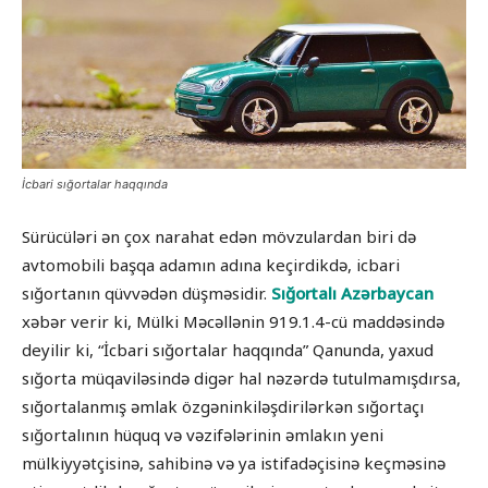
İcbari sığortalar haqqında
Sürücüləri ən çox narahat edən mövzulardan biri də
avtomobili başqa adamın adına keçirdikdə, icbari
sığortanın qüvvədən düşməsidir.
Sığortalı Azərbaycan
xəbər verir ki, Mülki Məcəllənin 919.1.4-cü maddəsində
deyilir ki, “İcbari sığortalar haqqında” Qanunda, yaxud
sığorta müqaviləsində digər hal nəzərdə tutulmamışdırsa,
sığortalanmış əmlak özgəninkiləşdirilərkən sığortaçı
sığortalının hüquq və vəzifələrinin əmlakın yeni
mülkiyyətçisinə, sahibinə və ya istifadəçisinə keçməsinə