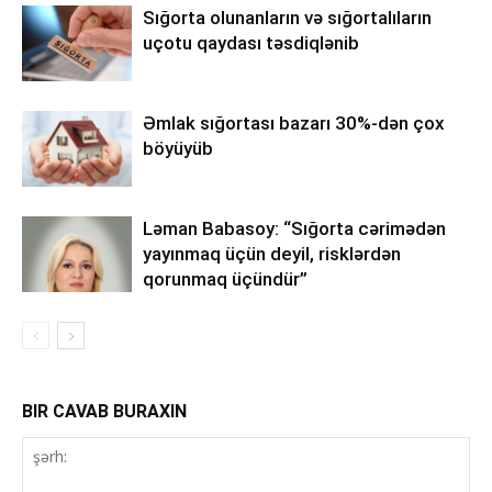
Sığorta olunanların və sığortalıların
uçotu qaydası təsdiqlənib
Əmlak sığortası bazarı 30%-dən çox
böyüyüb
Ləman Babasoy: “Sığorta cərimədən
yayınmaq üçün deyil, risklərdən
qorunmaq üçündür”
BIR CAVAB BURAXIN