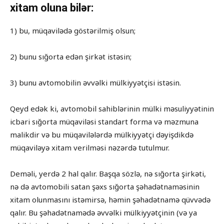
xitam oluna bilər:
1) bu, müqavilədə göstərilmiş olsun;
2) bunu sığorta edən şirkət istəsin;
3) bunu avtomobilin əvvəlki mülkiyyətçisi istəsin.
Qeyd edək ki, avtomobil sahiblərinin mülki məsuliyyətinin
icbari sığorta müqaviləsi standart forma və məzmuna
malikdir və bu müqavilələrdə mülkiyyətçi dəyişdikdə
müqaviləyə xitam verilməsi nəzərdə tutulmur.
Deməli, yerdə 2 hal qalır. Başqa sözlə, nə sığorta şirkəti,
nə də avtomobili satan şəxs sığorta şəhadətnaməsinin
xitam olunmasını istəmirsə, həmin şəhadətnamə qüvvədə
qalır. Bu şəhadətnamədə əvvəlki mülkiyyətçinin (və ya