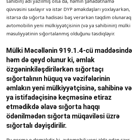
sahibin) adı yazılmış olsa da, həmin şəhadətnamə
qüvvəsini saxlayır və istər DYP əməkdaşları yoxlayarkən,
istərsə də sığorta hadisəsi baş verərkən təqdim olunaraq
avtomobilin yeni mülkiyyətçisinin (və ya sahibinin) mülki
məsuliyyətinin sığortalanmış olduğunu təsdiqləyir.
Mülki Məcəllənin 919.1.4-cü maddəsində
həm də qeyd olunur ki, əmlak
özgəninkiləşdirilərkən sığortaçı
sığortalının hüquq və vəzifələrinin
əmlakın yeni mülkiyyətçisinə, sahibinə və
ya istifadəçisinə keçməsinə etiraz
etmədikdə əlavə sığorta haqqı
ödənilmədən sığorta müqaviləsi üzrə
sığortalı dəyişdirilir.
Bu norma o deməkdir ki, avtomobili yeni əldə edən şəxs