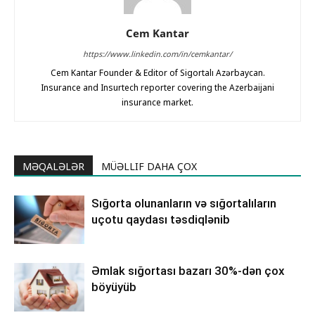
Cem Kantar
https://www.linkedin.com/in/cemkantar/
Cem Kantar Founder & Editor of Sigortalı Azərbaycan.
Insurance and Insurtech reporter covering the Azerbaijani
insurance market.
MƏQALƏLƏR
MÜƏLLIF DAHA ÇOX
Sığorta olunanların və sığortalıların
uçotu qaydası təsdiqlənib
Əmlak sığortası bazarı 30%-dən çox
böyüyüb