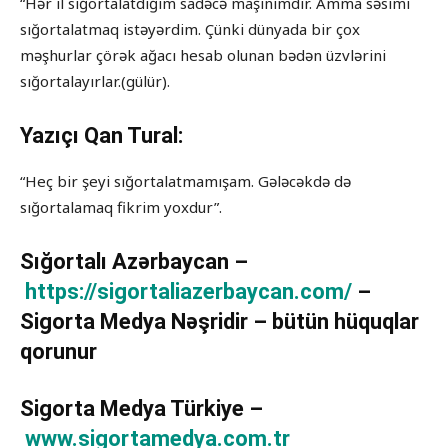
“Hər il sığortalatdığım sadəcə maşınımdır. Amma səsimi
sığortalatmaq istəyərdim. Çünki dünyada bir çox
məşhurlar çörək ağacı hesab olunan bədən üzvlərini
sığortalayırlar.(gülür).
Yazıçı Qan Tural:
“Heç bir şeyi sığortalatmamışam. Gələcəkdə də
sığortalamaq fikrim yoxdur”.
Sığortalı Azərbaycan –
https://sigortaliazerbaycan.com/
–
Sigorta Medya Nəşridir – bütün hüquqlar
qorunur
Sigorta Medya Türkiye –
www.sigortamedya.com.tr