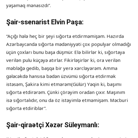
yaşamaq mənasızdı”.
Şair-ssenarist Elvin Paşa:
“Açığı hələ heç bir şeyi sığorta etdirməmişəm. Hazırda
Azərbaycanda sığorta mədəniyyəti çox populyar olmadığı
üçün çoxları bunu başa düşmür. Elə bilirlər ki, sığortaya
verilən pulu küçəyə atırlar. Fikirləşirlər ki, ora verilən
məbləğə gedib, başqa bir yerə xərcləyərəm. Amma
gələcəkdə hansısa bədən üzvümü sığorta etdirmək
istəsəm, Şakira kimi etmərəm(Gülür) Yəqin ki, başımı
sığorta etdirərəm. Çünki çörəyim oradan çıxır. Maşınım
isə sığortalıdır, onu da öz istəyimlə etməmişəm. Məcburi
sığorta etdiriblər”.
Şair-qiraətçi Xəzər Süleymanlı: