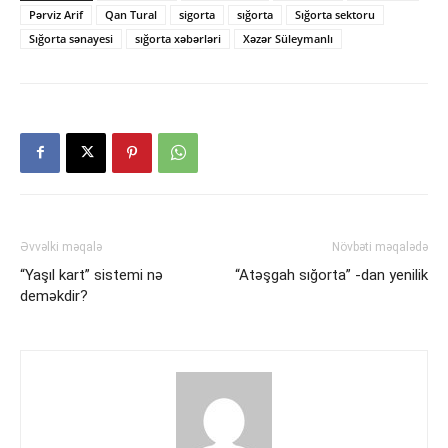
Pərviz Arif
Qan Tural
sigorta
sığorta
Sığorta sektoru
Sığorta sənayesi
sığorta xəbərləri
Xəzər Süleymanlı
Əvvəlki məqalə
Növbəti məqalədə
“Yaşıl kart” sistemi nə
“Atəşgah sığorta” -dan yenilik
deməkdir?