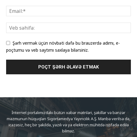
Şərh vermək üçün növbəti dəfə bu brauzerdə adımı, e-
poçtumu və veb saytımı saxlaya bilərsiniz.
İnternet portalımızdakı bütün xəbər mətnləri, şəkillər və bənzər
məzmunun hüquqları Sigortamedya Yayıncılık A.Ş. Mənbə verilsə də,
icazəsiz, heç bir şəkildə, yazılı və ya elektron mühitdə istifadə edilə
bilməz.