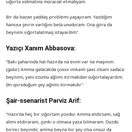
sığorta xidmətinə müraciət etməliyəm.
Bir də bəzən yaddaş problemi yaşayıram. Yazdığım
hansısa şeirin varlığını belə unuduram. Ona görə də
beynimi sığortalatmaq istəyərdim”.
Yazıçı Xanım Abbasova:
“Bakı şəhərində hal-hazırda nə evim var nə maşınım.
(gülür) Amma gələcəkdə çoxxx imkanlı şəxs olsam sadəcə
beynimi, yəni özümü ağlımı itirməkdən suğortalayardım.
Ən qorxduğum şey ağlımı itirməkdir”.
Şair-ssenarist Pərviz Arif:
“Hazırda heç bir sığortam yoxdur. Amma etdirsəm, sağ
əlimi etdirərəm, çünki o olmasa yaza bilmərəm. Düzdü
birinci beyindir, amma beynə bir şey olsa onsuz da