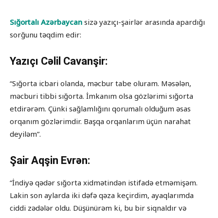
Sığortalı Azərbaycan
sizə yazıçı-şairlər arasında apardığı
sorğunu təqdim edir:
Yazıçı Cəlil Cavanşir:
“Sığorta icbari olanda, məcbur tabe oluram. Məsələn,
məcburi tibbi sığorta. İmkanım olsa gözlərimi sığorta
etdirərəm. Çünki sağlamlığını qorumalı olduğum əsas
orqanım gözlərimdir. Başqa orqanlarım üçün narahat
deyiləm”.
Şair Aqşin Evrən:
“İndiyə qədər sığorta xidmətindən istifadə etməmişəm.
Lakin son aylarda iki dəfə qəza keçirdim, ayaqlarımda
ciddi zədələr oldu. Düşünürəm ki, bu bir siqnaldır və