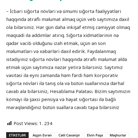
– İcbari sığorta növləri və ümumi sığorta fəaliyyətləri
haqqında ətraflı məlumat almaq üçün veb saytımıza daxil
ola bilərsiniz. Hər gün daha inkişaf etmiş cəmiyyət olmaq
məqsədi ilə addımlar atırıq. Sığorta xidmətlərinin nə
qədər vacib olduğunu izah etmək, üçün ən son
məlumatları və xəbərləri daxil edirik. Faydalanmaq
istədiyiniz sığorta növləri haqqında ətraflı məlumat əldə
etmək üçün saytımıza nəzər yetirə bilərsiniz. Saytımız
vasitəsi ilə eyni zamanda həm fərdi həm korporativ
sığorta növləri ilə tanış ola və bütün suallarınıza dərhal
cavab ala bilərsiniz, Hesablama Palatası. Bizim saytımızın
köməyi ilə şəxsi pensiya və həyat sığortası ilə bağlı
maraqlandığınız bütün suallara cavab tapa bilərsiniz
Post Views:
1. 234
ETIKETLƏR
Aqşin Evrən
Cəlil Cavanşir
Elvin Paşa
Məşhurlar