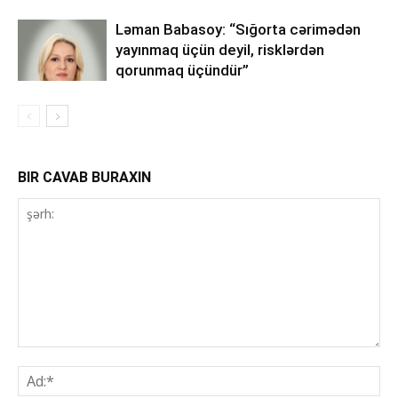
Ləman Babasoy: “Sığorta cərimədən
yayınmaq üçün deyil, risklərdən
qorunmaq üçündür”
BIR CAVAB BURAXIN