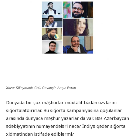
Xəzər Süleymanlı-Cəlil Cavanşir-Aqşin Evrən
Dünyada bir çox məşhurlar müxtəlif bədən üzvlərini
sığortalatdırırlar. Bu sığorta kampaniyasına qoşulanlar
arasında dünyaca məşhur yazarlar da var. Bəs Azərbaycan
ədəbiyyatının nümayəndələri necə? İndiyə qədər sığorta
xidmətindən istifadə ediblərmi?