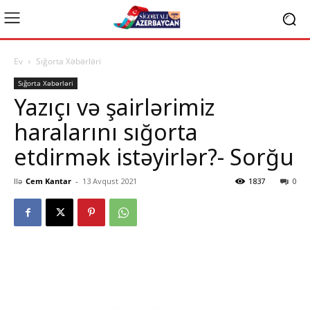
Ev
Sığorta Xəbərləri
Sığorta Xəbərləri
Yazıçı və şairlərimiz
haralarını sığorta
etdirmək istəyirlər?- Sorğu
Ilə
Cem Kantar
-
13 Avqust 2021
1837
0