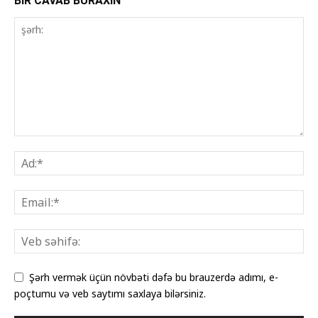
BIR CAVAB BURAXIN
Şərh vermək üçün növbəti dəfə bu brauzerdə adımı, e-
poçtumu və veb saytımı saxlaya bilərsiniz.