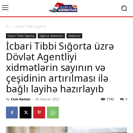
Ev
İcbari Tibbi Sigorta
İcbari Tibbi Sigorta
Sığorta Xəbərləri
Xəbərlər
İcbari Tibbi Sığorta üzrə
Dövlət Agentliyi
xidmətlərin sayının və
çeşidinin artırılması ilə
bağlı layihə hazırlayıb
Ilə
Cem Kantar
-
06 Yanvar 2022
1192
0