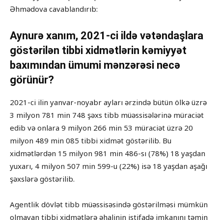
Əhmədova cavablandırıb:
Aynurə xanım, 2021-ci ildə vətəndaşlara
göstərilən tibbi xidmətlərin kəmiyyət
baxımından ümumi mənzərəsi necə
görünür?
2021-ci ilin yanvar-noyabr ayları ərzində bütün ölkə üzrə
3 milyon 781 min 748 şəxs tibb müəssisələrinə müraciət
edib və onlara 9 milyon 266 min 53 müraciət üzrə 20
milyon 489 min 085 tibbi xidmət göstərilib. Bu
xidmətlərdən 15 milyon 981 min 486-sı (78%) 18 yaşdan
yuxarı, 4 milyon 507 min 599-u (22%) isə 18 yaşdan aşağı
şəxslərə göstərilib.
Agentlik dövlət tibb müəssisəsində göstərilməsi mümkün
olmayan tibbi xidmətlərə əhalinin istifadə imkanını təmin