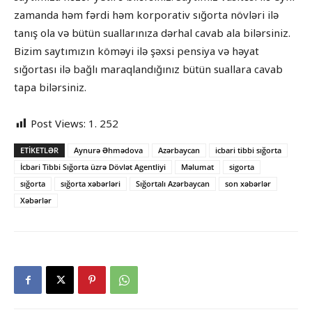
zamanda həm fərdi həm korporativ sığorta növləri ilə
tanış ola və bütün suallarınıza dərhal cavab ala bilərsiniz.
Bizim saytımızın köməyi ilə şəxsi pensiya və həyat
sığortası ilə bağlı maraqlandığınız bütün suallara cavab
tapa bilərsiniz.
Post Views:
1. 252
ETIKETLƏR
Aynurə Əhmədova
Azərbaycan
icbari tibbi sığorta
İcbari Tibbi Sığorta üzrə Dövlət Agentliyi
Məlumat
sigorta
sığorta
sığorta xəbərləri
Sığortalı Azərbaycan
son xəbərlər
Xəbərlər