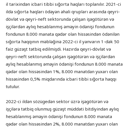
il tarixindən icbari tibbi sığorta haqları toplanılır. 2021-ci
ildə sığorta haqları ödəyən əhali qrupları arasında qeyri-
dövlət və qeyri-neft sektorunda çalışan işəgötürən və
işçilərdən aylıq hesablanmış əməyin ödənişi fondunun
fondunun 8.000 manata qədər olan hissəsindən ödənilən
sığorta haqqının məbləğinə 2022-ci il yanvarın 1-dək 50
faiz güzəşt tətbiq edilmişdi. Hazırda qeyri-dövlət və
qeyri-neft sektorunda çalışan işəgötürən və işçilərdən
aylıq hesablanmış əməyin ödənişi fondunun 8.000 manata
qədər olan hissəsindən 1%, 8.000 manatdan yuxarı olan
hissəsindən 0,5% miqdarında icbari tibbi sığorta haqqı
tutulur.
2022-ci ildən sözügedən sektor üzrə işəgötürən və
işçilərə tətbiq olunmuş güzəşt müddəti bitdiyindən aylıq
hesablanmış əməyin ödənişi fondunun 8.000 manata
qədər olan hissəsindən 2%, 8.000 manatdan yuxarı olan