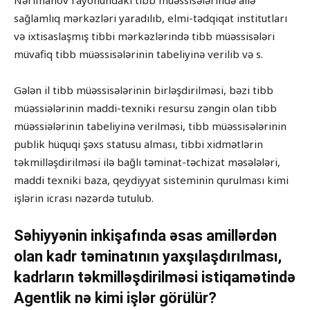
Nərimanov rayonundakı tibb müəssisələrində ailə
sağlamlıq mərkəzləri yaradılıb, elmi-tədqiqat institutları
və ixtisaslaşmış tibbi mərkəzlərində tibb müəssisələri
müvafiq tibb müəssisələrinin tabeliyinə verilib və s.
Gələn il tibb müəssisələrinin birləşdirilməsi, bəzi tibb
müəssiələrinin maddi-texniki resursu zəngin olan tibb
müəssiələrinin tabeliyinə verilməsi, tibb müəssisələrinin
publik hüquqi şəxs statusu alması, tibbi xidmətlərin
təkmilləşdirilməsi ilə bağlı təminat-təchizat məsələləri,
maddi texniki baza, qeydiyyat sisteminin qurulması kimi
işlərin icrası nəzərdə tutulub.
Səhiyyənin inkişafında əsas amillərdən
olan kadr təminatının yaxşılaşdırılması,
kadrların təkmilləşdirilməsi istiqamətində
Agentlik nə kimi işlər görülür?