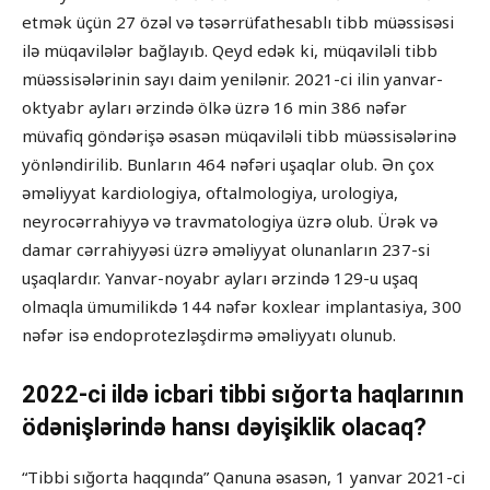
etmək üçün 27 özəl və təsərrüfathesablı tibb müəssisəsi
ilə müqavilələr bağlayıb. Qeyd edək ki, müqaviləli tibb
müəssisələrinin sayı daim yenilənir. 2021-ci ilin yanvar-
oktyabr ayları ərzində ölkə üzrə 16 min 386 nəfər
müvafiq göndərişə əsasən müqaviləli tibb müəssisələrinə
yönləndirilib. Bunların 464 nəfəri uşaqlar olub. Ən çox
əməliyyat kardiologiya, oftalmologiya, urologiya,
neyrocərrahiyyə və travmatologiya üzrə olub. Ürək və
damar cərrahiyyəsi üzrə əməliyyat olunanların 237-si
uşaqlardır. Yanvar-noyabr ayları ərzində 129-u uşaq
olmaqla ümumilikdə 144 nəfər koxlear implantasiya, 300
nəfər isə endoprotezləşdirmə əməliyyatı olunub.
2022-ci ildə icbari tibbi sığorta haqlarının
ödənişlərində hansı dəyişiklik olacaq?
“Tibbi sığorta haqqında” Qanuna əsasən, 1 yanvar 2021-ci