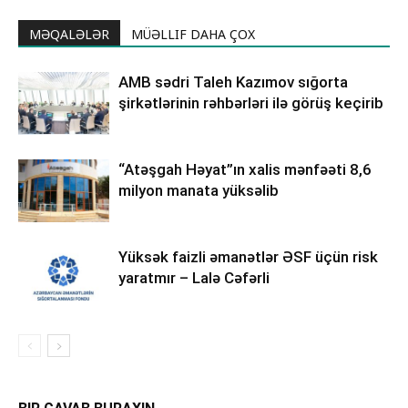
MƏQALƏLƏR
MÜƏLLIF DAHA ÇOX
AMB sədri Taleh Kazımov sığorta
şirkətlərinin rəhbərləri ilə görüş keçirib
“Atəşgah Həyat”ın xalis mənfəəti 8,6
milyon manata yüksəlib
Yüksək faizli əmanətlər ƏSF üçün risk
yaratmır – Lalə Cəfərli