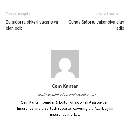
Əvvəlki məqalə
Növbəti məqalədə
Bu sığorta şirkəti vakansiya
Günay Sığorta vakansiya elan
elan edib
edib
Cem Kantar
https://www.linkedin.com/in/cemkantar/
Cem Kantar Founder & Editor of Sigortalı Azərbaycan.
Insurance and Insurtech reporter covering the Azerbaijani
insurance market.