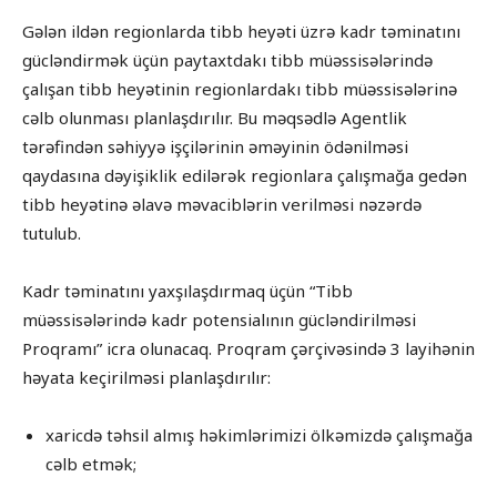
Gələn ildən regionlarda tibb heyəti üzrə kadr təminatını
gücləndirmək üçün paytaxtdakı tibb müəssisələrində
çalışan tibb heyətinin regionlardakı tibb müəssisələrinə
cəlb olunması planlaşdırılır. Bu məqsədlə Agentlik
tərəfindən səhiyyə işçilərinin əməyinin ödənilməsi
qaydasına dəyişiklik edilərək regionlara çalışmağa gedən
tibb heyətinə əlavə məvaciblərin verilməsi nəzərdə
tutulub.
Kadr təminatını yaxşılaşdırmaq üçün “Tibb
müəssisələrində kadr potensialının gücləndirilməsi
Proqramı” icra olunacaq. Proqram çərçivəsində 3 layihənin
həyata keçirilməsi planlaşdırılır:
xaricdə təhsil almış həkimlərimizi ölkəmizdə çalışmağa
cəlb etmək;