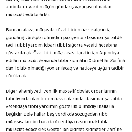
ambulator yardım üçün göndəriş vərəqəsi olmadan
müraciət edə bilərlər.
Bundan əlavə, müqaviləli özəl tibb müəssisələrində
göndəriş vərəqəsi olmadan pasiyentə stasionar şəraitdə
təcili tibbi yardım icbari tibbi sığorta vəsaiti hesabına
göstəriləcək. Özəl tibb müəssisəsi tərəfindən Agentliyə
edilən müraciət əsasında tibbi xidmətin Xidmətlər Zərfinə
daxil olub-olmadığı yoxlanılacaq və nəticəyə uyğun tədbir
görüləcək.
Digər əhəmiyyətli yenilik müxtəlif dövlət orqanlarının
tabeliyində olan tibb müəssisələrində stasionar şəraitdə
vətəndaşa tibbi yardımın göstərilə bilmədiyi hallarla
bağlıdır. Belə hallar baş verdikdə sözügedən tibb
müəssisələri bu barədə Agentliyə rəsmi məktubla
müraciət edəcəklər. Göstərilən xidmət Xidmətlər Zərfinə