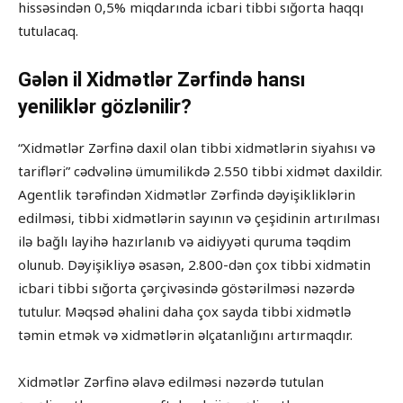
hissəsindən 0,5% miqdarında icbari tibbi sığorta haqqı
tutulacaq.
Gələn il Xidmətlər Zərfində hansı
yeniliklər gözlənilir?
“Xidmətlər Zərfinə daxil olan tibbi xidmətlərin siyahısı və
tarifləri” cədvəlinə ümumilikdə 2.550 tibbi xidmət daxildir.
Agentlik tərəfindən Xidmətlər Zərfində dəyişikliklərin
edilməsi, tibbi xidmətlərin sayının və çeşidinin artırılması
ilə bağlı layihə hazırlanıb və aidiyyəti quruma təqdim
olunub. Dəyişikliyə əsasən, 2.800-dən çox tibbi xidmətin
icbari tibbi sığorta çərçivəsində göstərilməsi nəzərdə
tutulur. Məqsəd əhalini daha çox sayda tibbi xidmətlə
təmin etmək və xidmətlərin əlçatanlığını artırmaqdır.
Xidmətlər Zərfinə əlavə edilməsi nəzərdə tutulan