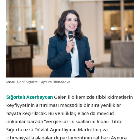
İcbari Tibbi Sığorta - Aynurə Əhmədova
Sığortalı Azərbaycan
Gələn il ölkəmizdə tibbi xidmətlərin
keyfiyyətinin artırılması məqsədilə bir sıra yeniliklər
həyata keçiriləcək. Bu yeniliklər, eləcə də mövcud
imkanlar barədə “vergiler.az”ın suallarını İcbari Tibbi
Sığorta üzrə Dövlət Agentliyinin Marketinq və
ictimaiyyətlə əlaqələr departamentinin rəhbəri Aynurə