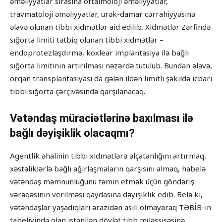
əməliyyatlar sırasına oftalmoloji əməliyyatlar,
travmatoloji əməliyyatlar, ürək-damar cərrahiyyəsinə
əlavə olunan tibbi xidmətlər aid edilib. Xidmətlər Zərfində
sığorta limiti tətbiq olunan tibbi xidmətlər –
endoprotezləşdirmə, koxlear implantasiya ilə bağlı
sığorta limitinin artırılması nəzərdə tutulub. Bundan əlavə,
orqan transplantasiyası da gələn ildən limitli şəkildə icbari
tibbi sığorta çərçivəsində qarşılanacaq.
Vətəndaş müraciətlərinə baxılması ilə
bağlı dəyişiklik olacaqmı?
Agentlik əhalinin tibbi xidmətlərə əlçatanlığını artırmaq,
xəstəliklərlə bağlı ağırlaşmaların qarşısını almaq, habelə
vətəndaş məmnunluğunu təmin etmək üçün göndəriş
vərəqəsinin verilməsi qaydasına dəyişiklik edib. Belə ki,
vətəndaşlar yaşadıqları ərazidən asılı olmayaraq TƏBİB-in
tabeliyində olan istənilən dövlət tibb müəssisəsinə