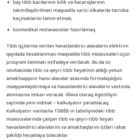
baş tibb bacılarının bilik və bacarıqlarının
təkmilləşdirilməsi məqsədilə xarici ölkələrdə təcrübə
keçməklərini təmin etmək;
biomedikal mütəxəssislər hazırlamaq.
Tibb işçilərinə verilən həvəsləndirici əlavələrin elektron
qaydada hesablanması məqsədilə tibb müəssisələri üçün
proqram təminatı istifadəyə veriləcək. Bu da öz
növbəsində tibb və qeyri-tibb heyətinin aldığı yekun
əməkhaqqının hansı əlavələr əsasında formalaşdığını
müəyyənləşdirməyə və həvəsləndirici əlavələrin vaxtında
alınmasına imkan verəcək. Əlavə olaraq Agentliyin
saytında yeni xidmət – kalkulyator yaradılacaq.
Kalkulyator vasitəsilə TƏBİB-in tabeliyindəki tibb
müəssisələrində çalışan tibb və qeyri-tibb heyəti
həvəsləndirici əlavələrini və əməkhaqlarını özləri rahat
şəkildə hesablaya biləcəklər.