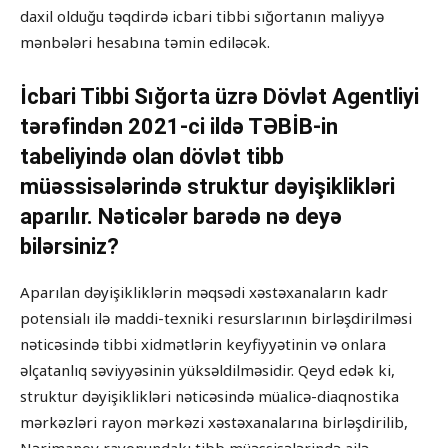
daxil olduğu təqdirdə icbari tibbi sığortanın maliyyə
mənbələri hesabına təmin ediləcək.
İcbari Tibbi Sığorta üzrə Dövlət Agentliyi
tərəfindən 2021-ci ildə TƏBİB-in
tabeliyində olan dövlət tibb
müəssisələrində struktur dəyişiklikləri
aparılır. Nəticələr barədə nə deyə
bilərsiniz?
Aparılan dəyişikliklərin məqsədi xəstəxanaların kadr
potensialı ilə maddi-texniki resurslarının birləşdirilməsi
nəticəsində tibbi xidmətlərin keyfiyyətinin və onlara
əlçatanlıq səviyyəsinin yüksəldilməsidir. Qeyd edək ki,
struktur dəyişiklikləri nəticəsində müalicə-diaqnostika
mərkəzləri rayon mərkəzi xəstəxanalarına birləşdirilib,