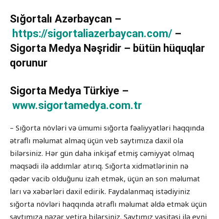
Sığortalı Azərbaycan –
https://sigortaliazerbaycan.com/
–
Sigorta Medya Nəşridir – bütün hüquqlar
qorunur
Sigorta Medya Türkiye –
www.sigortamedya.com.tr
– Sığorta növləri və ümumi sığorta fəaliyyətləri haqqında
ətraflı məlumat almaq üçün veb saytımıza daxil ola
bilərsiniz. Hər gün daha inkişaf etmiş cəmiyyət olmaq
məqsədi ilə addımlar atırıq. Sığorta xidmətlərinin nə
qədər vacib olduğunu izah etmək, üçün ən son məlumat
ları və xəbərləri daxil edirik. Faydalanmaq istədiyiniz
sığorta növləri haqqında ətraflı məlumat əldə etmək üçün
saytımıza nəzər yetirə bilərsiniz. Saytımız vasitəsi ilə eyni