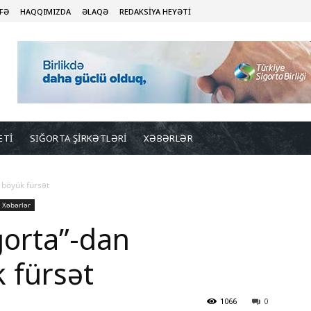
FƏ
HAQQIMIZDA
ƏLAQƏ
REDAKSİYA HEYƏTİ
ETİ
SIĞORTA ŞİRKƏTLƏRİ
XƏBƏRLƏR
 böyük fürsət
Xəbərlər
ğorta”-dan
 fürsət
1066
0