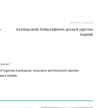
Növbəti məqalədə
b
Azərbaycanda fındıq bağlarının güzəştli sığortası
başlayıb
mkantar/
f Sigortalı Azərbaycan. Insurance and Insurtech reporter
rance market.