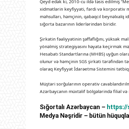
Qeyd edək ki, 2010-cu ildə təsis edilmiş “M
xidmətlərin keyfiyyəti, fərdi və korporativ m
məhsulları, həmçinin, qabaqcıl beynəlxalq i
sığorta bazarının liderlərindən biridir.
Şirkətin fəaliyyətinin şəffaflığını, yüksək mal
yönəlmiş strategiyasını həyata keçirmək məq
Hesabatı Standartlarına (MHBS) uyğun olaraq
olunur və həmçinin SGS şirkəti tərəfindən t
olaraq Keyfiyyət İdarəetmə Sistemini tətbiq 
Müştəri sorğularının operativ cavablandırılma
Azərbaycanın müxtəlif bölgələrində filial v
Sığortalı Azərbaycan –
https:/
Medya Nəşridir – bütün hüquqla