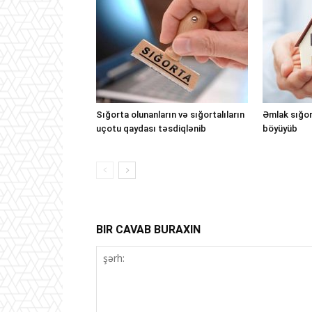
Sığorta olunanların və sığortalıların
Əmlak sığor
uçotu qaydası təsdiqlənib
böyüyüb
BIR CAVAB BURAXIN