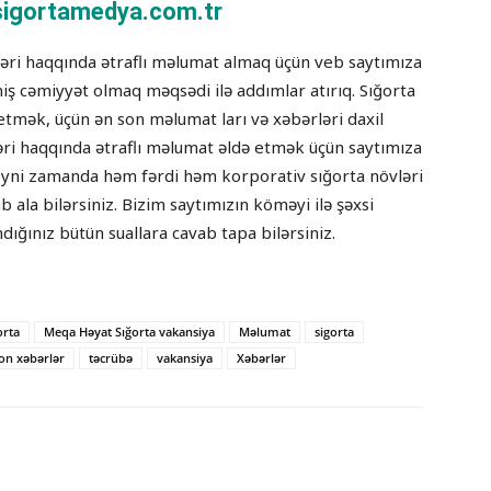
igortamedya.com.tr
tləri haqqında ətraflı məlumat almaq üçün veb saytımıza
tmiş cəmiyyət olmaq məqsədi ilə addımlar atırıq. Sığorta
etmək, üçün ən son məlumat ları və xəbərləri daxil
ləri haqqında ətraflı məlumat əldə etmək üçün saytımıza
lə eyni zamanda həm fərdi həm korporativ sığorta növləri
ab ala bilərsiniz. Bizim saytımızın köməyi ilə şəxsi
dığınız bütün suallara cavab tapa bilərsiniz.
orta
Meqa Həyat Sığorta vakansiya
Məlumat
sigorta
on xəbərlər
təcrübə
vakansiya
Xəbərlər