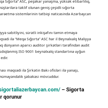
eqa Sığorta” ASC, peşəkar yanaşma, yüksək etibarlılıq,
üştərilərə təklif olunan geniş çeşidli sığorta
darəetmə sistemlərinin tətbiqi nəticəsində Azərbaycan
iyyə sabitliyini, sürətli inkişafını təmin etməyə
sədi ilə “Meqa Sığorta” ASC hər il Beynəlxalq Maliyyə
 dünyanın aparıcı auditor şirkətləri tərəfindən audit
əsdiqlənmiş ISO 9001 beynəlxalq standartına uyğun
edir.
sı məqsədi ilə Şirkətin Bakı ofisləri ilə yanaşı,
ə nümayəndəlik şəbəkəsi mövcuddur.
/sigortaliazerbaycan.com/
– Sigorta
r qorunur