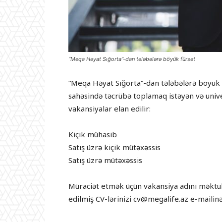
“Meqa Həyat Sığorta”-dan tələbələrə böyük fürsət
“Meqa Həyat Sığorta”-dan tələbələrə böyük 
sahəsində təcrübə toplamaq istəyən və univer
vakansiyalar elan edilir:
Kiçik mühasib
Satış üzrə kiçik mütəxəssis
Satış üzrə mütəxəssis
Müraciət etmək üçün vakansiya adını məktu
edilmiş CV-lərinizi cv@megalife.az e-mailinə