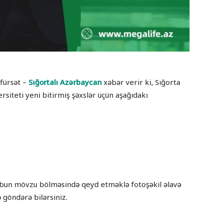
fürsət –
Sığortalı Azərbaycan
xəbər verir ki, Sığorta
siteti yeni bitirmiş şəxslər üçün aşağıdakı
bun mövzu bölməsində qeyd etməklə fotoşəkil əlavə
 göndərə bilərsiniz.