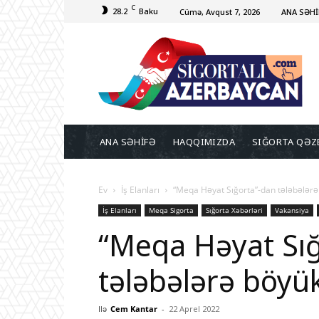
C
28.2
Baku
Cümə, Avqust 7, 2026
ANA SƏHİ
ANA SƏHİFƏ
HAQQIMIZDA
SIĞORTA QƏZ
Ev
İş Elanları
“Meqa Həyat Sığorta”-dan tələbələrə
İş Elanları
Meqa Sigorta
Sığorta Xəbərləri
Vakansiya
“Meqa Həyat Sı
tələbələrə böyük
Ilə
Cem Kantar
-
22 Aprel 2022