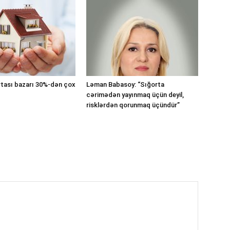
tası bazarı 30%-dən çox
Ləman Babasoy: “Sığorta
cərimədən yayınmaq üçün deyil,
risklərdən qorunmaq üçündür”