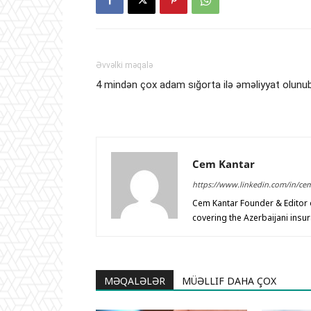
Əvvəlki məqalə
4 mindən çox adam sığorta ilə əməliyyat olunu
Cem Kantar
https://www.linkedin.com/in/ce
Cem Kantar Founder & Editor o
covering the Azerbaijani insu
MƏQALƏLƏR
MÜƏLLIF DAHA ÇOX