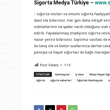
Sigorta Medya Türkiye –
www.s
– Sığorta növləri və ümumi sığorta fəaliyyə
daxil ola bilərsiniz. Hər gün daha inkişaf e
xidmətlərinin nə qədər vacib olduğunu izah 
edirik. Faydalanmaq istədiyiniz sığorta növ
nəzər yetirə bilərsiniz. Saytımız vasitəsi i
ilə tanış ola və bütün suallarınıza dərhal cav
pensiya və həyat sığortası ilə bağlı maraqlan
Post Views:
1. 113
ETIKETLƏR
Azərbaycan
iş elanı
Meqa Həyat Sığ
sığorta
sığorta xəbərləri
Sığortalı Azərbaycan
s