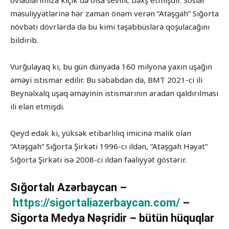
məsuliyyətlərinə hər zaman önəm verən “Atəşgah” Sığorta
növbəti dövrlərdə də bu kimi təşəbbüslərə qoşulacağını
bildirib.
Vurğulayaq ki, bu gün dünyada 160 milyona yaxın uşağın
əməyi istismar edilir. Bu səbəbdən də, BMT 2021-ci ili
Beynəlxalq uşaq əməyinin istismarının aradan qaldırılması
ili elan etmişdi.
Qeyd edək ki, yüksək etibarlılıq imicinə malik olan
“Atəşgah” Sığorta Şirkəti 1996-cı ildən, “Atəşgah Həyat”
Sığorta Şirkəti isə 2008-ci ildən fəaliyyət göstərir.
Sığortalı Azərbaycan –
https://sigortaliazerbaycan.com/
–
Sigorta Medya Nəşridir – bütün hüquqlar