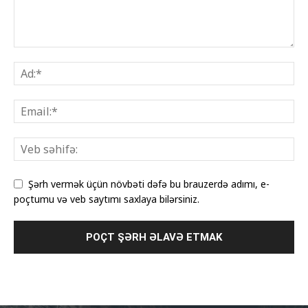
Şərh vermək üçün növbəti dəfə bu brauzerdə adımı, e-
poçtumu və veb saytımı saxlaya bilərsiniz.