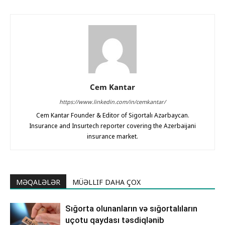
Cem Kantar
https://www.linkedin.com/in/cemkantar/
Cem Kantar Founder & Editor of Sigortalı Azərbaycan.
Insurance and Insurtech reporter covering the Azerbaijani
insurance market.
MƏQALƏLƏR
MÜƏLLIF DAHA ÇOX
Sığorta olunanların və sığortalıların
uçotu qaydası təsdiqlənib