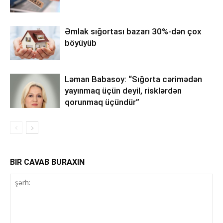
Əmlak sığortası bazarı 30%-dən çox
böyüyüb
Ləman Babasoy: “Sığorta cərimədən
yayınmaq üçün deyil, risklərdən
qorunmaq üçündür”
BIR CAVAB BURAXIN