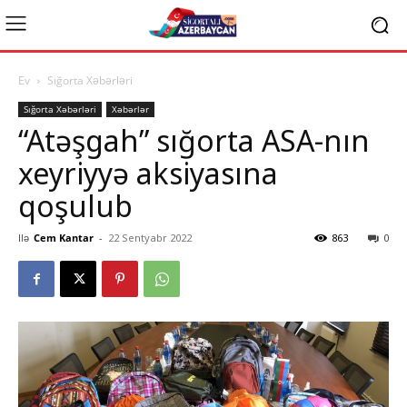
Ev
Sığorta Xəbərləri
Sığorta Xəbərləri
Xəbərlər
“Atəşgah” sığorta ASA-nın
xeyriyyə aksiyasına
qoşulub
Ilə
Cem Kantar
-
22 Sentyabr 2022
863
0