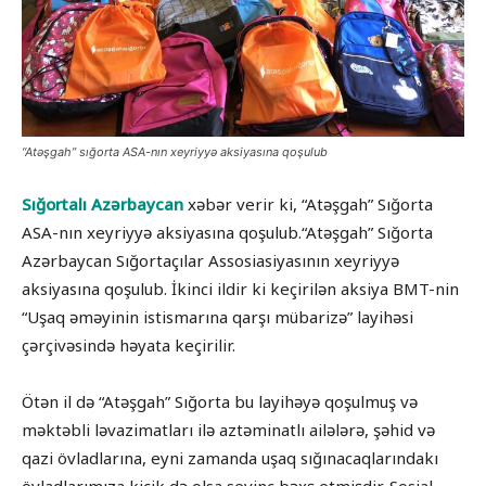
“Atəşgah” sığorta ASA-nın xeyriyyə aksiyasına qoşulub
Sığortalı Azərbaycan
xəbər verir ki, “Atəşgah” Sığorta
ASA-nın xeyriyyə aksiyasına qoşulub.“Atəşgah” Sığorta
Azərbaycan Sığortaçılar Assosiasiyasının xeyriyyə
aksiyasına qoşulub. İkinci ildir ki keçirilən aksiya BMT-nin
“Uşaq əməyinin istismarına qarşı mübarizə” layihəsi
çərçivəsində həyata keçirilir.
Ötən il də “Atəşgah” Sığorta bu layihəyə qoşulmuş və
məktəbli ləvazimatları ilə aztəminatlı ailələrə, şəhid və
qazi övladlarına, eyni zamanda uşaq sığınacaqlarındakı
övladlarımıza kiçik də olsa sevinc bəxş etmişdir. Sosial