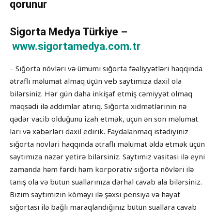
qorunur
Sigorta Medya Türkiye –
www.sigortamedya.com.tr
– Sığorta növləri və ümumi sığorta fəaliyyətləri haqqında
ətraflı məlumat almaq üçün veb saytımıza daxil ola
bilərsiniz. Hər gün daha inkişaf etmiş cəmiyyət olmaq
məqsədi ilə addımlar atırıq. Sığorta xidmətlərinin nə
qədər vacib olduğunu izah etmək, üçün ən son məlumat
ları və xəbərləri daxil edirik. Faydalanmaq istədiyiniz
sığorta növləri haqqında ətraflı məlumat əldə etmək üçün
saytımıza nəzər yetirə bilərsiniz. Saytımız vasitəsi ilə eyni
zamanda həm fərdi həm korporativ sığorta növləri ilə
tanış ola və bütün suallarınıza dərhal cavab ala bilərsiniz.
Bizim saytımızın köməyi ilə şəxsi pensiya və həyat
sığortası ilə bağlı maraqlandığınız bütün suallara cavab