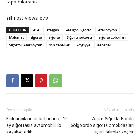
tapa bilərsiniz.
Post Views:
879
ETIKETLƏR
ASA
Atəşgah
Atəşgah Sığorta
Azərbaycan
Məlumat
sigorta
sığorta
Sığorta sektoru
sığorta xəbərləri
Sığortalı Azərbaycan
son xəbərlər
xeyriyyə
Xəbərlər
Əvvəlki məqalə
Növbəti məqalədə
Fırıldaqçıların ucbatından o, 10
Aqrar Sığorta Fondu
ay sığortasız avtomobili ilə
bölgələrdə sığorta əməkdaşları
səyahət edib
üçün təlimlər keçirir