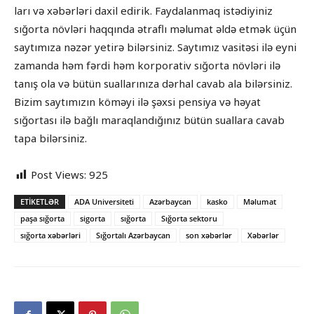
ları və xəbərləri daxil edirik. Faydalanmaq istədiyiniz
sığorta növləri haqqında ətraflı məlumat əldə etmək üçün
saytımıza nəzər yetirə bilərsiniz. Saytımız vasitəsi ilə eyni
zamanda həm fərdi həm korporativ sığorta növləri ilə
tanış ola və bütün suallarınıza dərhal cavab ala bilərsiniz.
Bizim saytımızın köməyi ilə şəxsi pensiya və həyat
sığortası ilə bağlı maraqlandığınız bütün suallara cavab
tapa bilərsiniz.
Post Views:
925
ETIKETLƏR
ADA Universiteti
Azərbaycan
kasko
Məlumat
paşa sığorta
sigorta
sığorta
Sığorta sektoru
sığorta xəbərləri
Sığortalı Azərbaycan
son xəbərlər
Xəbərlər