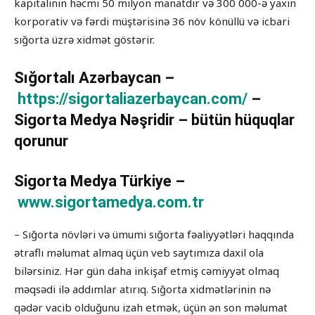
kapitalının həcmi 50 milyon manatdır və 300 000-ə yaxın
korporativ və fərdi müştərisinə 36 növ könüllü və icbari
sığorta üzrə xidmət göstərir.
Sığortalı Azərbaycan –
https://sigortaliazerbaycan.com/
–
Sigorta Medya Nəşridir – bütün hüquqlar
qorunur
Sigorta Medya Türkiye –
www.sigortamedya.com.tr
– Sığorta növləri və ümumi sığorta fəaliyyətləri haqqında
ətraflı məlumat almaq üçün veb saytımıza daxil ola
bilərsiniz. Hər gün daha inkişaf etmiş cəmiyyət olmaq
məqsədi ilə addımlar atırıq. Sığorta xidmətlərinin nə
qədər vacib olduğunu izah etmək, üçün ən son məlumat