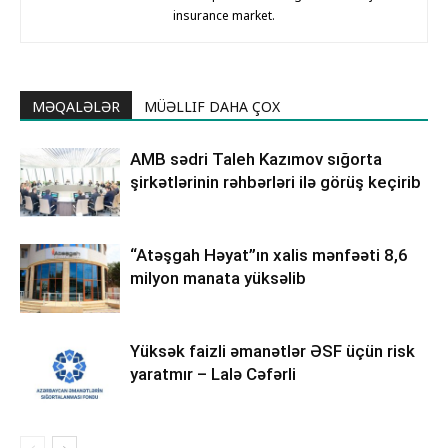
insurance market.
MƏQALƏLƏR
MÜƏLLIF DAHA ÇOX
AMB sədri Taleh Kazımov sığorta
şirkətlərinin rəhbərləri ilə görüş keçirib
“Atəşgah Həyat”ın xalis mənfəəti 8,6
milyon manata yüksəlib
Yüksək faizli əmanətlər ƏSF üçün risk
yaratmır – Lalə Cəfərli