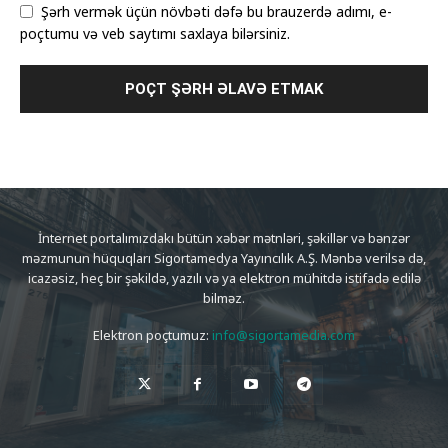
Şərh vermək üçün növbəti dəfə bu brauzerdə adımı, e-
poçtumu və veb saytımı saxlaya bilərsiniz.
İnternet portalımızdakı bütün xəbər mətnləri, şəkillər və bənzər
məzmunun hüquqları Sigortamedya Yayıncılık A.Ş. Mənbə verilsə də,
icazəsiz, heç bir şəkildə, yazılı və ya elektron mühitdə istifadə edilə
bilməz.
Elektron poçtumuz:
info@sigortamedia.com