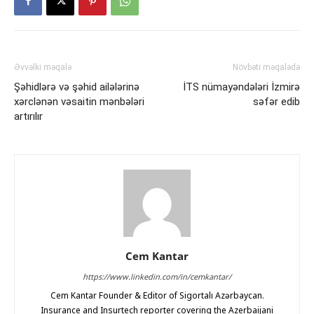
Əvvəlki məqalə
Növbəti məqalədə
Şəhidlərə və şəhid ailələrinə
İTS nümayəndələri İzmirə
xərclənən vəsaitin mənbələri
səfər edib
artırılır
Cem Kantar
https://www.linkedin.com/in/cemkantar/
Cem Kantar Founder & Editor of Sigortalı Azərbaycan.
Insurance and Insurtech reporter covering the Azerbaijani