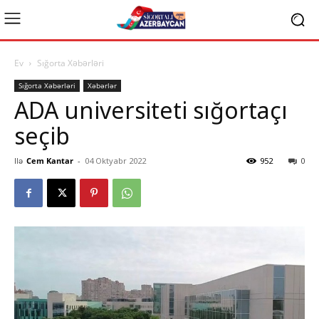
Ev
Sığorta Xəbərləri
Sığorta Xəbərləri
Xəbərlər
ADA universiteti sığortaçı
seçib
Ilə
Cem Kantar
-
04 Oktyabr 2022
952
0