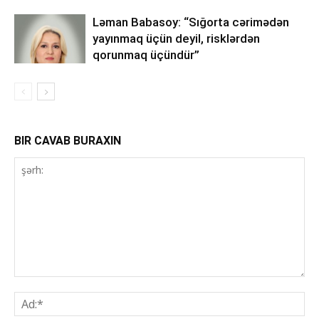
Ləman Babasoy: “Sığorta cərimədən
yayınmaq üçün deyil, risklərdən
qorunmaq üçündür”
BIR CAVAB BURAXIN