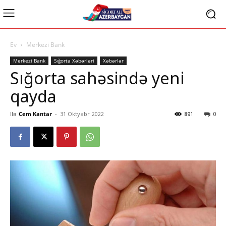
Ev
Merkezi Bank
Merkezi Bank
Sığorta Xəbərləri
Xəbərlər
Sığorta sahəsində yeni
qayda
Ilə
Cem Kantar
-
31 Oktyabr 2022
891
0