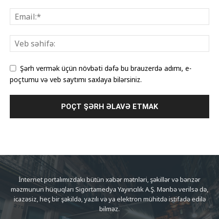
Şərh vermək üçün növbəti dəfə bu brauzerdə adımı, e-
poçtumu və veb saytımı saxlaya bilərsiniz.
İnternet portalımızdakı bütün xəbər mətnləri, şəkillər və bənzər
məzmunun hüquqları Sigortamedya Yayıncılık A.Ş. Mənbə verilsə də,
icazəsiz, heç bir şəkildə, yazılı və ya elektron mühitdə istifadə edilə
bilməz.