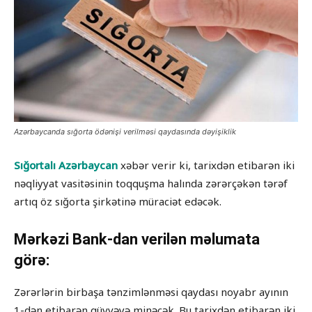
Azərbaycanda sığorta ödənişi verilməsi qaydasında dəyişiklik
Sığortalı Azərbaycan
xəbər verir ki, tarixdən etibarən iki
nəqliyyat vasitəsinin toqquşma halında zərərçəkən tərəf
artıq öz sığorta şirkətinə müraciət edəcək.
Mərkəzi Bank-dan verilən məlumata
görə:
Zərərlərin birbaşa tənzimlənməsi qaydası noyabr ayının
1-dən etibarən qüvvəyə minəcək. Bu tarixdən etibarən iki