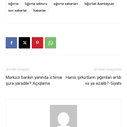
sığorta
Sığorta sektoru
sığorta xəbərləri
Sığortalı Azərbaycan
son xəbərlər
Xəbərlər
Əvvəlki məqalə
Növbəti məqalədə
Mərkəzi bankın yanında ictimai
Hansı şirkətlərin yığımları artıb
şura yaradılır? Açıqlama
və ya azalıb?-Siyahı