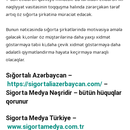
nəqliyyat vasitəsinin toqquşma halında zərərçəkən tərəf
artıq öz sığorta şirkətinə müraciət edəcək.
Bunun nəticəsində sığorta şirkətlərində motivasiya əmələ
gələcək ki,onlar öz müştərilərinə daha yaxşı xidmət
göstərməyə təbii ki,daha çevik xidmət göstərməyə daha
ədalətli qiymətləndirmə həyata keçirməyə maraqlı
olacaqlar.
Sığortalı Azərbaycan –
https://sigortaliazerbaycan.com/
–
Sigorta Medya Nəşridir – bütün hüquqlar
qorunur
Sigorta Medya Türkiye –
www.sigortamedya.com.tr