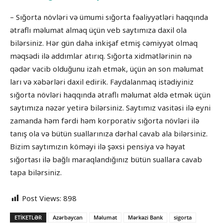
– Sığorta növləri və ümumi sığorta fəaliyyətləri haqqında
ətraflı məlumat almaq üçün veb saytımıza daxil ola
bilərsiniz. Hər gün daha inkişaf etmiş cəmiyyət olmaq
məqsədi ilə addımlar atırıq. Sığorta xidmətlərinin nə
qədər vacib olduğunu izah etmək, üçün ən son məlumat
ları və xəbərləri daxil edirik. Faydalanmaq istədiyiniz
sığorta növləri haqqında ətraflı məlumat əldə etmək üçün
saytımıza nəzər yetirə bilərsiniz. Saytımız vasitəsi ilə eyni
zamanda həm fərdi həm korporativ sığorta növləri ilə
tanış ola və bütün suallarınıza dərhal cavab ala bilərsiniz.
Bizim saytımızın köməyi ilə şəxsi pensiya və həyat
sığortası ilə bağlı maraqlandığınız bütün suallara cavab
tapa bilərsiniz.
Post Views:
898
ETIKETLƏR
Azərbaycan
Məlumat
Mərkəzi Bank
sigorta