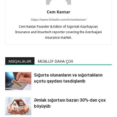
Cem Kantar
https://www.linkedin.com/in/cemkantar/
Cem Kantar Founder & Editor of Sigortalı Azərbaycan.
Insurance and Insurtech reporter covering the Azerbaijani
insurance market.
MƏQALƏLƏR
MÜƏLLIF DAHA ÇOX
Sığorta olunanların və sığortalıların
uçotu qaydası təsdiqlənib
Əmlak sığortası bazarı 30%-dən çox
böyüyüb