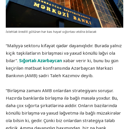
İstehlak krediti götürən hər kəs həyat sığortası etdirə biləcək
“Maliyyə sektoru kifayət qədər dayanıqlıdır. Burada yalnız
kiçik təşkilatların birləşməsi və yaxud könüllü ləğvi ola
bilər”.
Sığortalı Azərbaycan
xəbər verir ki, bunu bu gün
keçirilən mətbuat konfransında Azərbaycan Mərkəzi
Bankının (AMB) sədri Taleh Kazımov deyib.
“Birləşmə zamanı AMB onlardan strategiyanı soruşur.
Hazırda banklarda birləşmə ilə bağlı məsələ yoxdur. Bu,
daha çox sığorta şirkətlərinə aiddir. Onların bəzilərində
könüllü birləşmə və yaxud ləğvetmə ilə bağlı müzakirələr
ola bilsin ki, gedir. Çünki biz onlardan strategiya tələb
edirik. Amma dayanıqlıq baxımından, biz nə bank