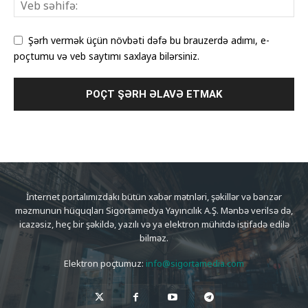
Şərh vermək üçün növbəti dəfə bu brauzerdə adımı, e-
poçtumu və veb saytımı saxlaya bilərsiniz.
İnternet portalımızdakı bütün xəbər mətnləri, şəkillər və bənzər
məzmunun hüquqları Sigortamedya Yayıncılık A.Ş. Mənbə verilsə də,
icazəsiz, heç bir şəkildə, yazılı və ya elektron mühitdə istifadə edilə
bilməz.
Elektron poçtumuz:
info@sigortamedia.com