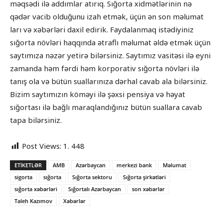
məqsədi ilə addımlar atırıq. Sığorta xidmətlərinin nə
qədər vacib olduğunu izah etmək, üçün ən son məlumat
ları və xəbərləri daxil edirik. Faydalanmaq istədiyiniz
sığorta növləri haqqında ətraflı məlumat əldə etmək üçün
saytımıza nəzər yetirə bilərsiniz. Saytımız vasitəsi ilə eyni
zamanda həm fərdi həm korporativ sığorta növləri ilə
tanış ola və bütün suallarınıza dərhal cavab ala bilərsiniz.
Bizim saytımızın köməyi ilə şəxsi pensiya və həyat
sığortası ilə bağlı maraqlandığınız bütün suallara cavab
tapa bilərsiniz.
Post Views:
1. 448
ETIKETLƏR
AMB
Azərbaycan
merkezi bank
Məlumat
sigorta
sığorta
Sığorta sektoru
Sığorta şirkətləri
sığorta xəbərləri
Sığortalı Azərbaycan
son xəbərlər
Taleh Kazımov
Xəbərlər