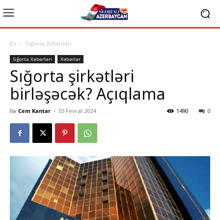
Ev
Sığorta Xəbərləri
Sığorta Xəbərləri
Xəbərlər
Sığorta şirkətləri
birləşəcək? Açıqlama
Ilə
Cem Kantar
-
03 Fevral 2024
1490
0