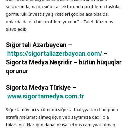
sektorunda, nə də sığorta sektorunda problemli təşkilat
görmürük. İnvestisiya şirkətləri çox balaca olsa da,
onlarda da elə bir problem yoxdur” – Taleh Kazımov
əlavə edib.
Sığortalı Azərbaycan –
https://sigortaliazerbaycan.com/
–
Sigorta Medya Nəşridir – bütün hüquqlar
qorunur
Sigorta Medya Türkiye –
www.sigortamedya.com.tr
Sığorta növləri və ümumi sığorta fəaliyyətləri haqqında
ətraflı məlumat almaq üçün veb saytımıza daxil ola
bilərsiniz. Hər gün daha inkişaf etmiş cəmiyyət olmaq