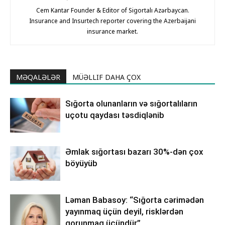
Cem Kantar Founder & Editor of Sigortalı Azərbaycan.
Insurance and Insurtech reporter covering the Azerbaijani
insurance market.
MƏQALƏLƏR
MÜƏLLIF DAHA ÇOX
Sığorta olunanların və sığortalıların
uçotu qaydası təsdiqlənib
Əmlak sığortası bazarı 30%-dən çox
böyüyüb
Ləman Babasoy: “Sığorta cərimədən
yayınmaq üçün deyil, risklərdən
qorunmaq üçündür”