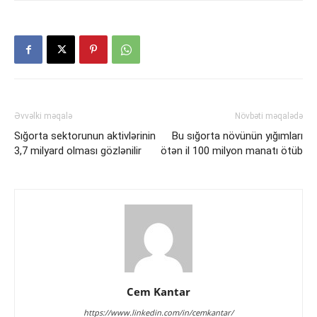
Əvvəlki məqalə
Növbəti məqalədə
Sığorta sektorunun aktivlərinin
Bu sığorta növünün yığımları
3,7 milyard olması gözlənilir
ötən il 100 milyon manatı ötüb
Cem Kantar
https://www.linkedin.com/in/cemkantar/