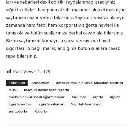
ları və xəbərləri daxil edirik. Faydalanmaq istədiyiniz
sığorta növləri haqqında ətraflı məlumat əldə etmək üçün
saytımıza nəzər yetirə bilərsiniz. Saytımız vasitəsi ilə eyni
zamanda həm fərdi həm korporativ sığorta növləri ilə
tanış ola və bütün suallarınıza dərhal cavab ala bilərsiniz.
Bizim saytımızın köməyi ilə şəxsi pensiya və həyat
sığortası ilə bağlı maraqlandığınız bütün suallara cavab
tapa bilərsiniz.
Post Views:
1. 479
ETIKETLƏR
Azərbaycan
Əmək və Əhalinin Sosial Müdafiəsi Nazirliyi
MDSS
məcburi dövlət sosial sığorta
məcburi dövlət sosial sığorta haqları
Məlumat
sigorta
sığorta
Sığorta sektoru
sığorta xəbərləri
Sığortalı Azərbaycan
son xəbərlər
Xəbərlər