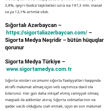
3,8%, qeyri-büdcə təşkilatları üzrə isə 197,3 mln. manat
və ya 12,1% artımla olub.
Sığortalı Azərbaycan –
https://sigortaliazerbaycan.com/
–
Sigorta Medya Nəşridir – bütün hüquqlar
qorunur
Sigorta Medya Türkiye –
www.sigortamedya.com.tr
Sığorta növləri və ümumi sığorta fəaliyyətləri haqqında
ətraflı məlumat almaq üçün veb saytımıza daxil ola
bilərsiniz. Hər gün daha inkişaf etmiş cəmiyyət olmaq
məqsədi ilə addımlar atırıq. Sığorta xidmətlərinin nə
qədər vacib olduğunu izah etmək, üçün ən son məlumat