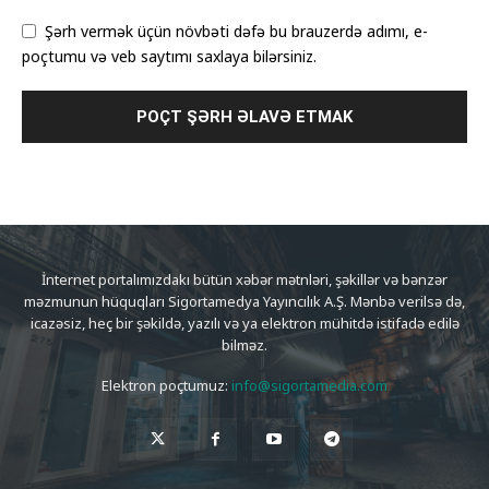
Şərh vermək üçün növbəti dəfə bu brauzerdə adımı, e-
poçtumu və veb saytımı saxlaya bilərsiniz.
İnternet portalımızdakı bütün xəbər mətnləri, şəkillər və bənzər
məzmunun hüquqları Sigortamedya Yayıncılık A.Ş. Mənbə verilsə də,
icazəsiz, heç bir şəkildə, yazılı və ya elektron mühitdə istifadə edilə
bilməz.
Elektron poçtumuz:
info@sigortamedia.com