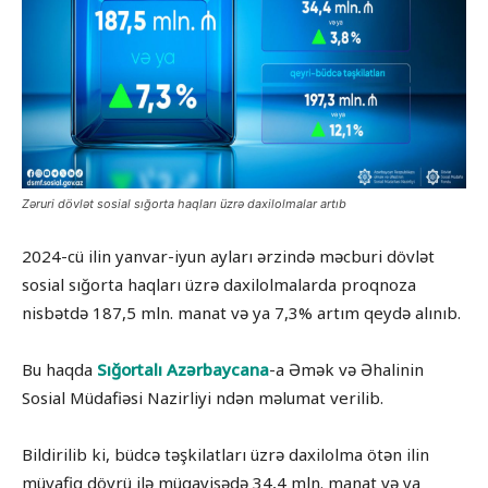
Zəruri dövlət sosial sığorta haqları üzrə daxilolmalar artıb
2024-cü ilin yanvar-iyun ayları ərzində məcburi dövlət
sosial sığorta haqları üzrə daxilolmalarda proqnoza
nisbətdə 187,5 mln. manat və ya 7,3% artım qeydə alınıb.
Bu haqda
Sığortalı Azərbaycana
-a Əmək və Əhalinin
Sosial Müdafiəsi Nazirliyi ndən məlumat verilib.
Bildirilib ki, büdcə təşkilatları üzrə daxilolma ötən ilin
müvafiq dövrü ilə müqayisədə 34,4 mln. manat və ya