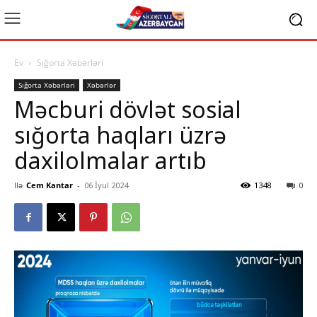
Ev
Sığorta Xəbərləri
Sığorta Xəbərləri
Xəbərlər
Məcburi dövlət sosial
sığorta haqları üzrə
daxilolmalar artıb
Ilə
Cem Kantar
-
06 İyul 2024
1348
0