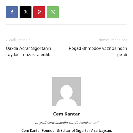
Əvvəlki məqalə
Növbəti məqalədə
Qaxda Aqrar Sığortanın
Rəşad Əhmədov vəzifəsindən
faydası müzakirə edilib
getdi
Cem Kantar
https://www.linkedin.com/in/cemkantar/
Cem Kantar Founder & Editor of Sigortalı Azərbaycan.