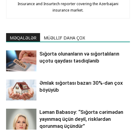
Insurance and Insurtech reporter covering the Azerbaijani
insurance market.
MƏQALƏLƏR
MÜƏLLIF DAHA ÇOX
Sığorta olunanların və sığortalıların
uçotu qaydası təsdiqlənib
Əmlak sığortası bazarı 30%-dən çox
böyüyüb
Ləman Babasoy: “Sığorta cərimədən
yayınmaq üçün deyil, risklərdən
qorunmaq üçündür”