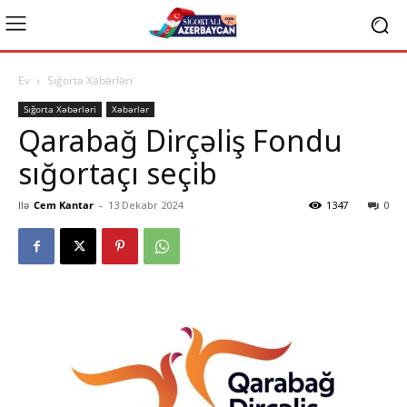
Ev
Sığorta Xəbərləri
Sığorta Xəbərləri
Xəbərlər
Qarabağ Dirçəliş Fondu
sığortaçı seçib
Ilə
Cem Kantar
-
13 Dekabr 2024
1347
0