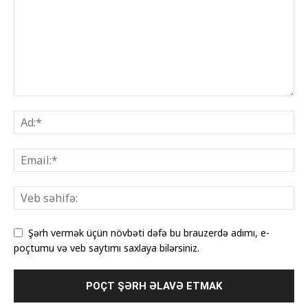
Şərh vermək üçün növbəti dəfə bu brauzerdə adımı, e-
poçtumu və veb saytımı saxlaya bilərsiniz.