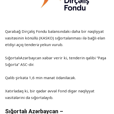
Qarabağ Dirçəliş Fondu balansındakı daha bir nəqliyyat
vasitəsinin könüllü (KASKO) sığortalanması ilə bağlı elan
etdiyi açıq tenderə yekun vurub.
SığortalıAzərbaycan xəbər verir ki, tenderin qalibi “Paşa
Sığorta” ASC-dir.
Qalib şirkətə 1,6 min manat ödəniləcək.
Xatırladaq ki, bir qədər əvvəl Fond digər nəqliyyat
vasitələrini də sığortalayıb.
Sığortalı Azərbaycan –