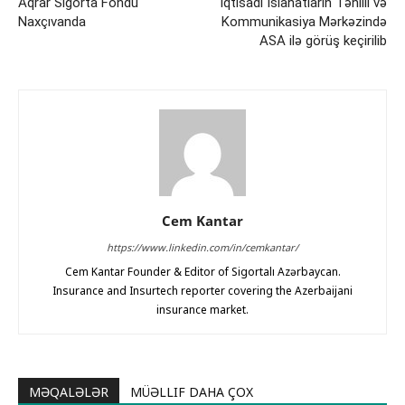
Aqrar Sığorta Fondu
İqtisadi İslahatların Təhlili və
Naxçıvanda
Kommunikasiya Mərkəzində
ASA ilə görüş keçirilib
Cem Kantar
https://www.linkedin.com/in/cemkantar/
Cem Kantar Founder & Editor of Sigortalı Azərbaycan.
Insurance and Insurtech reporter covering the Azerbaijani
insurance market.
MƏQALƏLƏR
MÜƏLLIF DAHA ÇOX