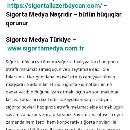
https://sigortaliazerbaycan.com/
–
Sigorta Medya Nəşridir – bütün hüquqlar
qorunur
Sigorta Medya Türkiye –
www.sigortamedya.com.tr
Sığorta növləri və ümumi sığorta fəaliyyətləri haqqında
ətraflı məlumat almaq üçün veb saytımıza daxil ola
bilərsiniz. Hər gün daha inkişaf etmiş cəmiyyət olmaq
məqsədi ilə addımlar atırıq. Sığorta xidmətlərinin nə
qədər vacib olduğunu izah etmək, üçün ən son məlumat
ları və xəbərləri daxil edirik. Faydalanmaq istədiyiniz
sığorta növləri haqqında ətraflı məlumat əldə etmək üçün
saytımıza nəzər yetirə bilərsiniz. Saytımız vasitəsi ilə eyni
zamanda həm fərdi həm korporativ sığorta növləri ilə
tanış ola və bütün suallarınıza dərhal cavab ala bilərsiniz.