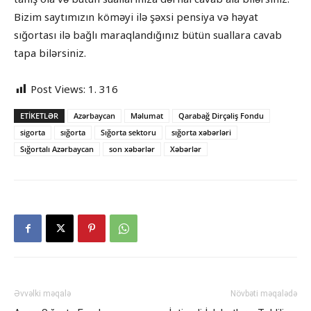
Bizim saytımızın köməyi ilə şəxsi pensiya və həyat
sığortası ilə bağlı maraqlandığınız bütün suallara cavab
tapa bilərsiniz.
Post Views:
1. 316
ETIKETLƏR
Azərbaycan
Məlumat
Qarabağ Dirçəliş Fondu
sigorta
sığorta
Sığorta sektoru
sığorta xəbərləri
Sığortalı Azərbaycan
son xəbərlər
Xəbərlər
Əvvəlki məqalə
Növbəti məqalədə