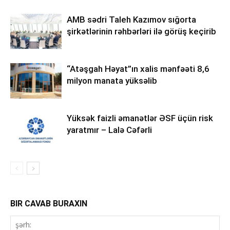
AMB sədri Taleh Kazımov sığorta
şirkətlərinin rəhbərləri ilə görüş keçirib
“Atəşgah Həyat”ın xalis mənfəəti 8,6
milyon manata yüksəlib
Yüksək faizli əmanətlər ƏSF üçün risk
yaratmır – Lalə Cəfərli
BIR CAVAB BURAXIN